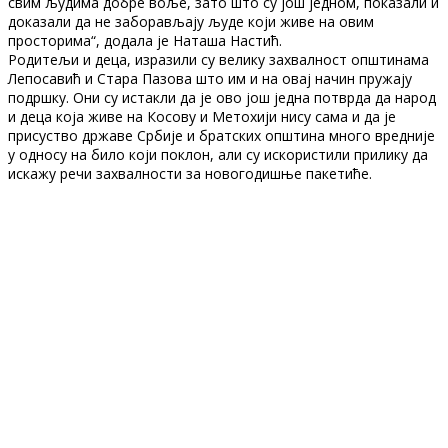
свим људима добре воље, зато што су још једном, показали и
доказали да не заборављају људе који живе на овим
просторима“, додала је Наташа Настић.
Родитељи и деца, изразили су велику захвалност општинама
Лепосавић и Стара Пазова што им и на овај начин пружају
подршку. Они су истакли да је ово још једна потврда да народ
и деца која живе на Косову и Метохији нису сама и да је
присуство државе Србије и братских општина много вредније
у односу на било који поклон, али су искористили прилику да
искажу речи захвалности за новогодишње пакетиће.