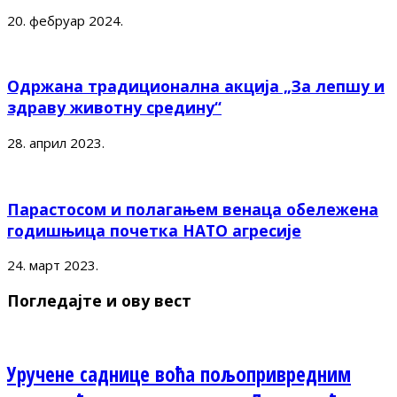
20. фебруар 2024.
Одржана традиционална акција „За лепшу и
здраву животну средину“
28. април 2023.
Парастосом и полагањем венаца обележена
годишњица почетка НАТО агресије
24. март 2023.
Погледајте и ову вест
Уручене саднице воћа пољопривредним