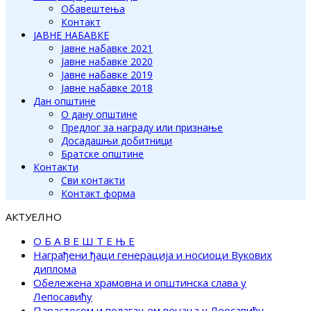
Обавештења
Контакт
ЈАВНЕ НАБАВКЕ
Јавне набавке 2021
Јавне набавке 2020
Јавне набавке 2019
Јавне набавке 2018
Дан општине
О дану општине
Предлог за награду или признање
Досадашњи добитници
Братске општине
Контакти
Сви контакти
Контакт форма
АКТУЕЛНО
О Б А В Е Ш Т Е Њ Е
Награђени ђаци генерација и носиоци Вукових
диплома
Обележена храмовна и општинска слава у
Лепосавићу
Парастосом и полагањем венаца у Леосавићу