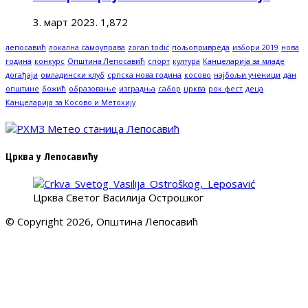
3. март 2023.
1,872
лепосавић
локална самоуправа
zoran todić
пољопривреда
избори 2019
нова
година
конкурс
Општина Лепосавић
спорт
култура
Канцеларија за младе
догађаји
омладински клуб
српска нова година
косово
најбољи ученици
дан
општине
божић
образовање
изградња
сабор
црква
рок фест
деца
Канцеларија за Косово и Метохију
Црква у Лепосавићу
Црква Светог Василија Острошког
© Copyright 2026, Општина Лепосавић