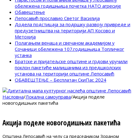
обележена годишњица почетка НАТО агресије
Обавештење
Лепосавић прославио Светог Василија
Додела подстицаја за подршку развоју привреде и
предузетништва на територији АП Косово и
Метохија
Полагањем венаца и свечаном академијом у
Сочаници обележена 107.годишњица Топличког
устанка
Братске и пријатељске општине и грдови уручили
поклон пакетиће малишанима из предшколских
установа на територији општине Лепосавић
ОБАВЕШТЕЊЕ – Бесплатан СкиПас 2024
Насловна
/
Локална самоуправа
/
Aкција поделе
новогодишњих пакетића
Aкција поделе новогодишњих пакетића
Општина Лепосавић на челу са председником Зораном