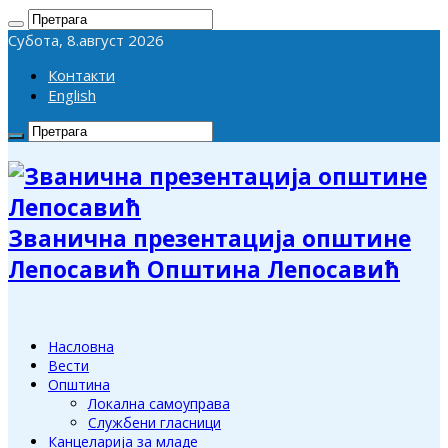
Субота, 8.август 2026
Контакти
English
Званична презентација општине
Лепосавић Општина Лепосавић
Насловна
Вести
Општина
Локална самоуправа
Службени гласници
Канцеларија за младе