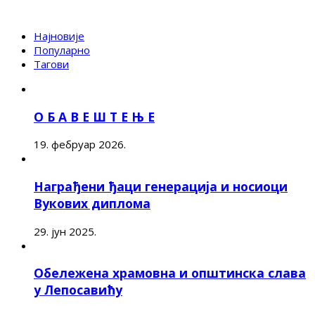
Најновије
Популарно
Тагови
О Б А В Е Ш Т Е Њ Е
19. фебруар 2026.
Награђени ђаци генерација и носиоци
Вукових диплома
29. јун 2025.
Обележена храмовна и општинска слава
у Лепосавићу