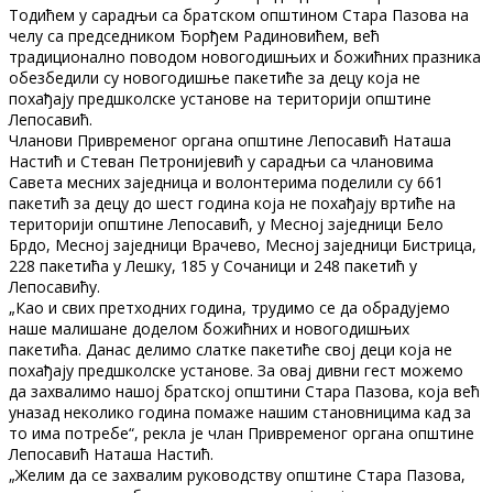
Тодићем у сарадњи са братском општином Стара Пазова на
челу са председником Ђорђем Радиновићем, већ
традиционално поводом новогодишњих и божићних празника
обезбедили су новогодишње пакетиће за децу која не
похађају предшколске установе на територији општине
Лепосавић.
Чланови Привременог органа општине Лепосавић Наташа
Настић и Стеван Петронијевић у сарадњи са члановима
Савета месних заједница и волонтерима поделили су 661
пакетић за децу до шест година која не похађају вртиће на
територији општине Лепосавић, у Месној заједници Бело
Брдо, Месној заједници Врачево, Месној заједници Бистрица,
228 пакетића у Лешку, 185 у Сочаници и 248 пакетић у
Лепосавићу.
„Као и свих претходних година, трудимо се да обрадујемо
наше малишане доделом божићних и новогодишњих
пакетића. Данас делимо слатке пакетиће свој деци која не
похађају предшколске установе. За овај дивни гест можемо
да захвалимо нашој братској општини Стара Пазова, која већ
уназад неколико година помаже нашим становницима кад за
то има потребе“, рекла је члан Привременог органа општине
Лепосавић Наташа Настић.
„Желим да се захвалим руководству општине Стара Пазова,