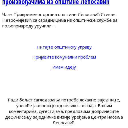
произвођачима из општине Лепосавић
Члан Привременог органа општине Лепосавић Стеван
Петронијевић са сарадницима из општинске службе за
пољопривреду уручили …
Питајте општинску управу
Пријавите комунални проблем
Имам идеју
Ради бољег сагледавања потреба локалне заједнице,
учешће јавности је од великог значаја. Вашим
коментарима, сугестијама, предлозима допринесите
дефинисању заједничке визије уређења центра насеља
Лепосавић.