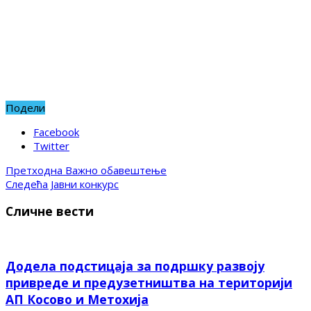
Подели
Facebook
Twitter
Претходна
Важно обавештење
Следећа
Јавни конкурс
Сличне вести
Додела подстицаја за подршку развоју
привреде и предузетништва на територији
АП Косово и Метохија