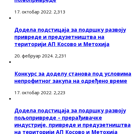
17. октобар 2022.
2,313
Додела подстицаја за подршку развоју
привреде и предузетништва на
територији АП Косово и Метохија
20. фебруар 2024.
2,231
Конкурс за доделу станова под условима
непрофитног закупа на одређено време
17. октобар 2022.
2,223
Додела подстицаја за подршку развоју
пољопривреде – прерађивачке
индустрије, привреде и предузетништва
на територији АП Косово и Метохија