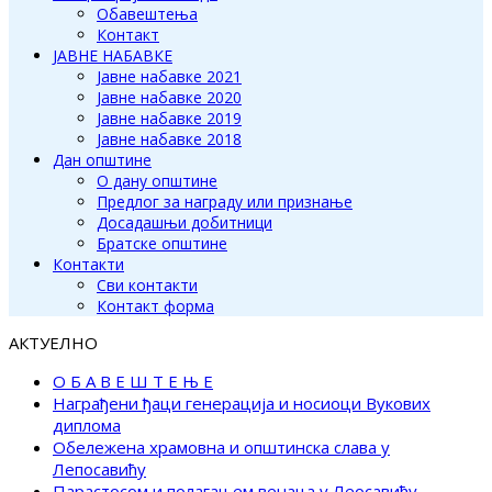
Обавештења
Контакт
ЈАВНЕ НАБАВКЕ
Јавне набавке 2021
Јавне набавке 2020
Јавне набавке 2019
Јавне набавке 2018
Дан општине
О дану општине
Предлог за награду или признање
Досадашњи добитници
Братске општине
Контакти
Сви контакти
Контакт форма
АКТУЕЛНО
О Б А В Е Ш Т Е Њ Е
Награђени ђаци генерација и носиоци Вукових
диплома
Обележена храмовна и општинска слава у
Лепосавићу
Парастосом и полагањем венаца у Леосавићу