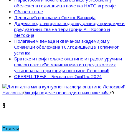
обележена годишњица почетка НАТО агресије
Обавештење
Лепосавић прославио Светог Василија
Додела подстицаја за подршку развоју привреде и
предузетништва на територији АП Косово и
Метохија
Полагањем венаца и свечаном академијом у
Сочаници обележена 107.годишњица Топличког
устанка
Братске и пријатељске општине и грдови уручили
поклон пакетиће малишанима из предшколских
установа на територији општине Лепосавић
ОБАВЕШТЕЊЕ – Бесплатан СкиПас 2024
Насловна
/
Aкција поделе новогодишњих пакетића
/
9
9
Подели