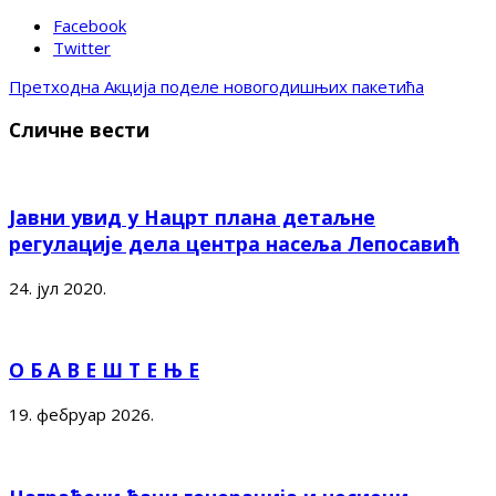
Facebook
Twitter
Претходна
Aкција поделе новогодишњих пакетића
Сличне вести
Јавни увид у Нацрт плана детаљне
регулације дела центра насеља Лепосавић
24. јул 2020.
О Б А В Е Ш Т Е Њ Е
19. фебруар 2026.