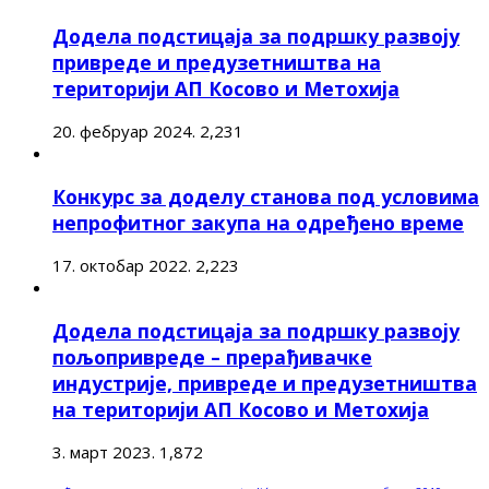
Додела подстицаја за подршку развоју
привреде и предузетништва на
територији АП Косово и Метохија
20. фебруар 2024.
2,231
Конкурс за доделу станова под условима
непрофитног закупа на одређено време
17. октобар 2022.
2,223
Додела подстицаја за подршку развоју
пољопривреде – прерађивачке
индустрије, привреде и предузетништва
на територији АП Косово и Метохија
3. март 2023.
1,872