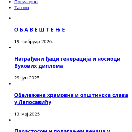
Популарно
Тагови
О Б А В Е Ш Т Е Њ Е
19. фебруар 2026.
Награђени ђаци генерација и носиоци
Вукових диплома
29. јун 2025.
Обележена храмовна и општинска слава
у Лепосавићу
13. мај 2025.
Парастосом и полагањем венаца у