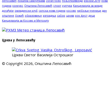
лепосавић
локална самоуправа
zoran todić
пољопривреда
избори 2019
нова
година
конкурс
Општина Лепосавић
спорт
култура
Канцеларија за младе
догађаји
омладински клуб
српска нова година
косово
најбољи ученици
дан
општине
божић
образовање
изградња
сабор
црква
рок фест
деца
Канцеларија за Косово и Метохију
Црква у Лепосавићу
Црква Светог Василија Острошког
© Copyright 2026, Општина Лепосавић