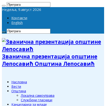
Недеља, 9.август 2026
Контакти
English
Званична презентација општине
Лепосавић Општина Лепосавић
Насловна
Вести
Општина
Локална самоуправа
Службени гласници
Канцеларија за младе