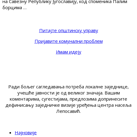
на Савезну Републику Југославију, код споменика Палим
борцима …
Питајте општинску управу
Пријавите комунални проблем
Имам идеју
Ради бољег сагледавања потреба локалне заједнице,
учешће јавности је од великог значаја. Вашим
коментарима, сугестијама, предлозима допринесите
дефинисању заједничке визије уређења центра насеља
Лепосавић.
Најновије