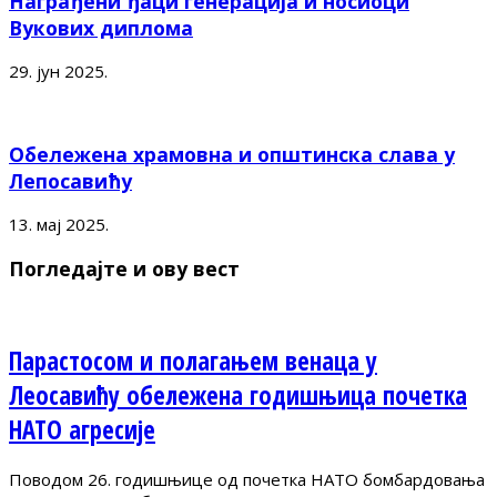
Награђени ђаци генерација и носиоци
Вукових диплома
29. јун 2025.
Обележена храмовна и општинска слава у
Лепосавићу
13. мај 2025.
Погледајте и ову вест
Парастосом и полагањем венаца у
Леосавићу обележена годишњица почетка
НАТО агресије
Поводом 26. годишњице од почетка НАТО бомбардовања