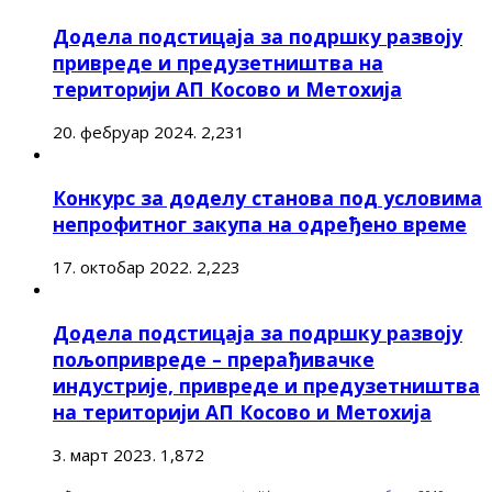
Додела подстицаја за подршку развоју
привреде и предузетништва на
територији АП Косово и Метохија
20. фебруар 2024.
2,231
Конкурс за доделу станова под условима
непрофитног закупа на одређено време
17. октобар 2022.
2,223
Додела подстицаја за подршку развоју
пољопривреде – прерађивачке
индустрије, привреде и предузетништва
на територији АП Косово и Метохија
3. март 2023.
1,872