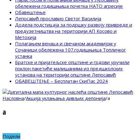
обележена годишњица почетка НАТО агресије
Обавештење
Лепосавић прославио Светог Василија
Додела подстицаја за подршку развоју привреде и
предузетништва на територији АП Косово и
Метохија
Полагањем венаца и свечаном академијом у
Сочаници обележена 107.годишњица Топличког
устанка
Братске и пријатељске општине и грдови уручили
поклон пакетиће малишанима из предшколских
установа на територији општине Лепосавић
ОБАВЕШТЕЊЕ – Бесплатан СкиПас 2024
Насловна
/
Акција уклањања дивљих депонија
/
a
a
Подели