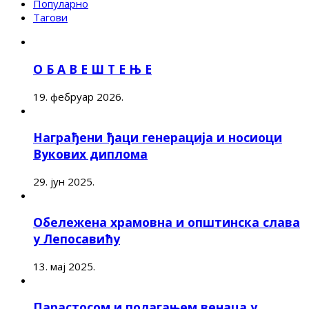
Популарно
Тагови
О Б А В Е Ш Т Е Њ Е
19. фебруар 2026.
Награђени ђаци генерација и носиоци
Вукових диплома
29. јун 2025.
Обележена храмовна и општинска слава
у Лепосавићу
13. мај 2025.
Парастосом и полагањем венаца у