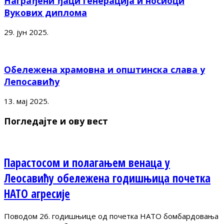
Награђени ђаци генерација и носиоци
Вукових диплома
29. јун 2025.
Обележена храмовна и општинска слава у
Лепосавићу
13. мај 2025.
Погледајте и ову вест
Парастосом и полагањем венаца у
Леосавићу обележена годишњица почетка
НАТО агресије
Поводом 26. годишњице од почетка НАТО бомбардовања