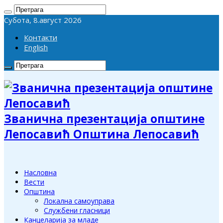
Субота, 8.август 2026
Контакти
English
Званична презентација општине
Лепосавић Општина Лепосавић
Насловна
Вести
Општина
Локална самоуправа
Службени гласници
Канцеларија за младе