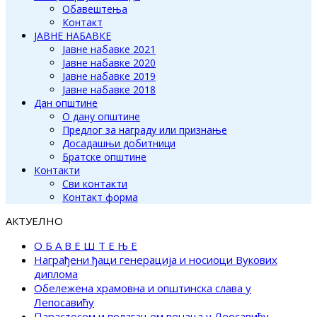
Обавештења
Контакт
ЈАВНЕ НАБАВКЕ
Јавне набавке 2021
Јавне набавке 2020
Јавне набавке 2019
Јавне набавке 2018
Дан општине
О дану општине
Предлог за награду или признање
Досадашњи добитници
Братске општине
Контакти
Сви контакти
Контакт форма
АКТУЕЛНО
О Б А В Е Ш Т Е Њ Е
Награђени ђаци генерација и носиоци Вукових
диплома
Обележена храмовна и општинска слава у
Лепосавићу
Парастосом и полагањем венаца у Леосавићу