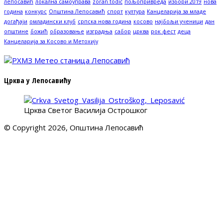
лепосавић
локална самоуправа
zoran todić
пољопривреда
избори 2019
нова
година
конкурс
Општина Лепосавић
спорт
култура
Канцеларија за младе
догађаји
омладински клуб
српска нова година
косово
најбољи ученици
дан
општине
божић
образовање
изградња
сабор
црква
рок фест
деца
Канцеларија за Косово и Метохију
Црква у Лепосавићу
Црква Светог Василија Острошког
© Copyright 2026, Општина Лепосавић