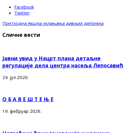
Facebook
Twitter
Претходна
Акција уклањања дивљих депонија
Сличне вести
Јавни увид у Нацрт плана детаљне
регулације дела центра насеља Лепосавић
24. јул 2020.
О Б А В Е Ш Т Е Њ Е
19. фебруар 2026.