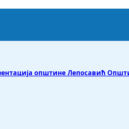
зентација општине Лепосавић Општ