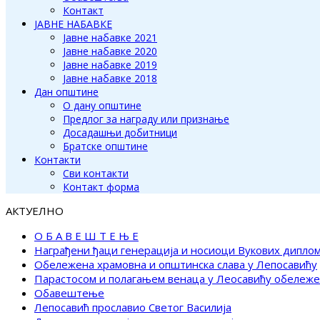
Контакт
ЈАВНЕ НАБАВКЕ
Јавне набавке 2021
Јавне набавке 2020
Јавне набавке 2019
Јавне набавке 2018
Дан општине
О дану општине
Предлог за награду или признање
Досадашњи добитници
Братске општине
Контакти
Сви контакти
Контакт форма
АКТУЕЛНО
О Б А В Е Ш Т Е Њ Е
Награђени ђаци генерација и носиоци Вукових дипло
Обележена храмовна и општинска слава у Лепосавићу
Парастосом и полагањем венаца у Леосавићу обележ
Обавештење
Лепосавић прославио Светог Василија