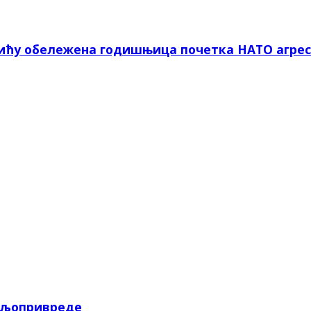
вићу обележена годишњица почетка НАТО агрес
пољопривреде