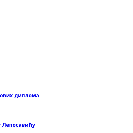
кових диплома
у Лепосавићу