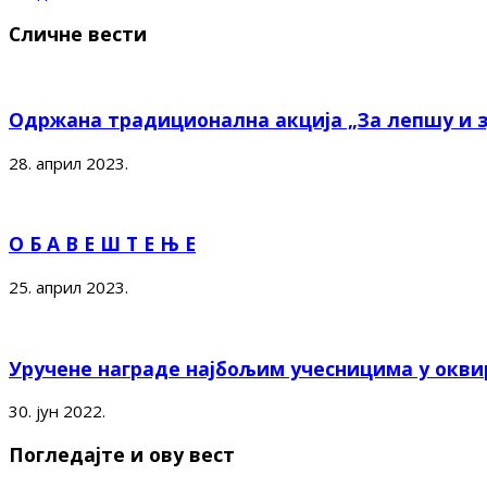
Сличне вести
Одржана традиционална акција „За лепшу и 
28. април 2023.
О Б А В Е Ш Т Е Њ Е
25. април 2023.
Уручене награде најбољим учесницима у оквир
30. јун 2022.
Погледајте и ову вест