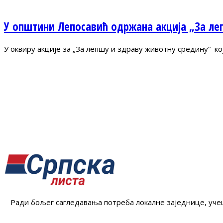
У општини Лепосавић одржана акција „За ле
У оквиру акције за „За лепшу и здраву животну средину“ к
Ради бољег сагледавања потреба локалне заједнице, учеш