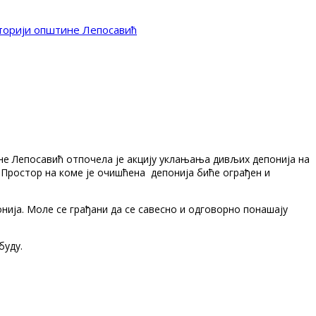
иторији општине Лепосавић
не Лепосавић отпочела је акцију уклањања дивљих депонија на
 Простор на коме је очишћена депонија биће ограђен и
ија. Моле се грађани да се савесно и одговорно понашају
буду.