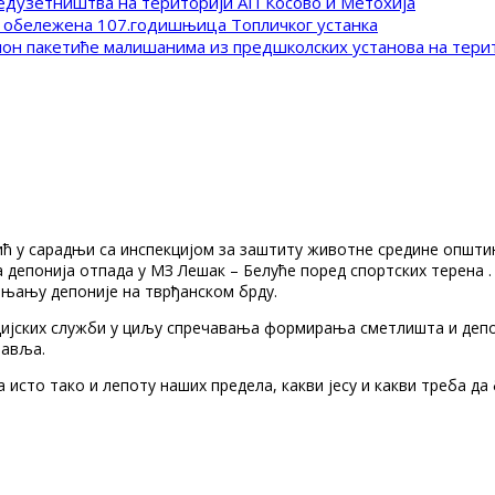
редузетништва на територији АП Косово и Метохија
 обележена 107.годишњица Топличког устанка
клон пакетиће малишанима из предшколских установа на тер
ић у сарадњи са инспекцијом за заштиту животне средине општи
 депонија отпада у МЗ Лешак – Белуће поред спортских терена .
ањању депоније на тврђанском брду.
цијских служби у циљу спречавања формирања сметлишта и депон
равља.
исто тако и лепоту наших предела, какви јесу и какви треба да 