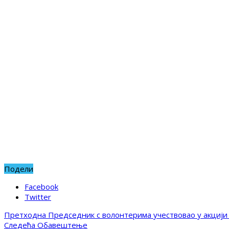
Подели
Facebook
Twitter
Претходна
Председник с волонтерима учествовао у акцији
Следећа
Обавештење