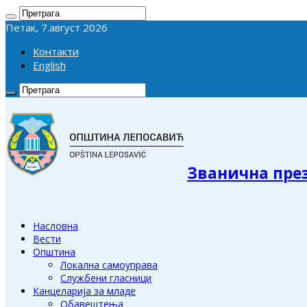
Петак, 7.август 2026
Контакти
English
Званична пре
Насловна
Вести
Општина
Локална самоуправа
Службени гласници
Канцеларија за младе
Обавештења