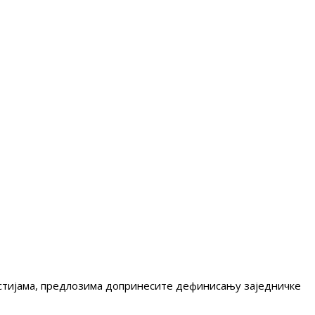
гестијама, предлозима допринесите дефинисању заједничке