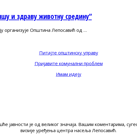
пшу и здраву животну средину“
оју организује Општина Лепосавић од …
Питајте општинску управу
Пријавите комунални проблем
Имам идеју
ће јавности је од великог значаја. Вашим коментарима, су
визије уређења центра насеља Лепосавић.