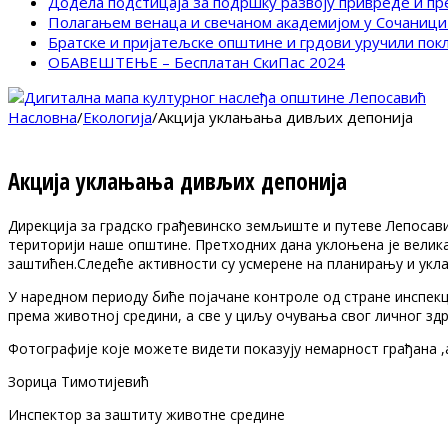
Додела подстицаја за подршку развоју привреде и п
Полагањем венаца и свечаном академијом у Сочаници
Братске и пријатељске општине и грдови уручили по
ОБАВЕШТЕЊЕ – Бесплатан СкиПас 2024
Насловна
/
Екологија
/
Акција уклањања дивљих депонија
Акција уклањања дивљих депонија
Дирекција за градско грађевинско земљиште и путеве Лепосав
територији наше општине. Претходних дана уклоњена је велика
заштићен.Следеће активности су усмерене на планирању и укл
У наредном периоду биће појачане контроле од стране инспек
према животној средини, а све у циљу очувања свог личног зд
Фотографије које можете видети показују немарност грађана ,а 
Зорица Тимотијевић
Инспектор за заштиту животне средине