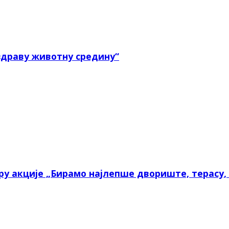
здраву животну средину“
у акције „Бирамо најлепше двориште, терасу, 