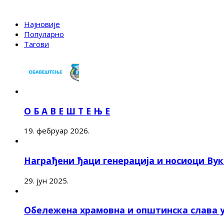
Најновије
Популарно
Тагови
О Б А В Е Ш Т Е Њ Е
19. фебруар 2026.
Награђени ђаци генерација и носиоци Ву
29. јун 2025.
Обележена храмовна и општинска слава 