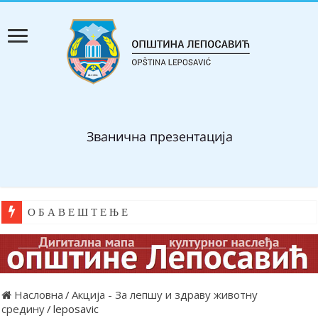
О Б А В Е Ш Т Е Њ Е
Насловна
/
Акција - За лепшу и здраву животну
средину
/
leposavic