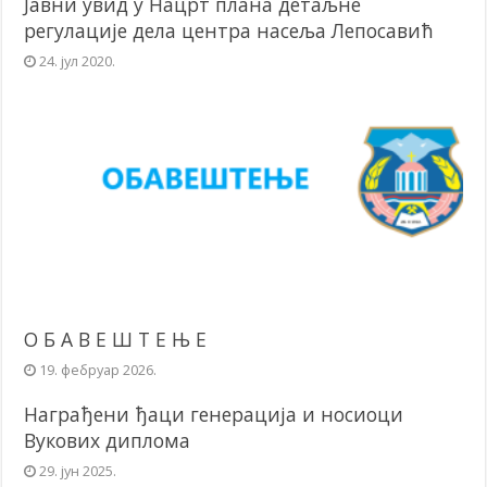
Јавни увид у Нацрт плана детаљне
регулације дела центра насеља Лепосавић
24. јул 2020.
О Б А В Е Ш Т Е Њ Е
19. фебруар 2026.
Награђени ђаци генерација и носиоци
Вукових диплома
29. јун 2025.