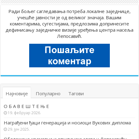
Ради бољег сагледавања потреба локалне заједнице,
учешће јавности је од великог значаја. Вашим
коментарима, сугестијама, предлозима допринесите
дефинисању заједничке визије уређења центра насеља
Лепосавић.
Најновије
Популарно
Тагови
О Б А В Е Ш Т Е Њ Е
19. фебруар 2026.
Награђени ђаци генерација и носиоци Вукових диплома
29. јун 2025.