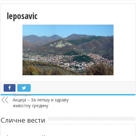
leposavic
Претходна
Акција – За лепшу и здраву
животну средину
Сличне вести