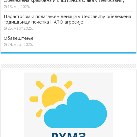
Обележена храмовна и општинска слава у Лепосавићу
13. мај 2025.
Парастосом и полагањем венаца у Леосавићу обележена
годишњица почетка НАТО агресије
25. март 2025.
Обавештење
24. март 2025.