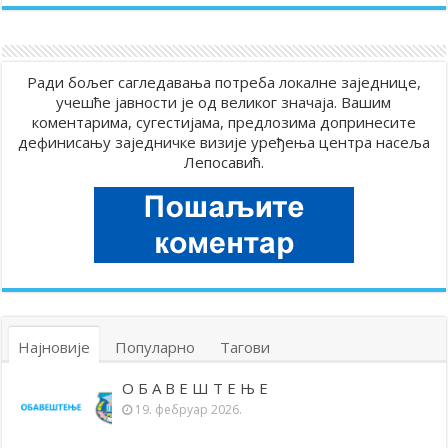
Ради бољег сагледавања потреба локалне заједнице,
учешће јавности је од великог значаја. Вашим
коментарима, сугестијама, предлозима допринесите
дефинисању заједничке визије уређења центра насеља
Лепосавић.
Најновије
Популарно
Тагови
О Б А В Е Ш Т Е Њ Е
19. фебруар 2026.