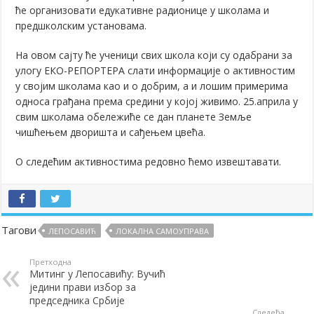
ће организовати едукативне радионице у школама и
предшколским установама.
На овом сајту ће ученици свих школа који су одабрани за
улогу ЕКО-РЕПОРТЕРА слати информације о активностим
у својим школама као и о добрим, а и лошим примерима
односа грађана према средини у којој живимо. 25.априла у
свим школама обележиће се дан планете Земље
чишћењем дворишта и сађењем цвећа.
О следећим активностима редовно ћемо извештавати.
Тагови
ЛЕПОСАВИЋ
ЛОКАЛНА САМОУПРАВА
Претходна
Митинг у Лепосавићу: Вучић
једини прави избор за
председника Србије
Следећа