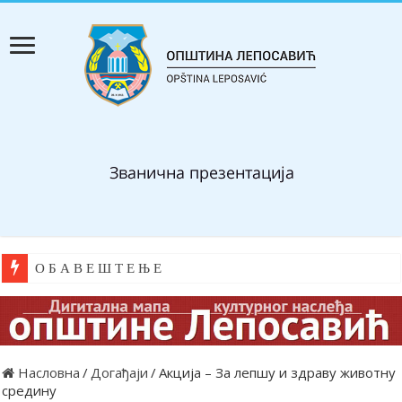
О Б А В Е Ш Т Е Њ Е
Насловна
/
Догађаји
/
Акција – За лепшу и здраву животну
средину