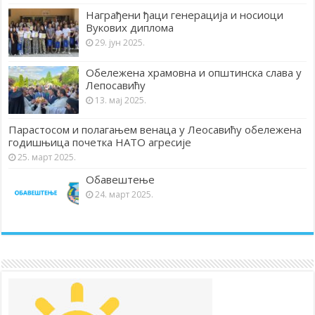
Награђени ђаци генерација и носиоци
Вукових диплома
29. јун 2025.
Обележена храмовна и општинска слава у
Лепосавићу
13. мај 2025.
Парастосом и полагањем венаца у Леосавићу обележена
годишњица почетка НАТО агресије
25. март 2025.
Обавештење
24. март 2025.