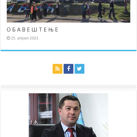
О Б А В Е Ш Т Е Њ Е
25. април 2023.