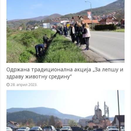
Одржана традиционална акција „За лепшу и
здраву животну средину“
28. април 2023.