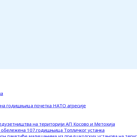
ма
ена годишњица почетка НАТО агресије
редузетништва на територији АП Косово и Метохија
 обележена 107.годишњица Топличког устанка
клон пакетиће малишанима из предшколских установа на тер