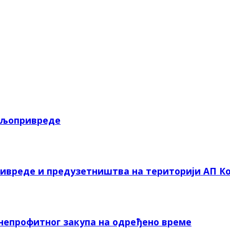
пољопривреде
ривреде и предузетништва на територији АП Ко
 непрофитног закупа на одређено време