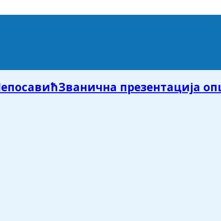
Званична презентација о