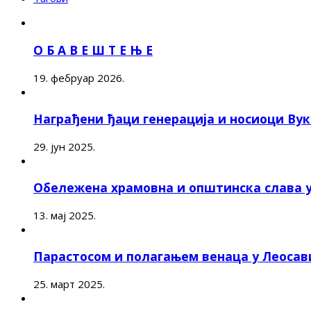
О Б А В Е Ш Т Е Њ Е
19. фебруар 2026.
Награђени ђаци генерација и носиоци Ву
29. јун 2025.
Обележена храмовна и општинска слава 
13. мај 2025.
Парастосом и полагањем венаца у Леоса
25. март 2025.