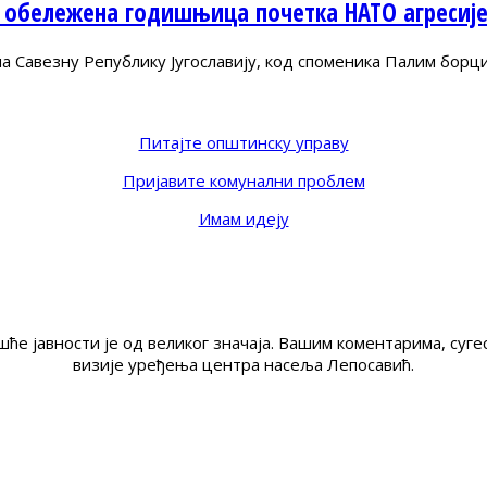
 обележена годишњица почетка НАТО агресиј
Савезну Републику Југославију, код споменика Палим борц
Питајте општинску управу
Пријавите комунални проблем
Имам идеју
ће јавности је од великог значаја. Вашим коментарима, су
визије уређења центра насеља Лепосавић.