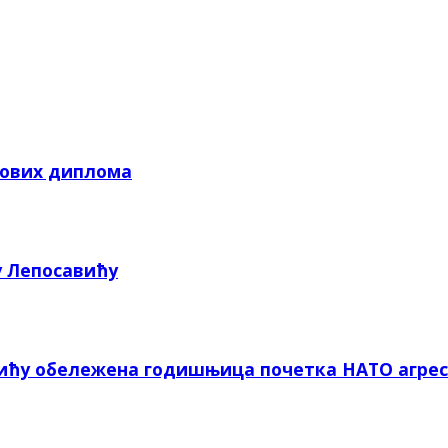
кових диплома
у Лепосавићу
вићу обележена годишњица почетка НАТО агрес