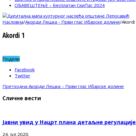
ОБАВЕШТЕЊЕ – Бесплатан СкиПас 2024
Насловна
/
Акорди Лешка - Први глас Ибарске долине
/
Akordi
Akordi 1
Подели
Facebook
Twitter
Претходна
Акорди Лешка – Први глас Ибарске долине
Сличне вести
Јавни увид у Нацрт плана детаљне регулациј
24. јул 2020.