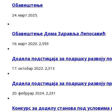
Обавештење
24. март 2025.
Обавештење Дома Здравља Лепосавић
16. март 2020.
2,593
Додела подстицаја за подршку развоју 
17. октобар 2022.
2,313
Додела подстицаја за подршку развоју п
20. фебруар 2024.
2,231
Конкурс за доделу станова под условима