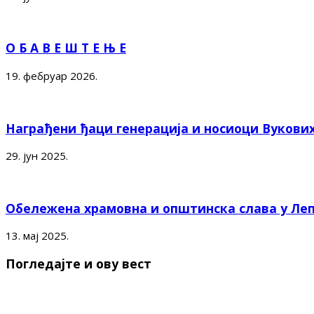
О Б А В Е Ш Т Е Њ Е
19. фебруар 2026.
Награђени ђаци генерација и носиоци Вукови
29. јун 2025.
Обележена храмовна и општинска слава у Ле
13. мај 2025.
Погледајте и ову вест