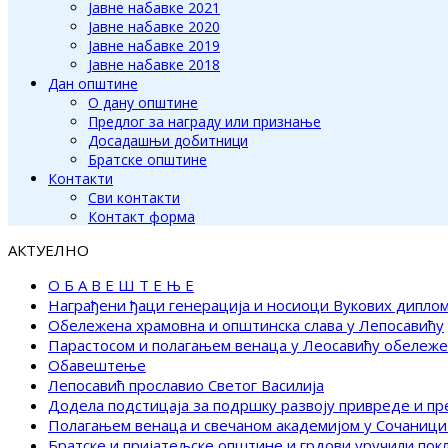
Јавне набавке 2021
Јавне набавке 2020
Јавне набавке 2019
Јавне набавке 2018
Дан општине
О дану општине
Предлог за награду или признање
Досадашњи добитници
Братске општине
Контакти
Сви контакти
Контакт форма
АКТУЕЛНО
О Б А В Е Ш Т Е Њ Е
Награђени ђаци генерација и носиоци Вукових дипло
Обележена храмовна и општинска слава у Лепосавићу
Парастосом и полагањем венаца у Леосавићу обележ
Обавештење
Лепосавић прославио Светог Василија
Додела подстицаја за подршку развоју привреде и п
Полагањем венаца и свечаном академијом у Сочаници
Братске и пријатељске општине и грдови уручили по