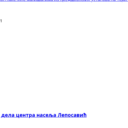
 1
е дела центра насеља Лепосавић