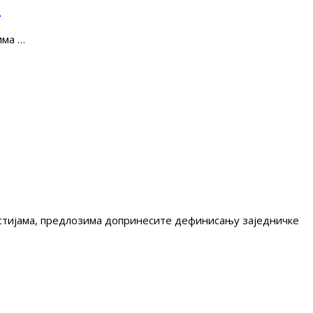
е
има …
гестијама, предлозима допринесите дефинисању заједничке