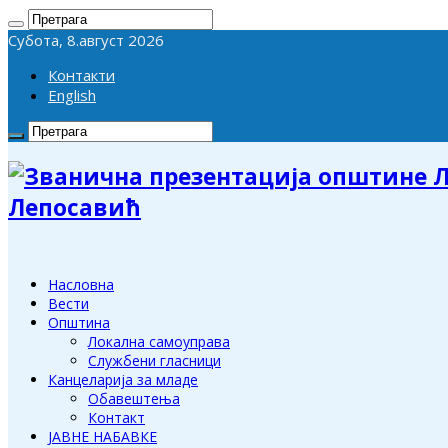
Субота, 8.август 2026
Контакти
English
Лепосавић
Насловна
Вести
Општина
Локална самоуправа
Службени гласници
Канцеларија за младе
Обавештења
Контакт
ЈАВНЕ НАБАВКЕ