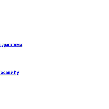
х диплома
посавићу