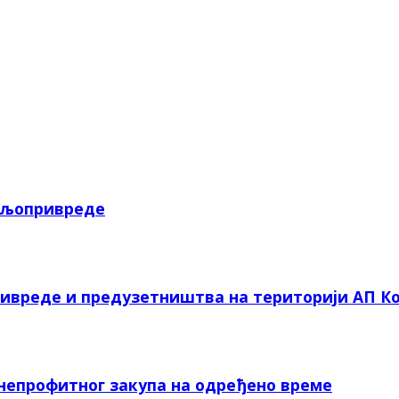
пољопривреде
ривреде и предузетништва на територији АП Ко
 непрофитног закупа на одређено време