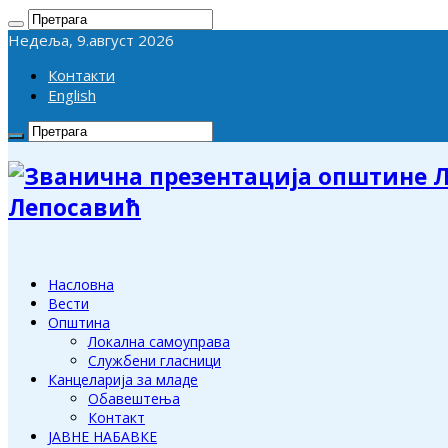
Недеља, 9.август 2026
Контакти
English
Лепосавић
Насловна
Вести
Општина
Локална самоуправа
Службени гласници
Канцеларија за младе
Обавештења
Контакт
ЈАВНЕ НАБАВКЕ