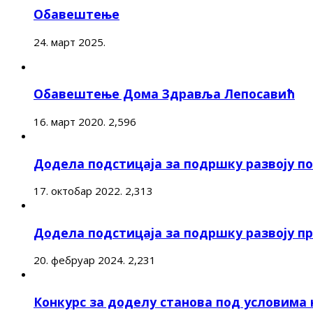
Обавештење
24. март 2025.
Обавештење Дома Здравља Лепосавић
16. март 2020.
2,596
Додела подстицаја за подршку развоју 
17. октобар 2022.
2,313
Додела подстицаја за подршку развоју п
20. фебруар 2024.
2,231
Конкурс за доделу станова под условима