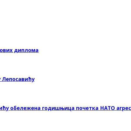
кових диплома
у Лепосавићу
вићу обележена годишњица почетка НАТО агрес