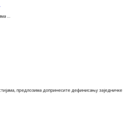
е
има …
гестијама, предлозима допринесите дефинисању заједничке