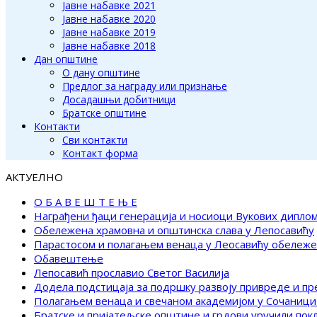
Јавне набавке 2021
Јавне набавке 2020
Јавне набавке 2019
Јавне набавке 2018
Дан општине
О дану општине
Предлог за награду или признање
Досадашњи добитници
Братске општине
Контакти
Сви контакти
Контакт форма
АКТУЕЛНО
О Б А В Е Ш Т Е Њ Е
Награђени ђаци генерација и носиоци Вукових дипло
Обележена храмовна и општинска слава у Лепосавићу
Парастосом и полагањем венаца у Леосавићу обележ
Обавештење
Лепосавић прославио Светог Василија
Додела подстицаја за подршку развоју привреде и п
Полагањем венаца и свечаном академијом у Сочаници
Братске и пријатељске општине и грдови уручили по