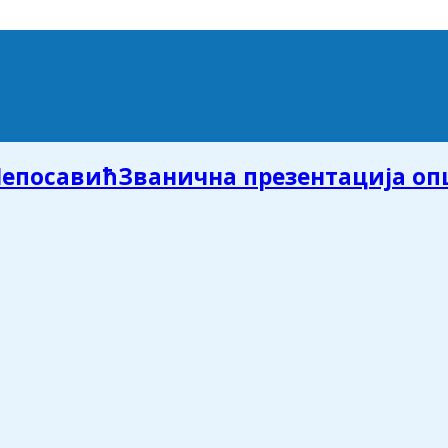
Званична презентација о