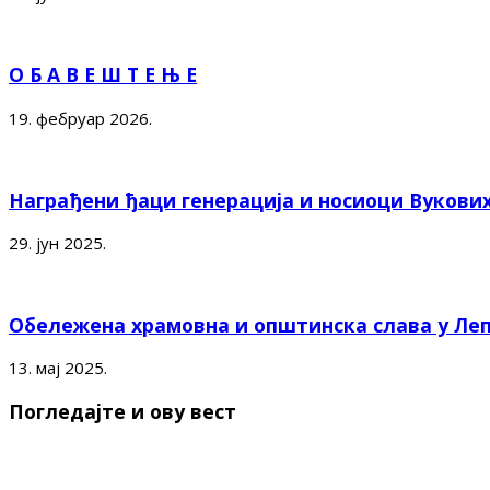
О Б А В Е Ш Т Е Њ Е
19. фебруар 2026.
Награђени ђаци генерација и носиоци Вукови
29. јун 2025.
Обележена храмовна и општинска слава у Ле
13. мај 2025.
Погледајте и ову вест