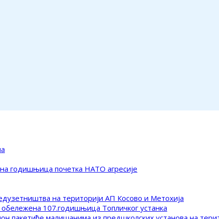
ма
ена годишњица почетка НАТО агресије
редузетништва на територији АП Косово и Метохија
 обележена 107.годишњица Топличког устанка
клон пакетиће малишанима из предшколских установа на тер