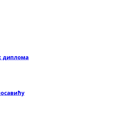
х диплома
посавићу