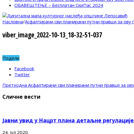
ОБАВЕШТЕЊЕ – Бесплатан СкиПас 2024
Насловна
/
Асфалтирани сви планирани путни правци за ову 
viber_image_2022-10-13_18-32-51-037
Подели
Facebook
Twitter
Претходна
Асфалтирани сви планирани путни правци за ову
Сличне вести
Јавни увид у Нацрт плана детаљне регулациј
24. јул 2020.