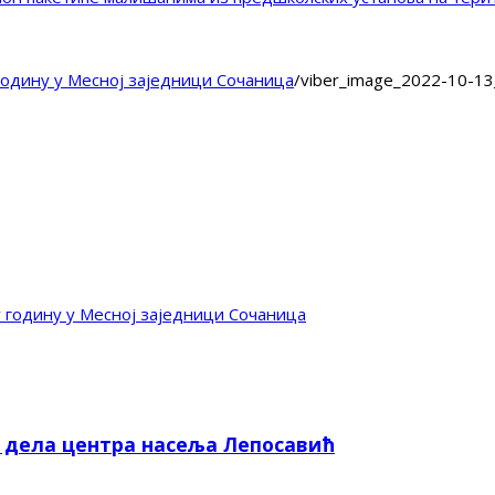
годину у Месној заједници Сочаница
/
viber_image_2022-10-1
 годину у Месној заједници Сочаница
е дела центра насеља Лепосавић