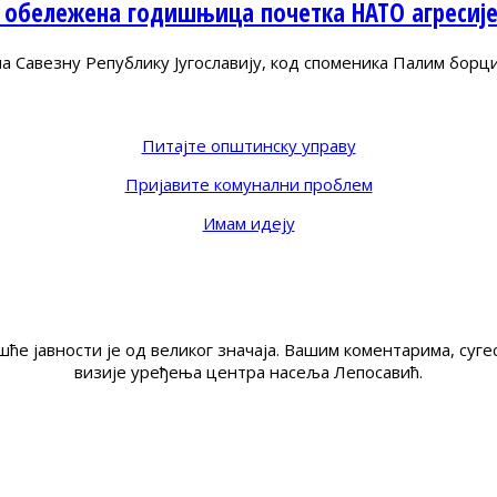
 обележена годишњица почетка НАТО агресиј
Савезну Републику Југославију, код споменика Палим борц
Питајте општинску управу
Пријавите комунални проблем
Имам идеју
ће јавности је од великог значаја. Вашим коментарима, су
визије уређења центра насеља Лепосавић.