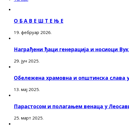
О Б А В Е Ш Т Е Њ Е
19. фебруар 2026.
Награђени ђаци генерација и носиоци Ву
29. јун 2025.
Обележена храмовна и општинска слава 
13. мај 2025.
Парастосом и полагањем венаца у Леоса
25. март 2025.