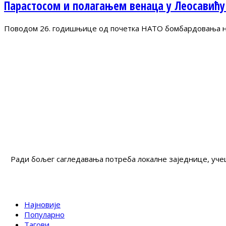
Парастосом и полагањем венаца у Леосавићу
Поводом 26. годишњице од почетка НАТО бомбардовања на 
Ради бољег сагледавања потреба локалне заједнице, учеш
Најновије
Популарно
Тагови