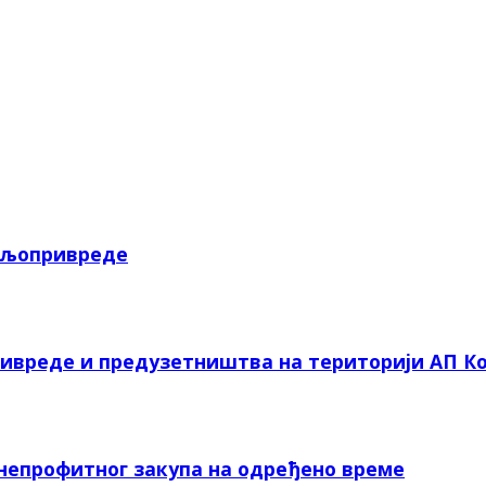
пољопривреде
ривреде и предузетништва на територији АП Ко
 непрофитног закупа на одређено време