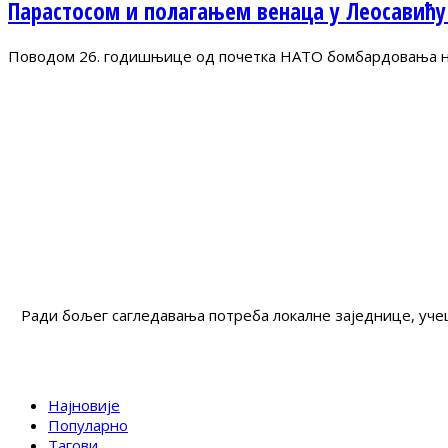
Парастосом и полагањем венаца у Леосавићу
Поводом 26. годишњице од почетка НАТО бомбардовања на 
Ради бољег сагледавања потреба локалне заједнице, учеш
Најновије
Популарно
Тагови