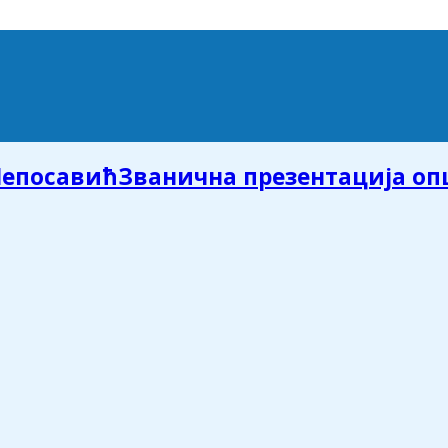
Званична презентација о