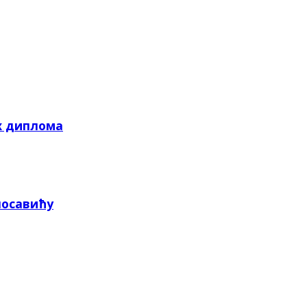
х диплома
посавићу