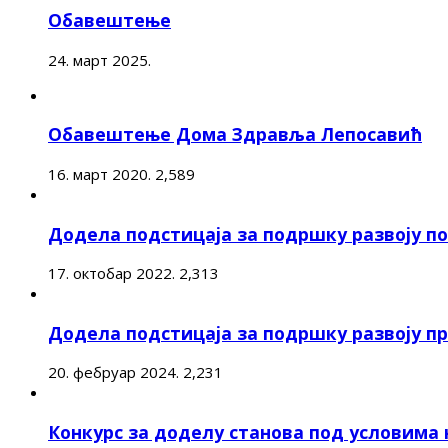
Обавештење
24. март 2025.
Обавештење Дома Здравља Лепосавић
16. март 2020.
2,589
Додела подстицаја за подршку развоју 
17. октобар 2022.
2,313
Додела подстицаја за подршку развоју п
20. фебруар 2024.
2,231
Конкурс за доделу станова под условима