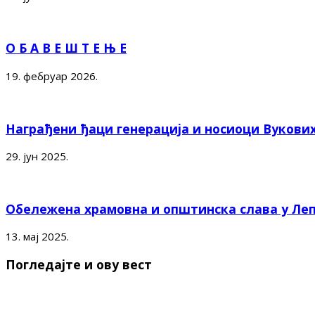
О Б А В Е Ш Т Е Њ Е
19. фебруар 2026.
Награђени ђаци генерација и носиоци Вукови
29. јун 2025.
Обележена храмовна и општинска слава у Ле
13. мај 2025.
Погледајте и ову вест