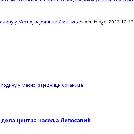
годину у Месној заједници Сочаница
/
viber_image_2022-10-1
 годину у Месној заједници Сочаница
е дела центра насеља Лепосавић