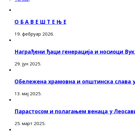
О Б А В Е Ш Т Е Њ Е
19. фебруар 2026.
Награђени ђаци генерација и носиоци Ву
29. јун 2025.
Обележена храмовна и општинска слава 
13. мај 2025.
Парастосом и полагањем венаца у Леоса
25. март 2025.