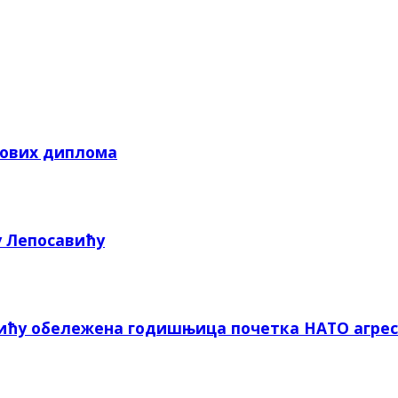
кових диплома
у Лепосавићу
вићу обележена годишњица почетка НАТО агрес