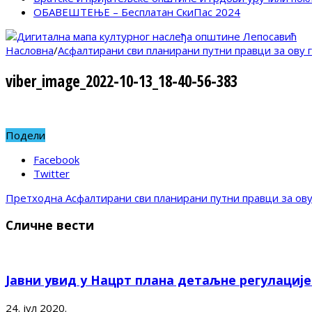
ОБАВЕШТЕЊЕ – Бесплатан СкиПас 2024
Насловна
/
Асфалтирани сви планирани путни правци за ову 
viber_image_2022-10-13_18-40-56-383
Подели
Facebook
Twitter
Претходна
Асфалтирани сви планирани путни правци за ову
Сличне вести
Јавни увид у Нацрт плана детаљне регулациј
24. јул 2020.