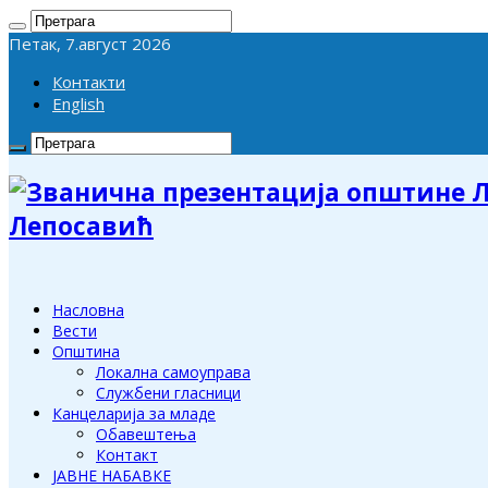
Петак, 7.август 2026
Контакти
English
Лепосавић
Насловна
Вести
Општина
Локална самоуправа
Службени гласници
Канцеларија за младе
Обавештења
Контакт
ЈАВНЕ НАБАВКЕ