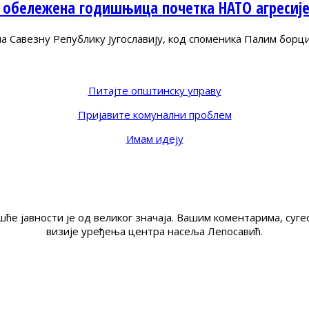
 обележена годишњица почетка НАТО агресиј
Савезну Републику Југославију, код споменика Палим борц
Питајте општинску управу
Пријавите комунални проблем
Имам идеју
ће јавности је од великог значаја. Вашим коментарима, су
визије уређења центра насеља Лепосавић.