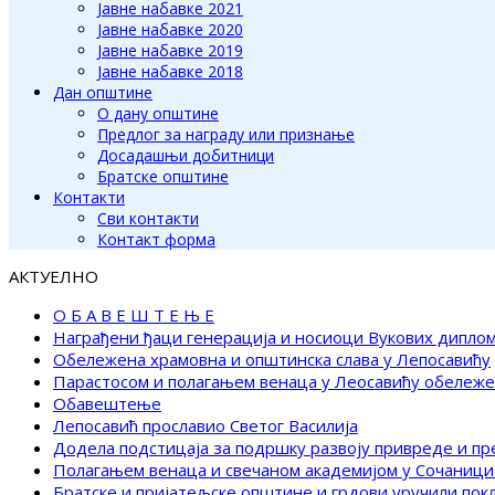
Јавне набавке 2021
Јавне набавке 2020
Јавне набавке 2019
Јавне набавке 2018
Дан општине
О дану општине
Предлог за награду или признање
Досадашњи добитници
Братске општине
Контакти
Сви контакти
Контакт форма
АКТУЕЛНО
О Б А В Е Ш Т Е Њ Е
Награђени ђаци генерација и носиоци Вукових дипло
Обележена храмовна и општинска слава у Лепосавићу
Парастосом и полагањем венаца у Леосавићу обележ
Обавештење
Лепосавић прославио Светог Василија
Додела подстицаја за подршку развоју привреде и п
Полагањем венаца и свечаном академијом у Сочаници
Братске и пријатељске општине и грдови уручили по