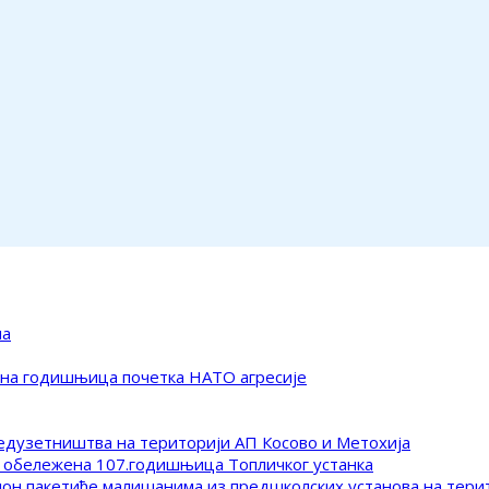
ма
ена годишњица почетка НАТО агресије
редузетништва на територији АП Косово и Метохија
 обележена 107.годишњица Топличког устанка
клон пакетиће малишанима из предшколских установа на тер