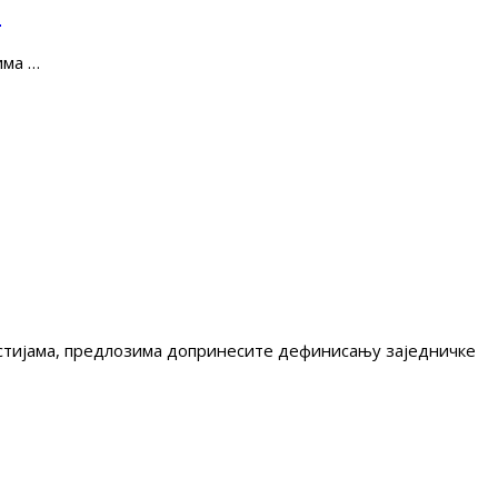
е
има …
гестијама, предлозима допринесите дефинисању заједничке