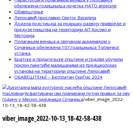
обележена годишњица почетка НАТО агресије
Обавештење
Лепосавић прославио Светог Василија
Додела подстицаја за подршку развоју привреде и
предузетништва на територији АП Косово и
Метохија
Полагањем венаца и свечаном академијом у
Сочаници обележена 107.годишњица Топличког
устанка
Братске и пријатељске општине и грдови уручили
поклон пакетиће малишанима из предшколских
установа на територији општине Лепосавић
ОБАВЕШТЕЊЕ – Бесплатан СкиПас 2024
Насловна
/
Асфалтирани сви планирани путни правци за ову
годину у Месној заједници Сочаница
/
viber_image_2022-
10-13_18-42-58-438
viber_image_2022-10-13_18-42-58-438