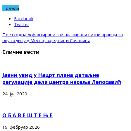
Подели
Facebook
Twitter
Претходна
Асфалтирани сви планирани путни правци за
ову годину у Месној заједници Сочаница
Сличне вести
Јавни увид у Нацрт плана детаљне
регулације дела центра насеља Лепосавић
24. јул 2020.
О Б А В Е Ш Т Е Њ Е
19. фебруар 2026.