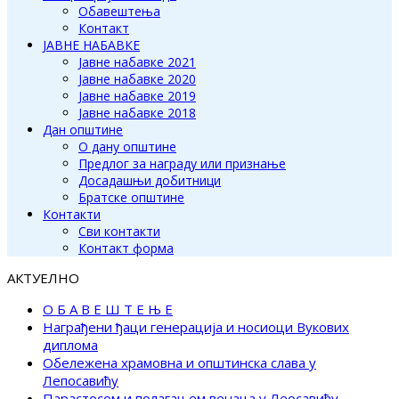
Обавештења
Контакт
ЈАВНЕ НАБАВКЕ
Јавне набавке 2021
Јавне набавке 2020
Јавне набавке 2019
Јавне набавке 2018
Дан општине
О дану општине
Предлог за награду или признање
Досадашњи добитници
Братске општине
Контакти
Сви контакти
Контакт форма
АКТУЕЛНО
О Б А В Е Ш Т Е Њ Е
Награђени ђаци генерација и носиоци Вукових
диплома
Обележена храмовна и општинска слава у
Лепосавићу
Парастосом и полагањем венаца у Леосавићу