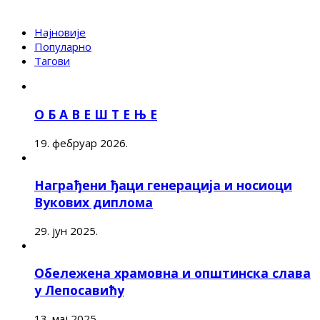
Најновије
Популарно
Тагови
О Б А В Е Ш Т Е Њ Е
19. фебруар 2026.
Награђени ђаци генерација и носиоци
Вукових диплома
29. јун 2025.
Обележена храмовна и општинска слава
у Лепосавићу
13. мај 2025.