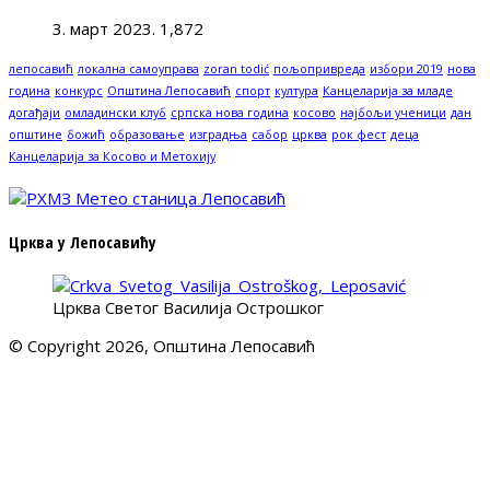
3. март 2023.
1,872
лепосавић
локална самоуправа
zoran todić
пољопривреда
избори 2019
нова
година
конкурс
Општина Лепосавић
спорт
култура
Канцеларија за младе
догађаји
омладински клуб
српска нова година
косово
најбољи ученици
дан
општине
божић
образовање
изградња
сабор
црква
рок фест
деца
Канцеларија за Косово и Метохију
Црква у Лепосавићу
Црква Светог Василија Острошког
© Copyright 2026, Општина Лепосавић