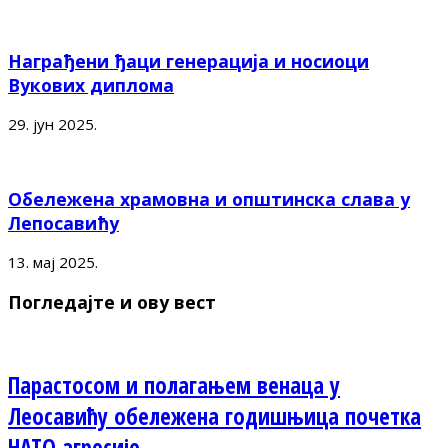
Награђени ђаци генерација и носиоци
Вукових диплома
29. јун 2025.
Обележена храмовна и општинска слава у
Лепосавићу
13. мај 2025.
Погледајте и ову вест
Парастосом и полагањем венаца у
Леосавићу обележена годишњица почетка
НАТО агресије