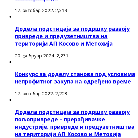
17. октобар 2022.
2,313
Додела подстицаја за подршку развоју
привреде и предузетништва на
територији АП Косово и Метохија
20. фебруар 2024.
2,231
Конкурс за доделу станова под условима
непрофитног закупа на одређено време
17. октобар 2022.
2,223
Додела подстицаја за подршку развоју
пољопривреде – прерађивачке
индустрије, привреде и предузетништва
на територији АП Косово и Метохија