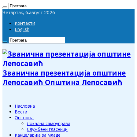
Четвртак, 6.август 2026
Контакти
English
Званична презентација општине
Лепосавић Општина Лепосавић
Насловна
Вести
Општина
Локална самоуправа
Службени гласници
Канцеларија за младе