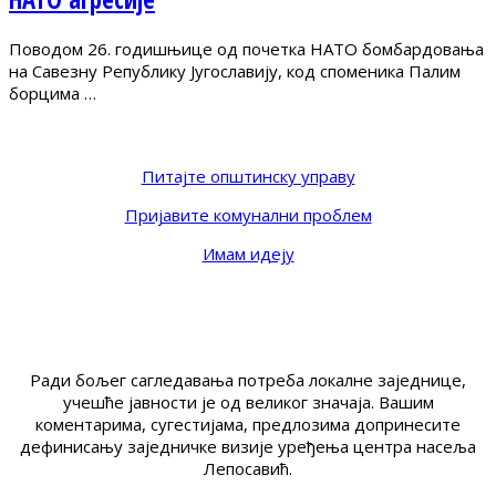
Поводом 26. годишњице од почетка НАТО бомбардовања
на Савезну Републику Југославију, код споменика Палим
борцима …
Питајте општинску управу
Пријавите комунални проблем
Имам идеју
Ради бољег сагледавања потреба локалне заједнице,
учешће јавности је од великог значаја. Вашим
коментарима, сугестијама, предлозима допринесите
дефинисању заједничке визије уређења центра насеља
Лепосавић.