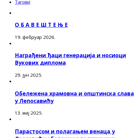
Тагови
О Б А В Е Ш Т Е Њ Е
19. фебруар 2026.
Награђени ђаци генерација и носиоци
Вукових диплома
29. јун 2025.
Обележена храмовна и општинска слава
у Лепосавићу
13. мај 2025.
Парастосом и полагањем венаца у