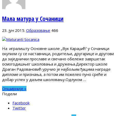
Мала матура у Сочаници
23. јун 2015.
Образовање
466
На игралишту Основне школе „Вук Караџић“ у Сочаници
окупили су се наставници, родитељи, другарице и другови
да заједнички прославе и свечано обележе завршетак
осмогодишњег школовања и дружења.Директор школе
Драган Радовановић уручио је најбољим ђацима награде
дипломе и признања, а потом им пожелео пуно среће и
добар успех у даљем школовању.Одлуком …
Опширније »
Подели
Facebook
Twitter