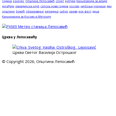
година
конкурс
Општина Лепосавић
спорт
култура
Канцеларија за младе
догађаји
омладински клуб
српска нова година
косово
најбољи ученици
дан
општине
божић
образовање
изградња
сабор
црква
рок фест
деца
Канцеларија за Косово и Метохију
Црква у Лепосавићу
Црква Светог Василија Острошког
© Copyright 2026, Општина Лепосавић