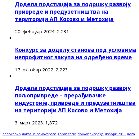
Додела подстицаја за подршку развоју
привреде и предузетништва на
територији АП Косово и Метохија
20. фебруар 2024.
2,231
Конкурс за доделу станова под условима
непрофитног закупа на одређено време
17. октобар 2022.
2,223
Додела подстицаја за подршку развоју
пољопривреде – прерађивачке
индустрије, привреде и предузетништва
на територији АП Косово и Метохија
3. март 2023.
1,872
лепосавић
локална самоуправа
zoran todić
пољопривреда
избори 2019
нова