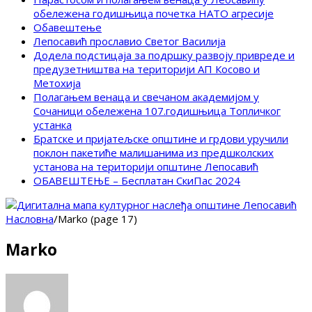
обележена годишњица почетка НАТО агресије
Обавештење
Лепосавић прославио Светог Василија
Додела подстицаја за подршку развоју привреде и
предузетништва на територији АП Косово и
Метохија
Полагањем венаца и свечаном академијом у
Сочаници обележена 107.годишњица Топличког
устанка
Братске и пријатељске општине и грдови уручили
поклон пакетиће малишанима из предшколских
установа на територији општине Лепосавић
ОБАВЕШТЕЊЕ – Бесплатан СкиПас 2024
Насловна
/
Marko (page 17)
Marko