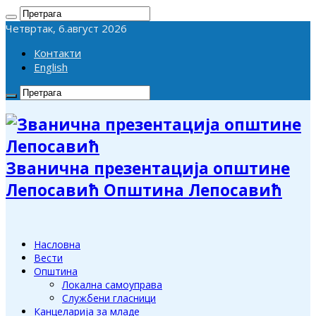
Четвртак, 6.август 2026
Контакти
English
Званична презентација општине
Лепосавић Општина Лепосавић
Насловна
Вести
Општина
Локална самоуправа
Службени гласници
Канцеларија за младе