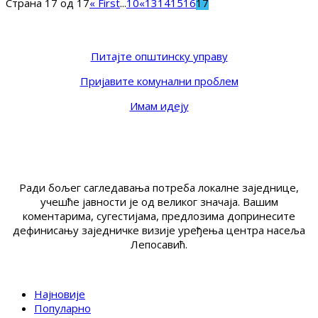
Страна 17 од 17
« First
...
10
«
13
14
15
16
17
Питајте општинску управу
Пријавите комунални проблем
Имам идеју
Ради бољег сагледавања потреба локалне заједнице,
учешће јавности је од великог значаја. Вашим
коментарима, сугестијама, предлозима допринесите
дефинисању заједничке визије уређења центра насеља
Лепосавић.
Најновије
Популарно