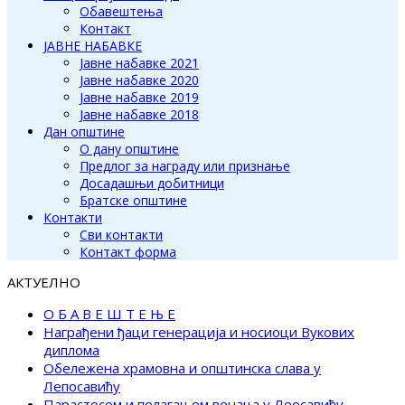
Обавештења
Контакт
ЈАВНЕ НАБАВКЕ
Јавне набавке 2021
Јавне набавке 2020
Јавне набавке 2019
Јавне набавке 2018
Дан општине
О дану општине
Предлог за награду или признање
Досадашњи добитници
Братске општине
Контакти
Сви контакти
Контакт форма
АКТУЕЛНО
О Б А В Е Ш Т Е Њ Е
Награђени ђаци генерација и носиоци Вукових
диплома
Обележена храмовна и општинска слава у
Лепосавићу
Парастосом и полагањем венаца у Леосавићу