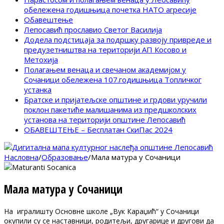
обележена годишњица почетка НАТО агресије
Обавештење
Лепосавић прославио Светог Василија
Додела подстицаја за подршку развоју привреде и
предузетништва на територији АП Косово и
Метохија
Полагањем венаца и свечаном академијом у
Сочаници обележена 107.годишњица Топличког
устанка
Братске и пријатељске општине и грдови уручили
поклон пакетиће малишанима из предшколских
установа на територији општине Лепосавић
ОБАВЕШТЕЊЕ – Бесплатан СкиПас 2024
Насловна
/
Образовање
/
Мала матура у Сочаници
Мала матура у Сочаници
На игралишту Основне школе „Вук Караџић“ у Сочаници
окупили су се наставници, родитељи, другарице и другови да