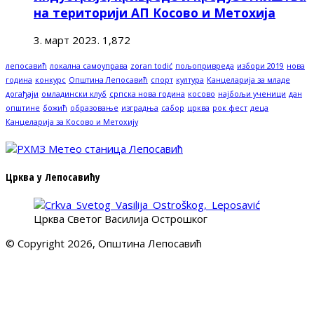
на територији АП Косово и Метохија
3. март 2023.
1,872
лепосавић
локална самоуправа
zoran todić
пољопривреда
избори 2019
нова
година
конкурс
Општина Лепосавић
спорт
култура
Канцеларија за младе
догађаји
омладински клуб
српска нова година
косово
најбољи ученици
дан
општине
божић
образовање
изградња
сабор
црква
рок фест
деца
Канцеларија за Косово и Метохију
Црква у Лепосавићу
Црква Светог Василија Острошког
© Copyright 2026, Општина Лепосавић