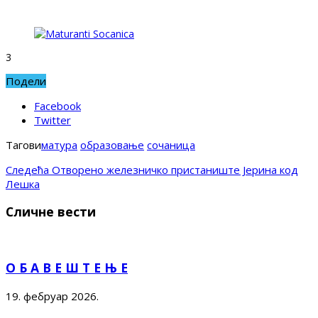
3
Подели
Facebook
Twitter
Тагови
матура
образовање
сочаница
Следећа
Отворено железничко пристаниште Јерина код
Лешка
Сличне вести
О Б А В Е Ш Т Е Њ Е
19. фебруар 2026.