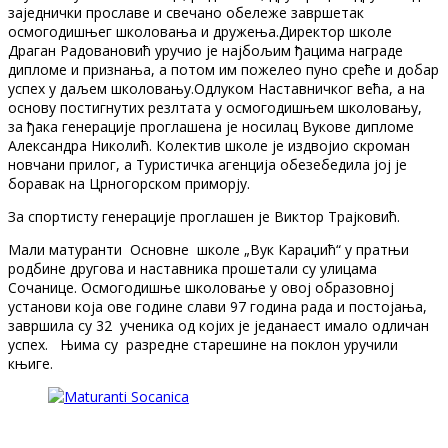
заједнички прославе и свечано обележе завршетак
осмогодишњег школовања и дружења.Директор школе
Драган Радовановић уручио је најбољим ђацима награде
дипломе и признања, а потом им пожелео пуно среће и добар
успех у даљем школовању.Одлуком Наставничког већа, а на
основу постигнутих резлтата у осмогодишњем школовању,
за ђака генерације проглашена је носилац Вукове дипломе
Александра Николић. Колектив школе је издвојио скроман
новчани прилог, а Туристичка агенција обезебедила јој је
боравак на Црногорском приморју.
За спортисту генерације проглашен је Виктор Трајковић.
Мали матуранти Основне школе „Вук Караџић“ у пратњи
родбине другова и наставника прошетали су улицама
Сочанице. Осмогодишње школовање у овој образовној
установи која ове године слави 97 година рада и постојања,
завршила су 32 ученика од којих је једанаест имало одличан
успех. Њима су разредне старешине на поклон уручили
књиге.