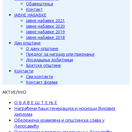
Обавештења
Контакт
ЈАВНЕ НАБАВКЕ
Јавне набавке 2021
Јавне набавке 2020
Јавне набавке 2019
Јавне набавке 2018
Дан општине
О дану општине
Предлог за награду или признање
Досадашњи добитници
Братске општине
Контакти
Сви контакти
Контакт форма
АКТУЕЛНО
О Б А В Е Ш Т Е Њ Е
Награђени ђаци генерација и носиоци Вукових
диплома
Обележена храмовна и општинска слава у
Лепосавићу
Парастосом и полагањем венаца у Леосавићу