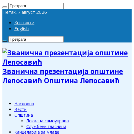
Петак, 7.август 2026
Контакти
English
Званична презентација општине
Лепосавић Општина Лепосавић
Насловна
Вести
Општина
Локална самоуправа
Службени гласници
Канцеларија за младе