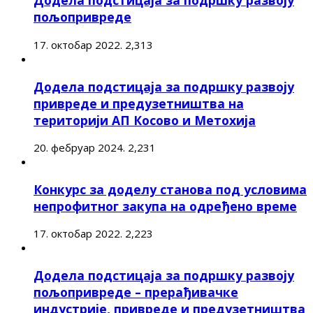
Додела подстицаја за подршку развоју
пољопривреде
17. октобар 2022.
2,313
Додела подстицаја за подршку развоју
привреде и предузетништва на
територији АП Косово и Метохија
20. фебруар 2024.
2,231
Конкурс за доделу станова под условима
непрофитног закупа на одређено време
17. октобар 2022.
2,223
Додела подстицаја за подршку развоју
пољопривреде – прерађивачке
индустрије, привреде и предузетништва