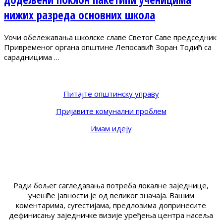
нижих разреда основних школа
Уочи обележавања школске славе Светог Саве председник
Привременог органа општине Лепосавић Зоран Тодић са
сарадницима …
Питајте општинску управу
Пријавите комунални проблем
Имам идеју
Ради бољег сагледавања потреба локалне заједнице,
учешће јавности је од великог значаја. Вашим
коментарима, сугестијама, предлозима допринесите
дефинисању заједничке визије уређења центра насеља