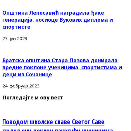
Општина Лепосавић наградила ђаке
генерација, носиоце Вукових диплома и
спортисте
27. јун 2023.
Братска општина Стара Пазова донирала
вредне поклоне ученицима, спортистима и
деци из Сочанице
24. фебруар 2023.
Погледајте и ову вест
Поводом школске славе Светог Саве
додељени поклон пакетићи ученицима