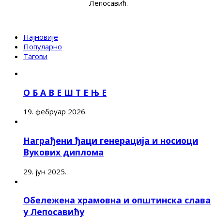
Лепосавић.
Најновије
Популарно
Тагови
О Б А В Е Ш Т Е Њ Е
19. фебруар 2026.
Награђени ђаци генерација и носиоци
Вукових диплома
29. јун 2025.
Обележена храмовна и општинска слава
у Лепосавићу