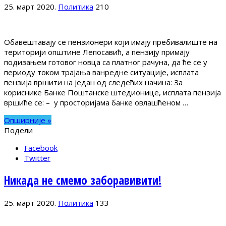
25. март 2020.
Политика
210
Обавештавају се пензионери који имају пребивалиште на
територији општине Лепосавић, а пензију примају
подизањем готовог новца са платног рачуна, да ће се у
периоду током трајања ванредне ситуације, исплата
пензија вршити на један од следећих начина: За
кориснике Банке Поштанске штедионице, исплата пензија
вршиће се: – у просторијама банке овлашћеном …
Опширније »
Подели
Facebook
Twitter
Никада не смемо заборавивити!
25. март 2020.
Политика
133