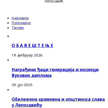
Лепосавић.
Најновије
Популарно
Тагови
О Б А В Е Ш Т Е Њ Е
19. фебруар 2026.
Награђени ђаци генерација и носиоци
Вукових диплома
29. јун 2025.
Обележена храмовна и општинска слава
у Лепосавићу