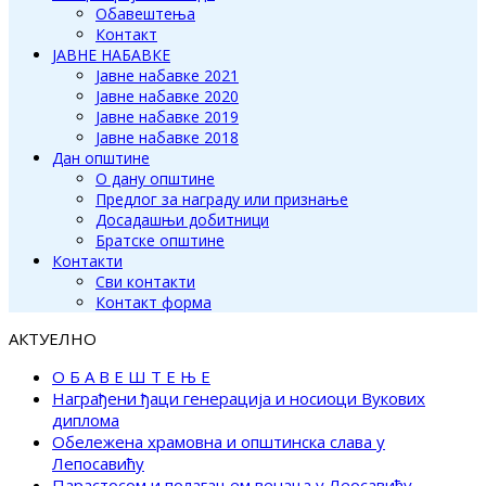
Обавештења
Контакт
ЈАВНЕ НАБАВКЕ
Јавне набавке 2021
Јавне набавке 2020
Јавне набавке 2019
Јавне набавке 2018
Дан општине
О дану општине
Предлог за награду или признање
Досадашњи добитници
Братске општине
Контакти
Сви контакти
Контакт форма
АКТУЕЛНО
О Б А В Е Ш Т Е Њ Е
Награђени ђаци генерација и носиоци Вукових
диплома
Обележена храмовна и општинска слава у
Лепосавићу
Парастосом и полагањем венаца у Леосавићу