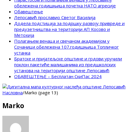
обележена годишњица почетка НАТО агресије
Обавештење
Лепосавић прославио Светог Василија
Додела подстицаја за подршку развоју привреде и
предузетништва на територији АП Косово и
Метохија
Полагањем венаца и свечаном академијом у
Сочаници обележена 107.годишњица Топличког
устанка
Братске и пријатељске општине и грдови уручили
поклон пакетиће малишанима из предшколских
установа на територији општине Лепосавић
ОБАВЕШТЕЊЕ – Бесплатан СкиПас 2024
Насловна
/
Marko (page 13)
Marko