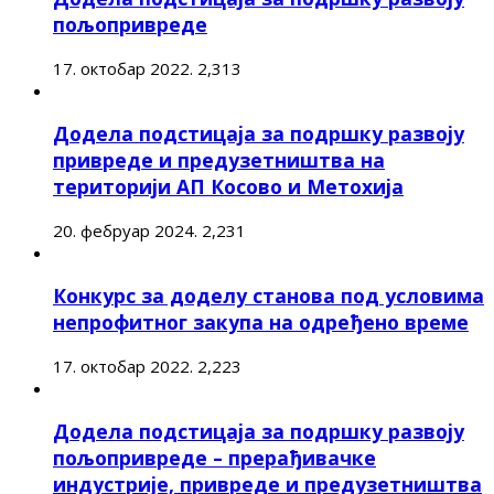
пољопривреде
17. октобар 2022.
2,313
Додела подстицаја за подршку развоју
привреде и предузетништва на
територији АП Косово и Метохија
20. фебруар 2024.
2,231
Конкурс за доделу станова под условима
непрофитног закупа на одређено време
17. октобар 2022.
2,223
Додела подстицаја за подршку развоју
пољопривреде – прерађивачке
индустрије, привреде и предузетништва