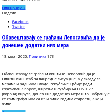
Опширније »
Подели
Facebook
Twitter
Обавештавају се грађани Лепосавића да је
донешен додатни низ мера
18. март 2020.
Политика
173
Обавештавају се грађани општине Лепосавић да је
Општински штаб за ванредне ситуације, а у складу са
мерама и радњама Владе Републике Србије ради
спречавања појаве, ширења и сузбијања COVID-19
(корона) вируса, донео низ додатних мера и то: Забрањује
се свим грађанима са 65 и више година старости, а који
живе …