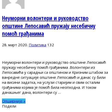
Неуморни волонтери и руководство
општине Лепосавић пружају несебичну
помоћ грађанима
28. март 2020.
Политика
132
Неуморни волонтери и руководство општине Лепосавић
пружају несебичну помоћ грађанима .Волонтери из
Лепосавића у сарадњи са општином и Кризним штабом за
ванредне ситуације општине Лепосавић и данас су били
на висини задатка, на услузи старијим и свим осталим
грађанима којима је помоћ била неопходна. И током
данашњег дана, волонтери су …
Опширније »
Подели