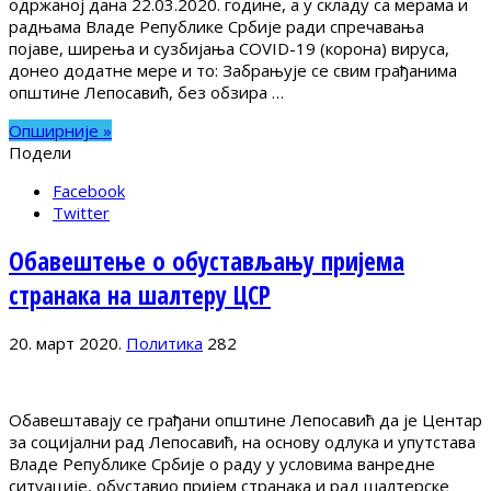
одржаној дана 22.03.2020. године, а у складу са мерама и
радњама Владе Републике Србије ради спречавања
појаве, ширења и сузбијања COVID-19 (корона) вируса,
донео додатне мере и то: Забрањује се свим грађанима
општине Лепосавић, без обзира …
Опширније »
Подели
Facebook
Twitter
Обавештење о обустављању пријема
странака на шалтеру ЦСР
20. март 2020.
Политика
282
Обавештавају се грађани општине Лепосавић да је Центар
за социјални рад Лепосавић, на основу одлука и упутстава
Владе Републике Србије о раду у условима ванредне
ситуације, обуставио пријем странака и рад шалтерске