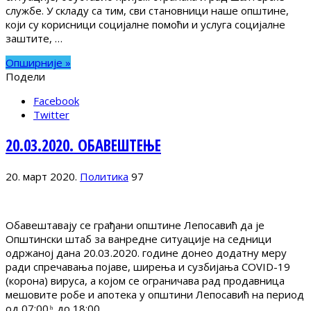
службе. У складу са тим, сви становници наше општине,
који су корисници социјалне помоћи и услуга социјалне
заштите, …
Опширније »
Подели
Facebook
Twitter
20.03.2020. ОБАВЕШТЕЊЕ
20. март 2020.
Политика
97
Обавештавају се грађани општине Лепосавић да је
Општински штаб за ванредне ситуације на седници
одржаној дана 20.03.2020. године донео додатну меру
ради спречавања појаве, ширења и сузбијања COVID-19
(корона) вируса, а којом се ограничава рад продавница
мешовите робе и апотека у општини Лепосавић на период
од 07:00 ͪ до 18:00 …