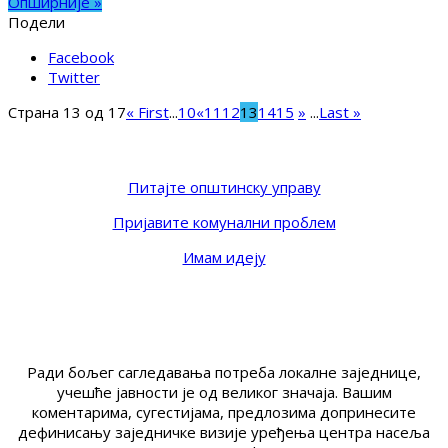
Опширније »
Подели
Facebook
Twitter
Страна 13 од 17
« First
...
10
«
11
12
13
14
15
»
...
Last »
Питајте општинску управу
Пријавите комунални проблем
Имам идеју
Ради бољег сагледавања потреба локалне заједнице,
учешће јавности је од великог значаја. Вашим
коментарима, сугестијама, предлозима допринесите
дефинисању заједничке визије уређења центра насеља