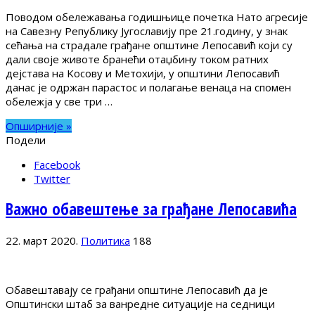
Поводом обележавања годишњице почетка Нато агресије
на Савезну Републику Југославију пре 21.годину, у знак
сећања на страдале грађане општине Лепосавић који су
дали своје животе бранећи отаџбину током ратних
дејстава на Kосову и Метохији, у општини Лепосавић
данас је одржан парастос и полагање венаца на спомен
обележја у све три …
Опширније »
Подели
Facebook
Twitter
Важно обавештење за грађане Лепосавића
22. март 2020.
Политика
188
Обавештавају се грађани општине Лепосавић да је
Општински штаб за ванредне ситуације на седници