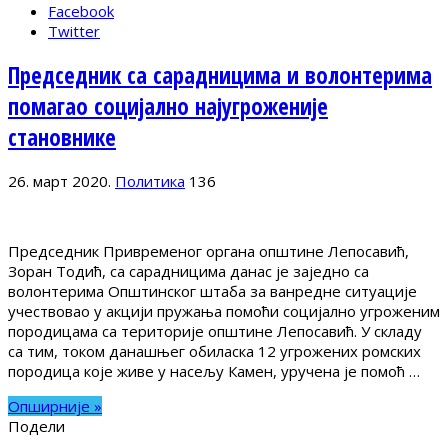
Facebook
Twitter
Председник са сарадницима и волонтерима
помагао социјално најугроженије
становнике
26. март 2020.
Политика
136
Председник Привременог органа општине Лепосавић,
Зоран Тодић, са сарадницима данас је заједно са
волонтерима Општинског штаба за ванредне ситуације
учествовао у акцији пружања помоћи социјално угроженим
породицама са територије општине Лепосавић. У складу
са тим, током данашњег обиласка 12 угрожених ромских
породица које живе у насељу Камен, уручена је помоћ …
Опширније »
Подели