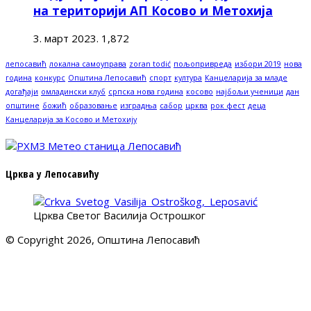
на територији АП Косово и Метохија
3. март 2023.
1,872
лепосавић
локална самоуправа
zoran todić
пољопривреда
избори 2019
нова
година
конкурс
Општина Лепосавић
спорт
култура
Канцеларија за младе
догађаји
омладински клуб
српска нова година
косово
најбољи ученици
дан
општине
божић
образовање
изградња
сабор
црква
рок фест
деца
Канцеларија за Косово и Метохију
Црква у Лепосавићу
Црква Светог Василија Острошког
© Copyright 2026, Општина Лепосавић