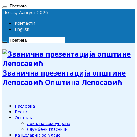
Петак, 7.август 2026
Контакти
English
Званична презентација општине
Лепосавић Општина Лепосавић
Насловна
Вести
Општина
Локална самоуправа
Службени гласници
Канцеларија за младе