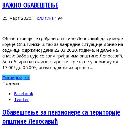
ВАЖНО ОБАВЕШТЕЊЕ
25. март 2020.
Политика
194
Обавештавају се грађани општине Лепосавић да су мере
које је Општински штаб за ванредне ситуације донео на
седници одржаној дана 22.03.2020. године, и даље на
снази: Забрањује се свим грађанима општине Лепосавић,
без обзира на године старости, кретање у периоду од
17:00 ͪ до 05:00 ͪ , осим надлежних органа …
Опширније »
Подели
Facebook
Twitter
Обавештење за пензионере са територије
општине Лепосавић