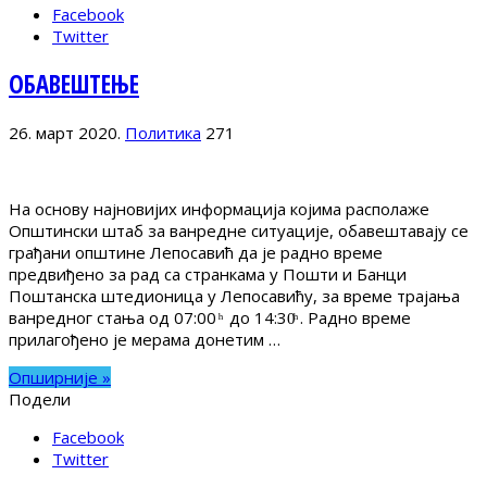
Facebook
Twitter
ОБАВЕШТЕЊЕ
26. март 2020.
Политика
271
На основу најновијих информација којима располаже
Општински штаб за ванредне ситуације, обавештавају се
грађани општине Лепосавић да је радно време
предвиђено за рад са странкама у Пошти и Банци
Поштанска штедионица у Лепосавићу, за време трајања
ванредног стања од 07:00 ͪ до 14:30ͪ . Радно време
прилагођено је мерама донетим …
Опширније »
Подели
Facebook
Twitter