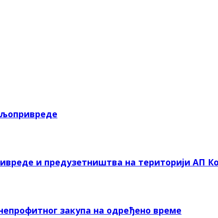
пољопривреде
ривреде и предузетништва на територији АП Ко
 непрофитног закупа на одређено време