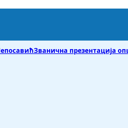
Званична презентација о