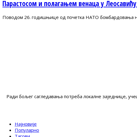
Парастосом и полагањем венаца у Леосавићу
Поводом 26. годишњице од почетка НАТО бомбардовања на 
Ради бољег сагледавања потреба локалне заједнице, учеш
Најновије
Популарно
Тагови