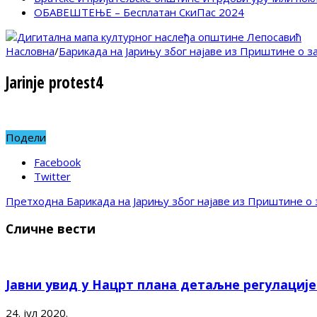
ОБАВЕШТЕЊЕ – Бесплатан СкиПас 2024
Насловна
/
Барикада на Јарињу због најаве из Приштине о 
Jarinje protest4
Подели
Facebook
Twitter
Претходна
Барикада на Јарињу због најаве из Приштине о
Сличне вести
Јавни увид у Нацрт плана детаљне регулациј
24. јул 2020.