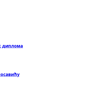
х диплома
посавићу