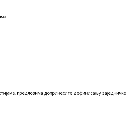
е
има …
гестијама, предлозима допринесите дефинисању заједничке