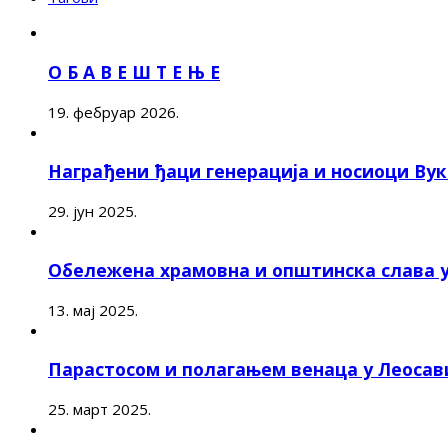
О Б А В Е Ш Т Е Њ Е
19. фебруар 2026.
Награђени ђаци генерација и носиоци Ву
29. јун 2025.
Обележена храмовна и општинска слава 
13. мај 2025.
Парастосом и полагањем венаца у Леоса
25. март 2025.