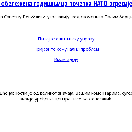
 обележена годишњица почетка НАТО агресиј
Савезну Републику Југославију, код споменика Палим борц
Питајте општинску управу
Пријавите комунални проблем
Имам идеју
ће јавности је од великог значаја. Вашим коментарима, су
визије уређења центра насеља Лепосавић.