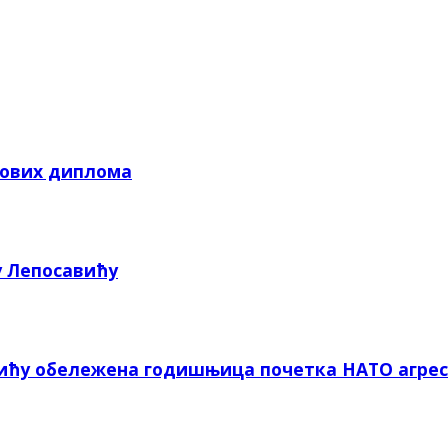
кових диплома
у Лепосавићу
вићу обележена годишњица почетка НАТО агрес