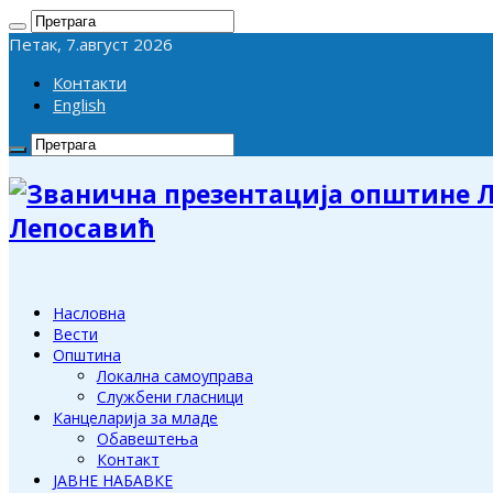
Петак, 7.август 2026
Контакти
English
Лепосавић
Насловна
Вести
Општина
Локална самоуправа
Службени гласници
Канцеларија за младе
Обавештења
Контакт
ЈАВНЕ НАБАВКЕ