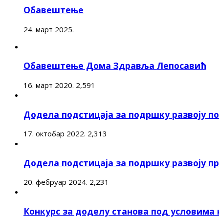
Обавештење
24. март 2025.
Обавештење Дома Здравља Лепосавић
16. март 2020.
2,591
Додела подстицаја за подршку развоју 
17. октобар 2022.
2,313
Додела подстицаја за подршку развоју п
20. фебруар 2024.
2,231
Конкурс за доделу станова под условима