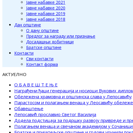
Јавне набавке 2021
Јавне набавке 2020
Јавне набавке 2019
Јавне набавке 2018
Дан општине
О дану општине
Предлог за награду или признање
Досадашњи добитници
Братске општине
Контакти
Сви контакти
Контакт форма
АКТУЕЛНО
О Б А В Е Ш Т Е Њ Е
Награђени ђаци генерација и носиоци Вукових дипло
Обележена храмовна и општинска слава у Лепосавићу
Парастосом и полагањем венаца у Леосавићу обележ
Обавештење
Лепосавић прославио Светог Василија
Додела подстицаја за подршку развоју привреде и п
Полагањем венаца и свечаном академијом у Сочаници
Братске и пријатељске општине и грдови уручили по