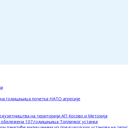
ма
ена годишњица почетка НАТО агресије
редузетништва на територији АП Косово и Метохија
 обележена 107.годишњица Топличког устанка
клон пакетиће малишанима из предшколских установа на тер