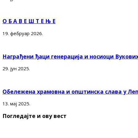
О Б А В Е Ш Т Е Њ Е
19. фебруар 2026.
Награђени ђаци генерација и носиоци Вукови
29. јун 2025.
Обележена храмовна и општинска слава у Ле
13. мај 2025.
Погледајте и ову вест