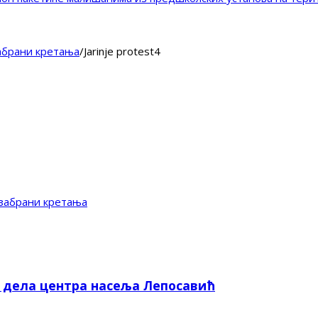
забрани кретања
/
Jarinje protest4
 забрани кретања
е дела центра насеља Лепосавић