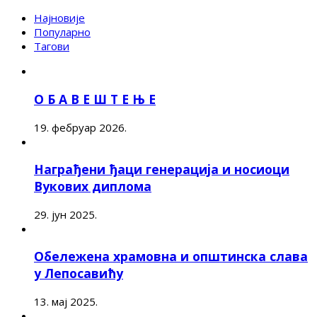
Најновије
Популарно
Тагови
О Б А В Е Ш Т Е Њ Е
19. фебруар 2026.
Награђени ђаци генерација и носиоци
Вукових диплома
29. јун 2025.
Обележена храмовна и општинска слава
у Лепосавићу
13. мај 2025.