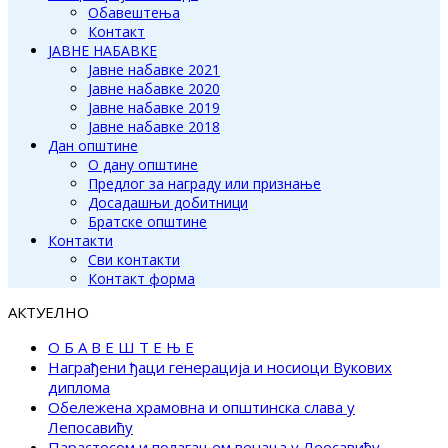
Обавештења
Контакт
ЈАВНЕ НАБАВКЕ
Јавне набавке 2021
Јавне набавке 2020
Јавне набавке 2019
Јавне набавке 2018
Дан општине
О дану општине
Предлог за награду или признање
Досадашњи добитници
Братске општине
Контакти
Сви контакти
Контакт форма
АКТУЕЛНО
О Б А В Е Ш Т Е Њ Е
Награђени ђаци генерација и носиоци Вукових
диплома
Обележена храмовна и општинска слава у
Лепосавићу
Парастосом и полагањем венаца у Леосавићу