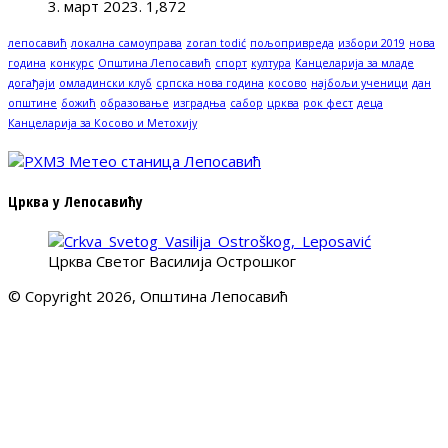
3. март 2023.
1,872
лепосавић
локална самоуправа
zoran todić
пољопривреда
избори 2019
нова
година
конкурс
Општина Лепосавић
спорт
култура
Канцеларија за младе
догађаји
омладински клуб
српска нова година
косово
најбољи ученици
дан
општине
божић
образовање
изградња
сабор
црква
рок фест
деца
Канцеларија за Косово и Метохију
Црква у Лепосавићу
Црква Светог Василија Острошког
© Copyright 2026, Општина Лепосавић