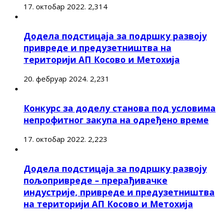
17. октобар 2022.
2,314
Додела подстицаја за подршку развоју
привреде и предузетништва на
територији АП Косово и Метохија
20. фебруар 2024.
2,231
Конкурс за доделу станова под условима
непрофитног закупа на одређено време
17. октобар 2022.
2,223
Додела подстицаја за подршку развоју
пољопривреде – прерађивачке
индустрије, привреде и предузетништва
на територији АП Косово и Метохија