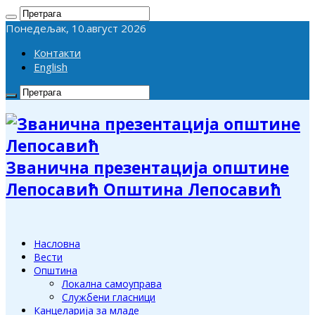
Понедељак, 10.август 2026
Контакти
English
Званична презентација општине
Лепосавић Општина Лепосавић
Насловна
Вести
Општина
Локална самоуправа
Службени гласници
Канцеларија за младе