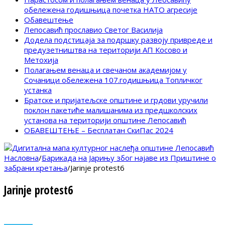
обележена годишњица почетка НАТО агресије
Обавештење
Лепосавић прославио Светог Василија
Додела подстицаја за подршку развоју привреде и
предузетништва на територији АП Косово и
Метохија
Полагањем венаца и свечаном академијом у
Сочаници обележена 107.годишњица Топличког
устанка
Братске и пријатељске општине и грдови уручили
поклон пакетиће малишанима из предшколских
установа на територији општине Лепосавић
ОБАВЕШТЕЊЕ – Бесплатан СкиПас 2024
Насловна
/
Барикада на Јарињу због најаве из Приштине о
забрани кретања
/
Jarinje protest6
Jarinje protest6