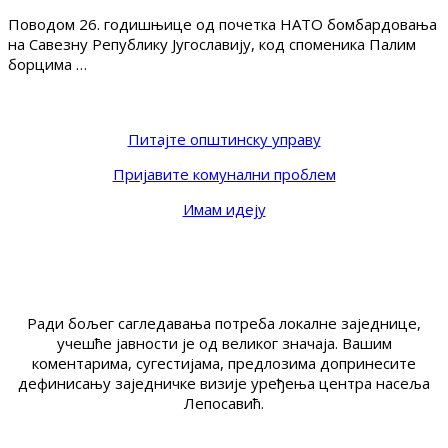
Поводом 26. годишњице од почетка НАТО бомбардовања
на Савезну Републику Југославију, код споменика Палим
борцима …
Питајте општинску управу
Пријавите комунални проблем
Имам идеју
Ради бољег сагледавања потреба локалне заједнице,
учешће јавности је од великог значаја. Вашим
коментарима, сугестијама, предлозима допринесите
дефинисању заједничке визије уређења центра насеља
Лепосавић.