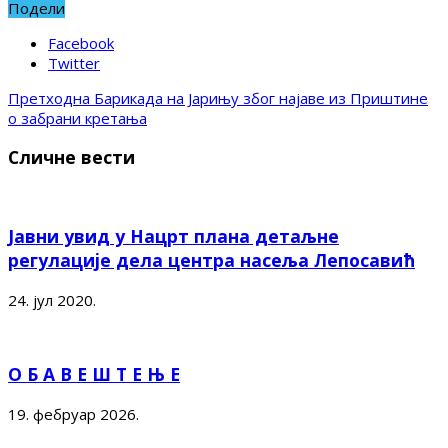
Подели
Facebook
Twitter
Претходна
Барикада на Јарињу због најаве из Приштине
о забрани кретања
Сличне вести
Јавни увид у Нацрт плана детаљне
регулације дела центра насеља Лепосавић
24. јул 2020.
О Б А В Е Ш Т Е Њ Е
19. фебруар 2026.