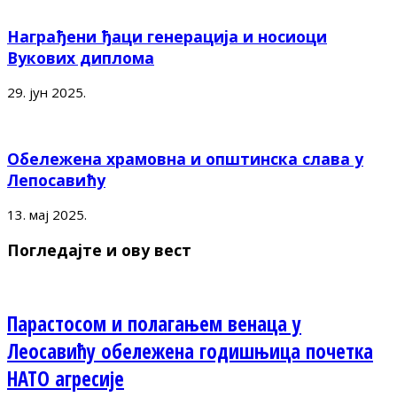
Награђени ђаци генерација и носиоци
Вукових диплома
29. јун 2025.
Обележена храмовна и општинска слава у
Лепосавићу
13. мај 2025.
Погледајте и ову вест
Парастосом и полагањем венаца у
Леосавићу обележена годишњица почетка
НАТО агресије