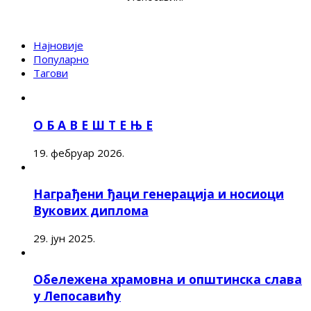
Најновије
Популарно
Тагови
О Б А В Е Ш Т Е Њ Е
19. фебруар 2026.
Награђени ђаци генерација и носиоци
Вукових диплома
29. јун 2025.
Обележена храмовна и општинска слава
у Лепосавићу