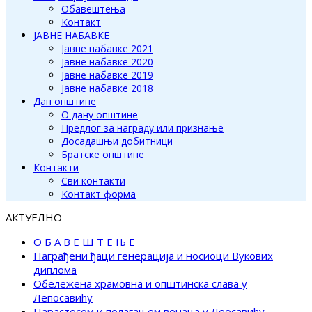
Обавештења
Контакт
ЈАВНЕ НАБАВКЕ
Јавне набавке 2021
Јавне набавке 2020
Јавне набавке 2019
Јавне набавке 2018
Дан општине
О дану општине
Предлог за награду или признање
Досадашњи добитници
Братске општине
Контакти
Сви контакти
Контакт форма
АКТУЕЛНО
О Б А В Е Ш Т Е Њ Е
Награђени ђаци генерација и носиоци Вукових
диплома
Обележена храмовна и општинска слава у
Лепосавићу
Парастосом и полагањем венаца у Леосавићу