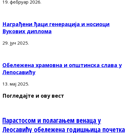
19. фебруар 2026.
Награђени ђаци генерација и носиоци
Вукових диплома
29. јун 2025.
Обележена храмовна и општинска слава у
Лепосавићу
13. мај 2025.
Погледајте и ову вест
Парастосом и полагањем венаца у
Леосавићу обележена годишњица почетка