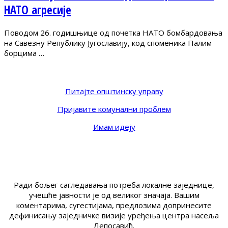
НАТО агресије
Поводом 26. годишњице од почетка НАТО бомбардовања
на Савезну Републику Југославију, код споменика Палим
борцима …
Питајте општинску управу
Пријавите комунални проблем
Имам идеју
Ради бољег сагледавања потреба локалне заједнице,
учешће јавности је од великог значаја. Вашим
коментарима, сугестијама, предлозима допринесите
дефинисању заједничке визије уређења центра насеља
Лепосавић.