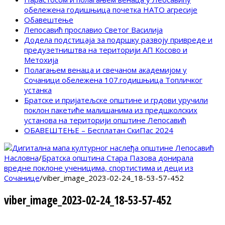
обележена годишњица почетка НАТО агресије
Обавештење
Лепосавић прославио Светог Василија
Додела подстицаја за подршку развоју привреде и
предузетништва на територији АП Косово и
Метохија
Полагањем венаца и свечаном академијом у
Сочаници обележена 107.годишњица Топличког
устанка
Братске и пријатељске општине и грдови уручили
поклон пакетиће малишанима из предшколских
установа на територији општине Лепосавић
ОБАВЕШТЕЊЕ – Бесплатан СкиПас 2024
Насловна
/
Братска општина Стара Пазова донирала
вредне поклоне ученицима, спортистима и деци из
Сочанице
/
viber_image_2023-02-24_18-53-57-452
viber_image_2023-02-24_18-53-57-452