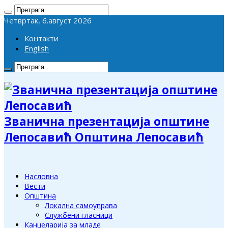
Четвртак, 6.август 2026
Контакти
English
Званична презентација општине
Лепосавић Општина Лепосавић
Насловна
Вести
Општина
Локална самоуправа
Службени гласници
Канцеларија за младе