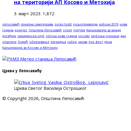
на територији АП Косово и Метохија
3. март 2023.
1,872
лепосавић
локална самоуправа
zoran todić
пољопривреда
избори 2019
нова
година
конкурс
Општина Лепосавић
спорт
култура
Канцеларија за младе
догађаји
омладински клуб
српска нова година
косово
најбољи ученици
дан
општине
божић
образовање
изградња
сабор
црква
рок фест
деца
Канцеларија за Косово и Метохију
Црква у Лепосавићу
Црква Светог Василија Острошког
© Copyright 2026, Општина Лепосавић