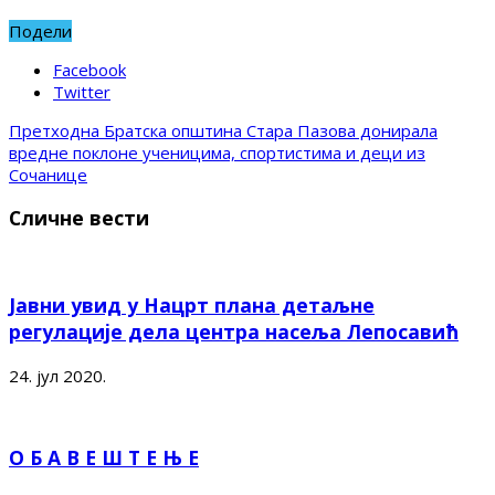
Подели
Facebook
Twitter
Претходна
Братска општина Стара Пазова донирала
вредне поклоне ученицима, спортистима и деци из
Сочанице
Сличне вести
Јавни увид у Нацрт плана детаљне
регулације дела центра насеља Лепосавић
24. јул 2020.
О Б А В Е Ш Т Е Њ Е