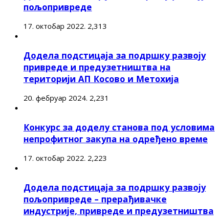
пољопривреде
17. октобар 2022.
2,313
Додела подстицаја за подршку развоју
привреде и предузетништва на
територији АП Косово и Метохија
20. фебруар 2024.
2,231
Конкурс за доделу станова под условима
непрофитног закупа на одређено време
17. октобар 2022.
2,223
Додела подстицаја за подршку развоју
пољопривреде – прерађивачке
индустрије, привреде и предузетништва