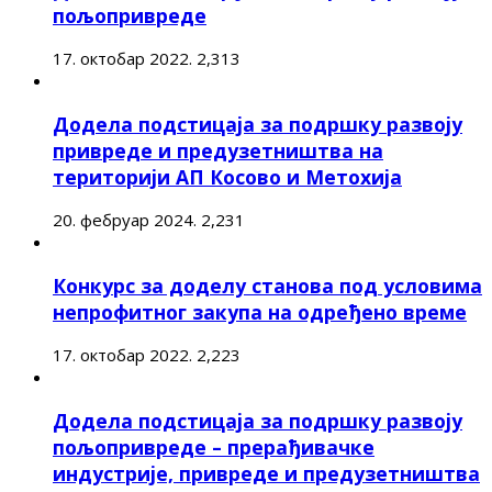
пољопривреде
17. октобар 2022.
2,313
Додела подстицаја за подршку развоју
привреде и предузетништва на
територији АП Косово и Метохија
20. фебруар 2024.
2,231
Конкурс за доделу станова под условима
непрофитног закупа на одређено време
17. октобар 2022.
2,223
Додела подстицаја за подршку развоју
пољопривреде – прерађивачке
индустрије, привреде и предузетништва