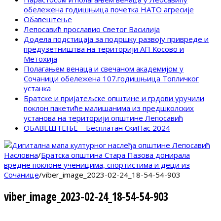
обележена годишњица почетка НАТО агресије
Обавештење
Лепосавић прославио Светог Василија
Додела подстицаја за подршку развоју привреде и
предузетништва на територији АП Косово и
Метохија
Полагањем венаца и свечаном академијом у
Сочаници обележена 107.годишњица Топличког
устанка
Братске и пријатељске општине и грдови уручили
поклон пакетиће малишанима из предшколских
установа на територији општине Лепосавић
ОБАВЕШТЕЊЕ – Бесплатан СкиПас 2024
Насловна
/
Братска општина Стара Пазова донирала
вредне поклоне ученицима, спортистима и деци из
Сочанице
/
viber_image_2023-02-24_18-54-54-903
viber_image_2023-02-24_18-54-54-903