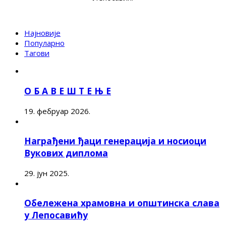
Најновије
Популарно
Тагови
О Б А В Е Ш Т Е Њ Е
19. фебруар 2026.
Награђени ђаци генерација и носиоци
Вукових диплома
29. јун 2025.
Обележена храмовна и општинска слава
у Лепосавићу