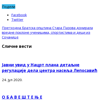
Подели
Facebook
Twitter
Претходна
Братска општина Стара Пазова донирала
вредне поклоне ученицима, спортистима и деци из
Сочанице
Сличне вести
Јавни увид у Нацрт плана детаљне
регулације дела центра насеља Лепосавић
24. јул 2020.
О Б А В Е Ш Т Е Њ Е