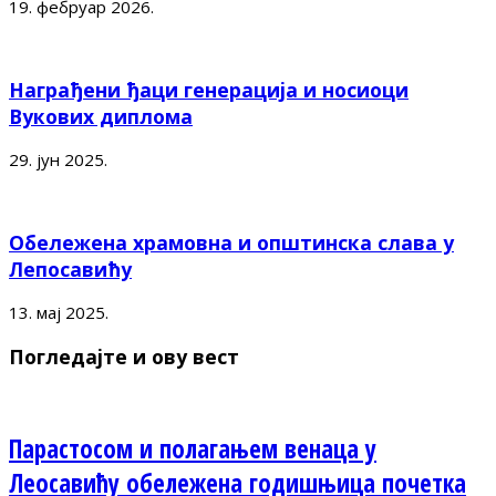
19. фебруар 2026.
Награђени ђаци генерација и носиоци
Вукових диплома
29. јун 2025.
Обележена храмовна и општинска слава у
Лепосавићу
13. мај 2025.
Погледајте и ову вест
Парастосом и полагањем венаца у
Леосавићу обележена годишњица почетка