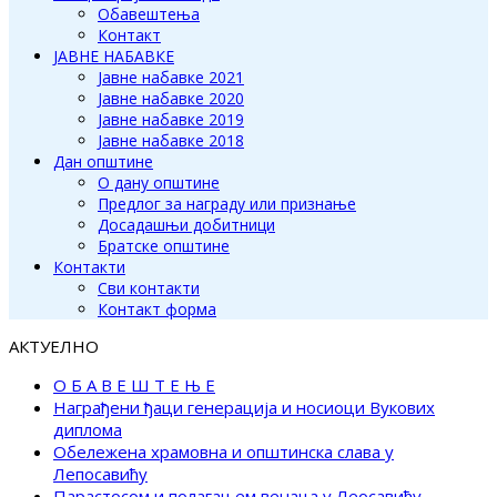
Обавештења
Контакт
ЈАВНЕ НАБАВКЕ
Јавне набавке 2021
Јавне набавке 2020
Јавне набавке 2019
Јавне набавке 2018
Дан општине
О дану општине
Предлог за награду или признање
Досадашњи добитници
Братске општине
Контакти
Сви контакти
Контакт форма
АКТУЕЛНО
О Б А В Е Ш Т Е Њ Е
Награђени ђаци генерација и носиоци Вукових
диплома
Обележена храмовна и општинска слава у
Лепосавићу
Парастосом и полагањем венаца у Леосавићу