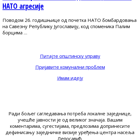
НАТО агресије
Поводом 26. годишњице од почетка НАТО бомбардовања
на Савезну Републику Југославију, код споменика Палим
борцима …
Питајте општинску управу
Пријавите комунални проблем
Имам идеју
Ради бољег сагледавања потреба локалне заједнице,
учешће јавности је од великог значаја. Вашим
коментарима, сугестијама, предлозима допринесите
дефинисању заједничке визије уређења центра насеља
Лепосавић.