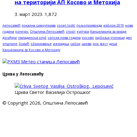
на територији АП Косово и Метохија
3. март 2023.
1,872
лепосавић
локална самоуправа
zoran todić
пољопривреда
избори 2019
нова
година
конкурс
Општина Лепосавић
спорт
култура
Канцеларија за младе
догађаји
омладински клуб
српска нова година
косово
најбољи ученици
дан
општине
божић
образовање
изградња
сабор
црква
рок фест
деца
Канцеларија за Косово и Метохију
Црква у Лепосавићу
Црква Светог Василија Острошког
© Copyright 2026, Општина Лепосавић