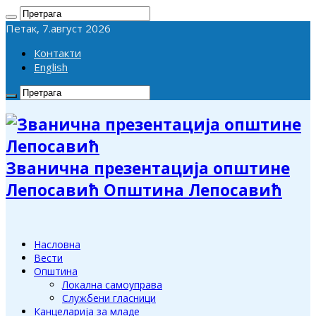
Петак, 7.август 2026
Контакти
English
Званична презентација општине
Лепосавић Општина Лепосавић
Насловна
Вести
Општина
Локална самоуправа
Службени гласници
Канцеларија за младе