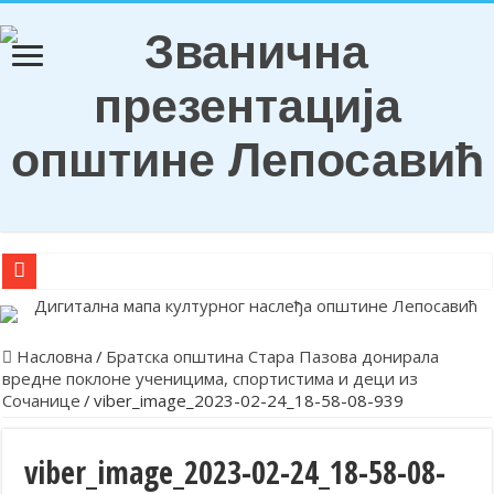
О Б А В Е Ш Т Е Њ Е
Награђени ђаци генерација и носиоци Вукових диплома
Насловна
/
Братска општина Стара Пазова донирала
вредне поклоне ученицима, спортистима и деци из
Обележена храмовна и општинска слава у Лепосавићу
Сочанице
/
viber_image_2023-02-24_18-58-08-939
Парастосом и полагањем венаца у Леосавићу обележена годишњи
Обавештење
viber_image_2023-02-24_18-58-08-
Лепосавић прославио Светог Василија