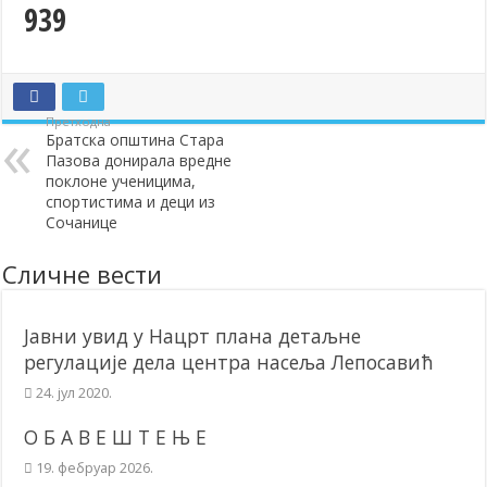
939
Додела подстицаја за подршку развоју привреде и предузетништв
Полагањем венаца и свечаном академијом у Сочаници обележена
Братске и пријатељске општине и грдови уручили поклон пакети
Претходна
ОБАВЕШТЕЊЕ – Бесплатан СкиПас 2024
Братска општина Стара
Пазова донирала вредне
поклоне ученицима,
спортистима и деци из
Сочанице
Сличне вести
Јавни увид у Нацрт плана детаљне
регулације дела центра насеља Лепосавић
24. јул 2020.
О Б А В Е Ш Т Е Њ Е
19. фебруар 2026.