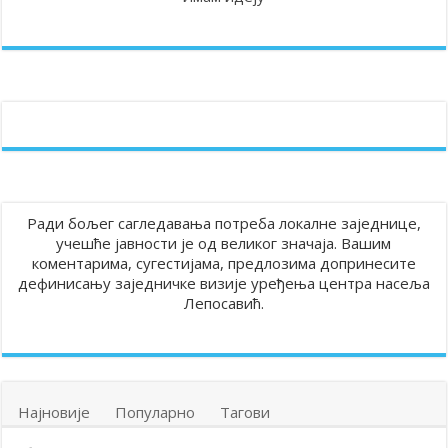
Ради бољег сагледавања потреба локалне заједнице,
учешће јавности је од великог значаја. Вашим
коментарима, сугестијама, предлозима допринесите
дефинисању заједничке визије уређења центра насеља
Лепосавић.
Најновије
Популарно
Тагови