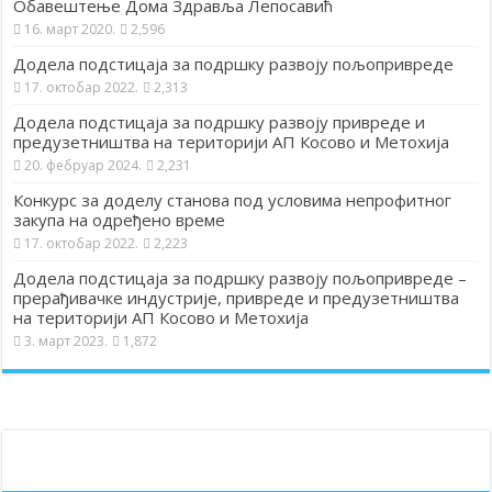
Обавештење Дома Здравља Лепосавић
16. март 2020.
2,596
Додела подстицаја за подршку развоју пољопривреде
17. октобар 2022.
2,313
Додела подстицаја за подршку развоју привреде и
предузетништва на територији АП Косово и Метохија
20. фебруар 2024.
2,231
Конкурс за доделу станова под условима непрофитног
закупа на одређено време
17. октобар 2022.
2,223
Додела подстицаја за подршку развоју пољопривреде –
прерађивачке индустрије, привреде и предузетништва
на територији АП Косово и Метохија
3. март 2023.
1,872