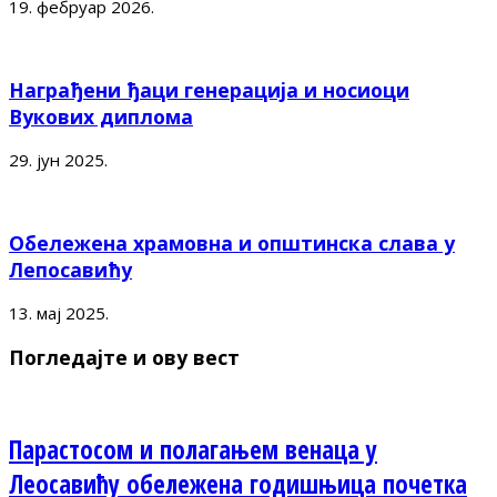
19. фебруар 2026.
Награђени ђаци генерација и носиоци
Вукових диплома
29. јун 2025.
Обележена храмовна и општинска слава у
Лепосавићу
13. мај 2025.
Погледајте и ову вест
Парастосом и полагањем венаца у
Леосавићу обележена годишњица почетка