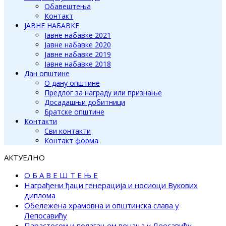
Обавештења
Контакт
ЈАВНЕ НАБАВКЕ
Јавне набавке 2021
Јавне набавке 2020
Јавне набавке 2019
Јавне набавке 2018
Дан општине
О дану општине
Предлог за награду или признање
Досадашњи добитници
Братске општине
Контакти
Сви контакти
Контакт форма
АКТУЕЛНО
О Б А В Е Ш Т Е Њ Е
Награђени ђаци генерација и носиоци Вукових
диплома
Обележена храмовна и општинска слава у
Лепосавићу
Парастосом и полагањем венаца у Леосавићу