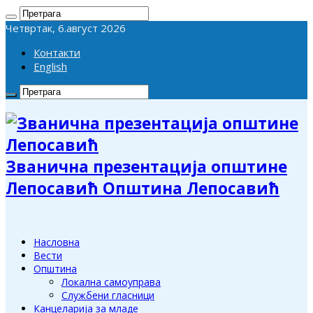
Четвртак, 6.август 2026
Контакти
English
Званична презентација општине
Лепосавић Општина Лепосавић
Насловна
Вести
Општина
Локална самоуправа
Службени гласници
Канцеларија за младе