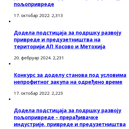
пољопривреде
17. октобар 2022.
2,313
Додела подстицаја за подршку развоју
привреде и предузетништва на
територији АП Косово и Метохија
20. фебруар 2024.
2,231
Конкурс за доделу станова под условима
непрофитног закупа на одређено време
17. октобар 2022.
2,223
Додела подстицаја за подршку развоју
пољопривреде – прерађивачке
индустрије, привреде и предузетништва