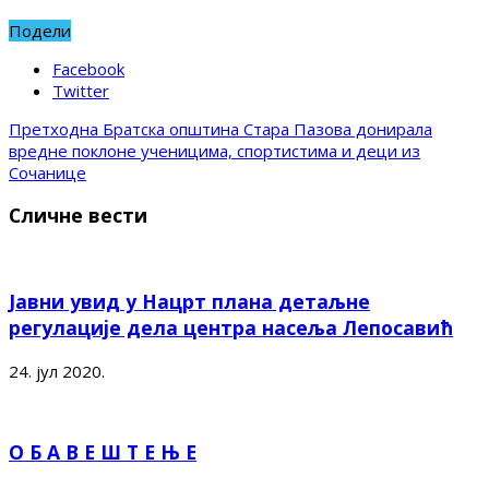
Подели
Facebook
Twitter
Претходна
Братска општина Стара Пазова донирала
вредне поклоне ученицима, спортистима и деци из
Сочанице
Сличне вести
Јавни увид у Нацрт плана детаљне
регулације дела центра насеља Лепосавић
24. јул 2020.
О Б А В Е Ш Т Е Њ Е