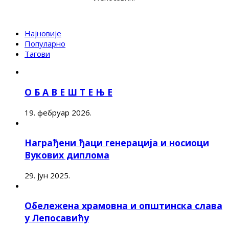
Најновије
Популарно
Тагови
О Б А В Е Ш Т Е Њ Е
19. фебруар 2026.
Награђени ђаци генерација и носиоци
Вукових диплома
29. јун 2025.
Обележена храмовна и општинска слава
у Лепосавићу