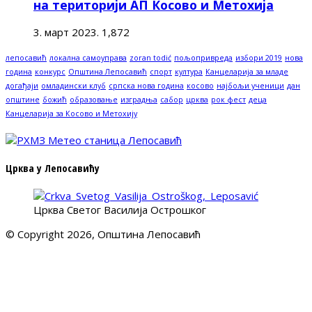
на територији АП Косово и Метохија
3. март 2023.
1,872
лепосавић
локална самоуправа
zoran todić
пољопривреда
избори 2019
нова
година
конкурс
Општина Лепосавић
спорт
култура
Канцеларија за младе
догађаји
омладински клуб
српска нова година
косово
најбољи ученици
дан
општине
божић
образовање
изградња
сабор
црква
рок фест
деца
Канцеларија за Косово и Метохију
Црква у Лепосавићу
Црква Светог Василија Острошког
© Copyright 2026, Општина Лепосавић