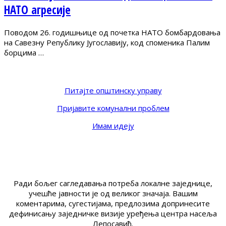
НАТО агресије
Поводом 26. годишњице од почетка НАТО бомбардовања
на Савезну Републику Југославију, код споменика Палим
борцима …
Питајте општинску управу
Пријавите комунални проблем
Имам идеју
Ради бољег сагледавања потреба локалне заједнице,
учешће јавности је од великог значаја. Вашим
коментарима, сугестијама, предлозима допринесите
дефинисању заједничке визије уређења центра насеља
Лепосавић.