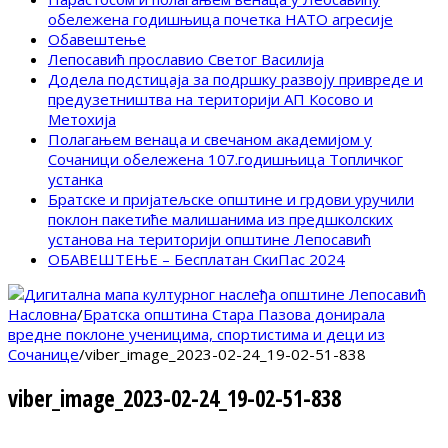
обележена годишњица почетка НАТО агресије
Обавештење
Лепосавић прославио Светог Василија
Додела подстицаја за подршку развоју привреде и
предузетништва на територији АП Косово и
Метохија
Полагањем венаца и свечаном академијом у
Сочаници обележена 107.годишњица Топличког
устанка
Братске и пријатељске општине и грдови уручили
поклон пакетиће малишанима из предшколских
установа на територији општине Лепосавић
ОБАВЕШТЕЊЕ – Бесплатан СкиПас 2024
Насловна
/
Братска општина Стара Пазова донирала
вредне поклоне ученицима, спортистима и деци из
Сочанице
/
viber_image_2023-02-24_19-02-51-838
viber_image_2023-02-24_19-02-51-838