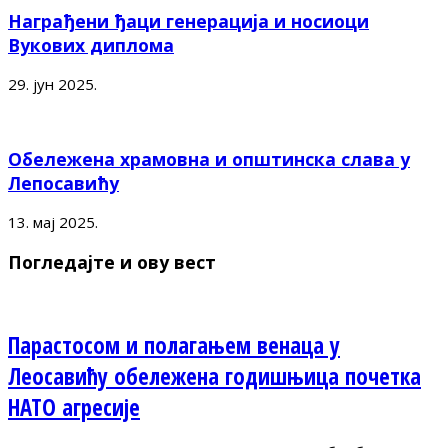
Награђени ђаци генерација и носиоци
Вукових диплома
29. јун 2025.
Обележена храмовна и општинска слава у
Лепосавићу
13. мај 2025.
Погледајте и ову вест
Парастосом и полагањем венаца у
Леосавићу обележена годишњица почетка
НАТО агресије