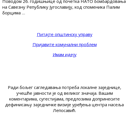
Поводом 26. годишњице од почетка НАТО бомбардовања
на Савезну Републику Југославију, код споменика Палим
борцима …
Питајте општинску управу
Пријавите комунални проблем
Имам идеју
Ради бољег сагледавања потреба локалне заједнице,
учешће јавности је од великог значаја. Вашим
коментарима, сугестијама, предлозима допринесите
дефинисању заједничке визије уређења центра насеља
Лепосавић.