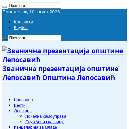
Понедељак, 10.август 2026
Контакти
English
Званична презентација општине
Лепосавић Општина Лепосавић
Насловна
Вести
Општина
Локална самоуправа
Службени гласници
Канцеларија за младе