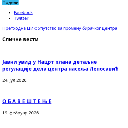
Подели
Facebook
Twitter
Претходна
ЦИК: Упутство за промену бирачког центра
Сличне вести
Јавни увид у Нацрт плана детаљне
регулације дела центра насеља Лепосавић
24. јул 2020.
О Б А В Е Ш Т Е Њ Е
19. фебруар 2026.