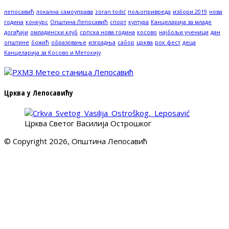
лепосавић
локална самоуправа
zoran todić
пољопривреда
избори 2019
нова
година
конкурс
Општина Лепосавић
спорт
култура
Канцеларија за младе
догађаји
омладински клуб
српска нова година
косово
најбољи ученици
дан
општине
божић
образовање
изградња
сабор
црква
рок фест
деца
Канцеларија за Косово и Метохију
Црква у Лепосавићу
Црква Светог Василија Острошког
© Copyright 2026, Општина Лепосавић