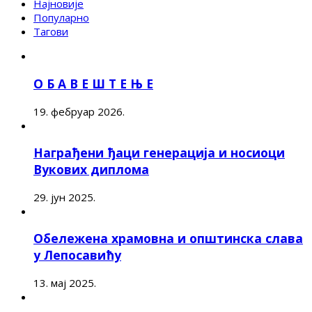
Најновије
Популарно
Тагови
О Б А В Е Ш Т Е Њ Е
19. фебруар 2026.
Награђени ђаци генерација и носиоци
Вукових диплома
29. јун 2025.
Обележена храмовна и општинска слава
у Лепосавићу
13. мај 2025.