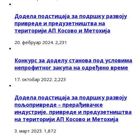
Додела подстицаја за подршку развоју
привреде и предузетништва на
територији АП Косово и Метохија
20. фебруар 2024.
2,231
Конкурс за доделу станова под условима
непрофитног закупа на одређено време
17. октобар 2022.
2,223
Додела подстицаја за подршку развоју
пољопривреде – прерађивачке
индустрије, привреде и предузетништва
на територији АП Косово и Метохија
3. март 2023.
1,872