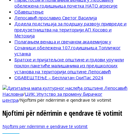
обележена годишњица почетка НАТО агресије
Обавештење
Лепосавић прославио Светог Василија
Додела подстицаја за подршку развоју привреде и
предузетништва на територији АП Косово и
Метохија
Полагањем венаца и свечаном академијом у
Сочаници обележена 107.годишњица Топличког
устанка
Братске и пријатељске општине и грдови уручили
поклон пакетиће малишанима из предшколских
установа на територији општине Лепосавић
ОБАВЕШТЕЊЕ – Бесплатан СкиПас 2024
Насловна
/
ЦИК: Упутство за промену бирачког
центра
/
Njoftimi për ndërrimin e qendrave të votimit
Njoftimi për ndërrimin e qendrave të votimit
Njoftimi për ndërrimin e qendrave të votimit