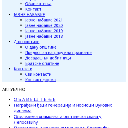
Обавештења
Контакт
ЈАВНЕ НАБАВКЕ
Јавне набавке 2021
Јавне набавке 2020
Јавне набавке 2019
Јавне набавке 2018
Дан општине
О дану општине
Предлог за награду или признање
Досадашњи добитници
Братске општине
Контакти
Сви контакти
Контакт форма
АКТУЕЛНО
О Б А В Е Ш Т Е Њ Е
Награђени ђаци генерација и носиоци Вукових
диплома
Обележена храмовна и општинска слава у
Лепосавићу
Парастосом и полагањем венаца у Леосавићу