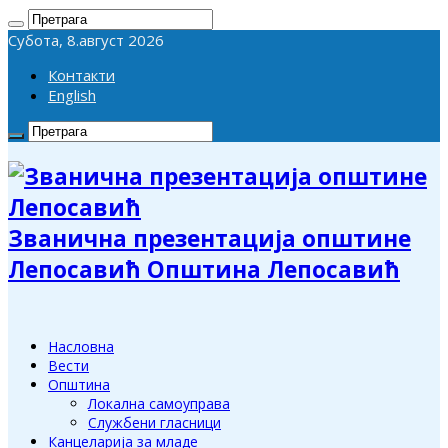
Субота, 8.август 2026
Контакти
English
Званична презентација општине
Лепосавић Општина Лепосавић
Насловна
Вести
Општина
Локална самоуправа
Службени гласници
Канцеларија за младе