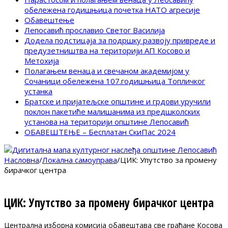
обележена годишњица почетка НАТО агресије
Обавештење
Лепосавић прославио Светог Василија
Додела подстицаја за подршку развоју привреде и
предузетништва на територији АП Косово и
Метохија
Полагањем венаца и свечаном академијом у
Сочаници обележена 107.годишњица Топличког
устанка
Братске и пријатељске општине и грдови уручили
поклон пакетиће малишанима из предшколских
установа на територији општине Лепосавић
ОБАВЕШТЕЊЕ – Бесплатан СкиПас 2024
Насловна
/
Локална самоуправа
/
ЦИК: Упутство за промену
бирачког центра
ЦИК: Упутство за промену бирачког центра
Централна изборна комисија обавештава све грађане Косова