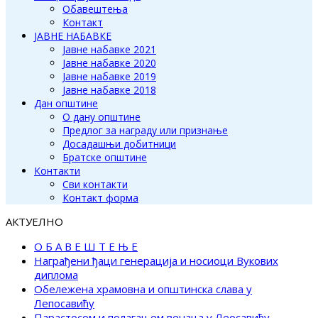
Обавештења
Контакт
ЈАВНЕ НАБАВКЕ
Јавне набавке 2021
Јавне набавке 2020
Јавне набавке 2019
Јавне набавке 2018
Дан општине
О дану општине
Предлог за награду или признање
Досадашњи добитници
Братске општине
Контакти
Сви контакти
Контакт форма
АКТУЕЛНО
О Б А В Е Ш Т Е Њ Е
Награђени ђаци генерација и носиоци Вукових
диплома
Обележена храмовна и општинска слава у
Лепосавићу
Парастосом и полагањем венаца у Леосавићу