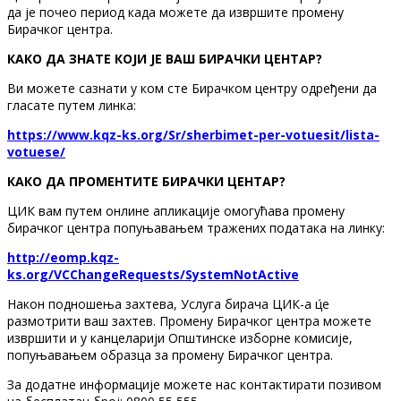
да је почео период када можете да извршите промену
Бирачког центра.
КАКО ДА ЗНАТЕ КОЈИ ЈЕ ВАШ БИРАЧКИ ЦЕНТАР?
Ви можете сазнати у ком сте Бирачком центру одређени да
гласате путем линка:
https://www.kqz-ks.org/Sr/sherbimet-per-votuesit/lista-
votuese/
КАКО ДА ПРОМЕНТИТЕ БИРАЧКИ ЦЕНТАР?
ЦИК вам путем онлине апликације омогућава промену
бирачког центра попуњавањем тражених података на линку:
http://eomp.kqz-
ks.org/VCChangeRequests/SystemNotActive
Након подношења захтева, Услуга бирача ЦИК-а ц́е
размотрити ваш захтев. Промену Бирачког центра можете
извршити и у канцеларији Општинске изборне комисије,
попуњавањем образца за промену Бирачког центра.
За додатне информације можете нас контактирати позивом