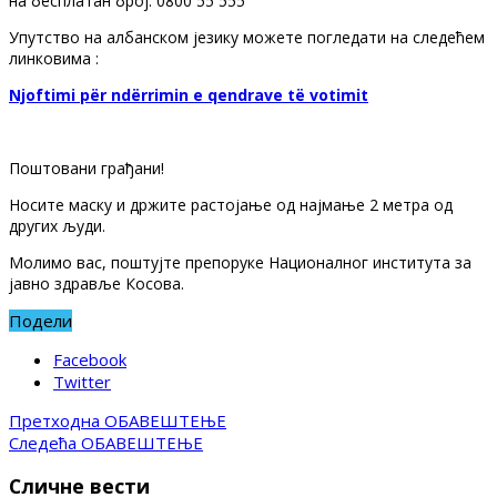
на бесплатан број: 0800 55 555
Упутство на албанском језику можете погледати на следећем
линковима :
Njoftimi për ndërrimin e qendrave të votimit
Поштовани грађани!
Носите маску и држите растојање од најмање 2 метра од
других људи.
Молимо вас, поштујте препоруке Националног института за
јавно здравље Косова.
Подели
Facebook
Twitter
Претходна
ОБАВЕШТЕЊЕ
Следећа
ОБАВЕШТЕЊЕ
Сличне вести