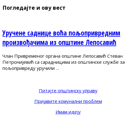
Погледајте и ову вест
Уручене саднице воћа пољопривредним
произвођачима из општине Лепосавић
Члан Привременог органа општине Лепосавић Стеван
Петронијевић са сарадницима из општинске службе за
пољопривреду уручили …
Питајте општинску управу
Пријавите комунални проблем
Имам идеју