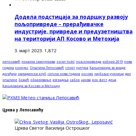
Додела подстицаја за подршку развоју
пољопривреде – прерађивачке
индустрије, привреде и предузетништва
на територији АП Косово и Метохија
3. март 2023.
1,872
лепосавић
локална самоуправа
zoran todić
пољопривреда
избори 2019
нова
година
конкурс
Општина Лепосавић
спорт
култура
Канцеларија за младе
догађаји
омладински клуб
српска нова година
косово
најбољи ученици
дан
општине
божић
образовање
изградња
сабор
црква
рок фест
деца
Канцеларија за Косово и Метохију
Црква у Лепосавићу
Црква Светог Василија Острошког