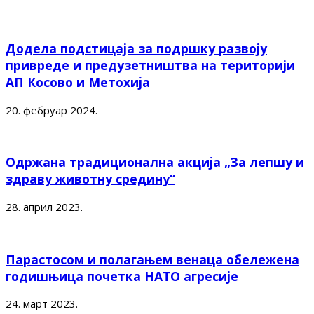
Додела подстицаја за подршку развоју
привреде и предузетништва на територији
АП Косово и Метохија
20. фебруар 2024.
Одржана традиционална акција „За лепшу и
здраву животну средину“
28. април 2023.
Парастосом и полагањем венаца обележена
годишњица почетка НАТО агресије
24. март 2023.