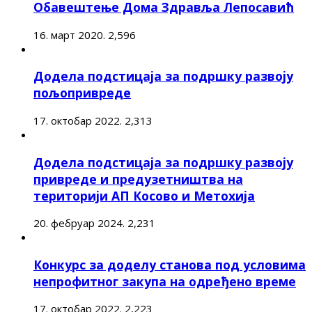
Обавештење Дома Здравља Лепосавић
16. март 2020.
2,596
Додела подстицаја за подршку развоју
пољопривреде
17. октобар 2022.
2,313
Додела подстицаја за подршку развоју
привреде и предузетништва на
територији АП Косово и Метохија
20. фебруар 2024.
2,231
Конкурс за доделу станова под условима
непрофитног закупа на одређено време
17. октобар 2022.
2,223