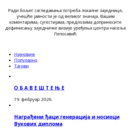
Ради бољег сагледавања потреба локалне заједнице,
учешће јавности је од великог значаја. Вашим
коментарима, сугестијама, предлозима допринесите
дефинисању заједничке визије уређења центра насеља
Лепосавић.
Најновије
Популарно
Тагови
О Б А В Е Ш Т Е Њ Е
19. фебруар 2026.
Награђени ђаци генерација и носиоци
Вукових диплома