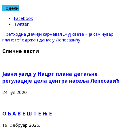
Подели
Facebook
Twitter
Претходна
Дечији карневал „Чуј свете – ја сам чувар
планете“ одржан данас у Лепосавићу
Сличне вести
Јавни увид у Нацрт плана детаљне
регулације дела центра насеља Лепосавић
24. јул 2020.
О Б А В Е Ш Т Е Њ Е
19. фебруар 2026.