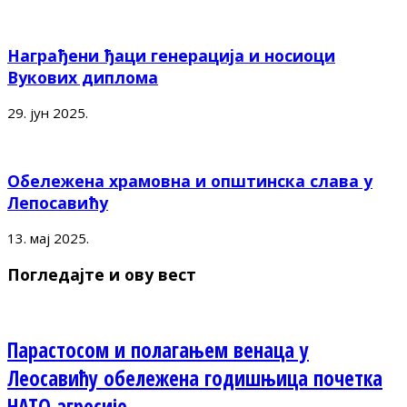
Награђени ђаци генерација и носиоци
Вукових диплома
29. јун 2025.
Обележена храмовна и општинска слава у
Лепосавићу
13. мај 2025.
Погледајте и ову вест
Парастосом и полагањем венаца у
Леосавићу обележена годишњица почетка
НАТО агресије