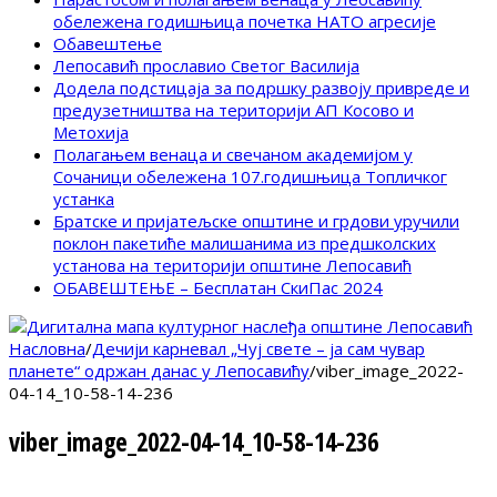
обележена годишњица почетка НАТО агресије
Обавештење
Лепосавић прославио Светог Василија
Додела подстицаја за подршку развоју привреде и
предузетништва на територији АП Косово и
Метохија
Полагањем венаца и свечаном академијом у
Сочаници обележена 107.годишњица Топличког
устанка
Братске и пријатељске општине и грдови уручили
поклон пакетиће малишанима из предшколских
установа на територији општине Лепосавић
ОБАВЕШТЕЊЕ – Бесплатан СкиПас 2024
Насловна
/
Дечији карневал „Чуј свете – ја сам чувар
планете“ одржан данас у Лепосавићу
/
viber_image_2022-
04-14_10-58-14-236
viber_image_2022-04-14_10-58-14-236