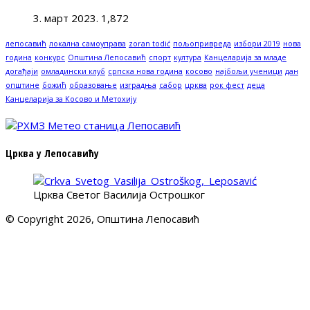
3. март 2023.
1,872
лепосавић
локална самоуправа
zoran todić
пољопривреда
избори 2019
нова
година
конкурс
Општина Лепосавић
спорт
култура
Канцеларија за младе
догађаји
омладински клуб
српска нова година
косово
најбољи ученици
дан
општине
божић
образовање
изградња
сабор
црква
рок фест
деца
Канцеларија за Косово и Метохију
Црква у Лепосавићу
Црква Светог Василија Острошког
© Copyright 2026, Општина Лепосавић