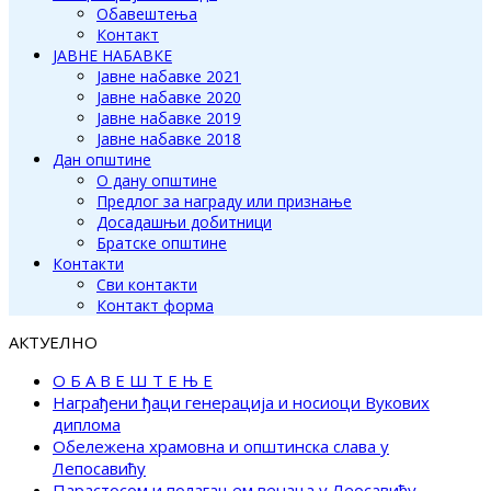
Обавештења
Контакт
ЈАВНЕ НАБАВКЕ
Јавне набавке 2021
Јавне набавке 2020
Јавне набавке 2019
Јавне набавке 2018
Дан општине
О дану општине
Предлог за награду или признање
Досадашњи добитници
Братске општине
Контакти
Сви контакти
Контакт форма
АКТУЕЛНО
О Б А В Е Ш Т Е Њ Е
Награђени ђаци генерација и носиоци Вукових
диплома
Обележена храмовна и општинска слава у
Лепосавићу
Парастосом и полагањем венаца у Леосавићу