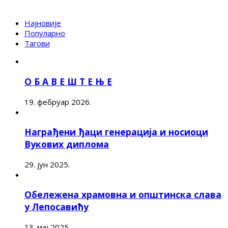
Најновије
Популарно
Тагови
О Б А В Е Ш Т Е Њ Е
19. фебруар 2026.
Награђени ђаци генерација и носиоци
Вукових диплома
29. јун 2025.
Обележена храмовна и општинска слава
у Лепосавићу
13. мај 2025.