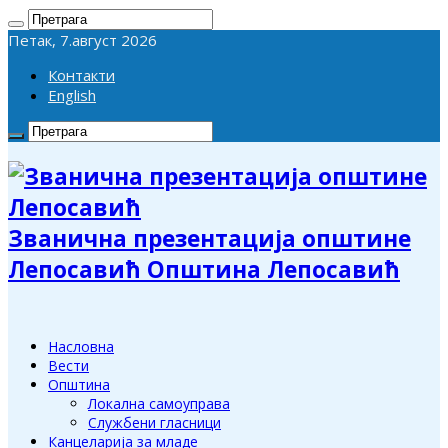
Петак, 7.август 2026
Контакти
English
Званична презентација општине
Лепосавић Општина Лепосавић
Насловна
Вести
Општина
Локална самоуправа
Службени гласници
Канцеларија за младе