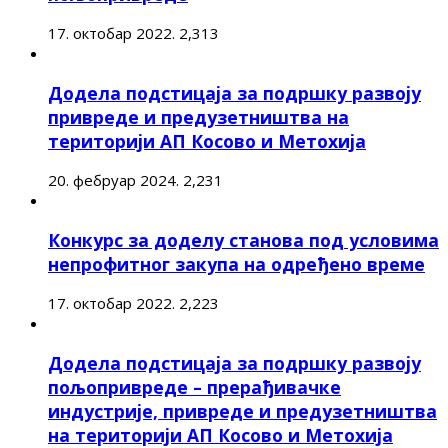
17. октобар 2022.
2,313
Додела подстицаја за подршку развоју
привреде и предузетништва на
територији АП Косово и Метохија
20. фебруар 2024.
2,231
Конкурс за доделу станова под условима
непрофитног закупа на одређено време
17. октобар 2022.
2,223
Додела подстицаја за подршку развоју
пољопривреде – прерађивачке
индустрије, привреде и предузетништва
на територији АП Косово и Метохија