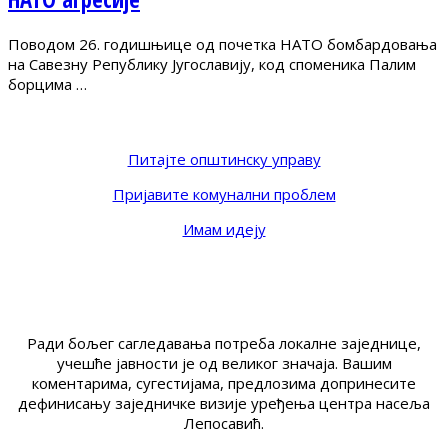
Поводом 26. годишњице од почетка НАТО бомбардовања
на Савезну Републику Југославију, код споменика Палим
борцима …
Питајте општинску управу
Пријавите комунални проблем
Имам идеју
Ради бољег сагледавања потреба локалне заједнице,
учешће јавности је од великог значаја. Вашим
коментарима, сугестијама, предлозима допринесите
дефинисању заједничке визије уређења центра насеља
Лепосавић.