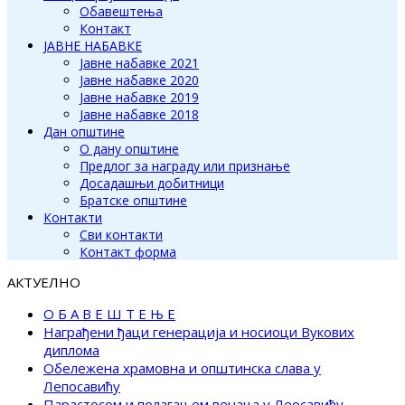
Обавештења
Контакт
ЈАВНЕ НАБАВКЕ
Јавне набавке 2021
Јавне набавке 2020
Јавне набавке 2019
Јавне набавке 2018
Дан општине
О дану општине
Предлог за награду или признање
Досадашњи добитници
Братске општине
Контакти
Сви контакти
Контакт форма
АКТУЕЛНО
О Б А В Е Ш Т Е Њ Е
Награђени ђаци генерација и носиоци Вукових
диплома
Обележена храмовна и општинска слава у
Лепосавићу
Парастосом и полагањем венаца у Леосавићу