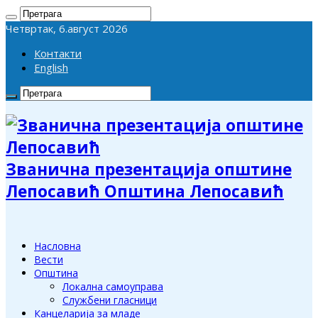
Четвртак, 6.август 2026
Контакти
English
Званична презентација општине
Лепосавић Општина Лепосавић
Насловна
Вести
Општина
Локална самоуправа
Службени гласници
Канцеларија за младе