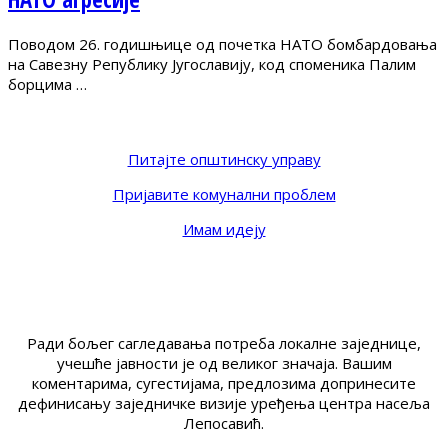
Поводом 26. годишњице од почетка НАТО бомбардовања
на Савезну Републику Југославију, код споменика Палим
борцима …
Питајте општинску управу
Пријавите комунални проблем
Имам идеју
Ради бољег сагледавања потреба локалне заједнице,
учешће јавности је од великог значаја. Вашим
коментарима, сугестијама, предлозима допринесите
дефинисању заједничке визије уређења центра насеља
Лепосавић.