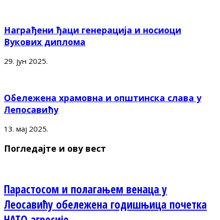
Награђени ђаци генерација и носиоци
Вукових диплома
29. јун 2025.
Обележена храмовна и општинска слава у
Лепосавићу
13. мај 2025.
Погледајте и ову вест
Парастосом и полагањем венаца у
Леосавићу обележена годишњица почетка
НАТО агресије