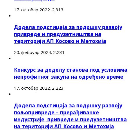
17. октобар 2022.
2,313
Додела подстицаја за подршку развоју
привреде и предузетништва на
територији АП Косово и Метохија
20. фебруар 2024.
2,231
Конкурс за доделу станова под условима
непрофитног закупа на одређено време
17. октобар 2022.
2,223
Додела подстицаја за подршку развоју
пољопривреде – прерађивачке
индустрије, привреде и предузетништва
на територији АП Косово и Метохија