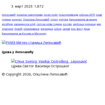
3. март 2023.
1,872
лепосавић
локална самоуправа
zoran todić
пољопривреда
избори 2019
нова
година
конкурс
Општина Лепосавић
спорт
култура
Канцеларија за младе
догађаји
омладински клуб
српска нова година
косово
најбољи ученици
дан
општине
божић
образовање
изградња
сабор
црква
рок фест
деца
Канцеларија за Косово и Метохију
Црква у Лепосавићу
Црква Светог Василија Острошког
© Copyright 2026, Општина Лепосавић