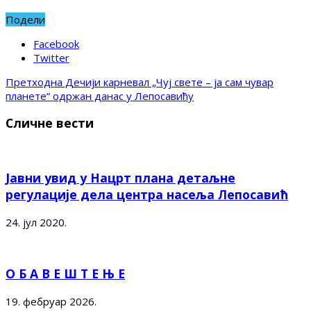
Подели
Facebook
Twitter
Претходна
Дечији карневал „Чуј свете – ја сам чувар
планете“ одржан данас у Лепосавићу
Сличне вести
Јавни увид у Нацрт плана детаљне
регулације дела центра насеља Лепосавић
24. јул 2020.
О Б А В Е Ш Т Е Њ Е
19. фебруар 2026.