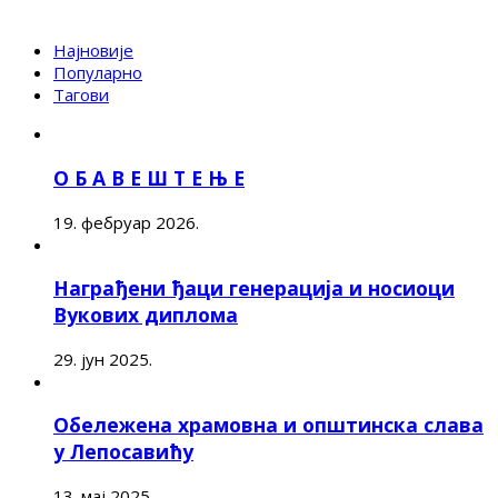
Најновије
Популарно
Тагови
О Б А В Е Ш Т Е Њ Е
19. фебруар 2026.
Награђени ђаци генерација и носиоци
Вукових диплома
29. јун 2025.
Обележена храмовна и општинска слава
у Лепосавићу
13. мај 2025.