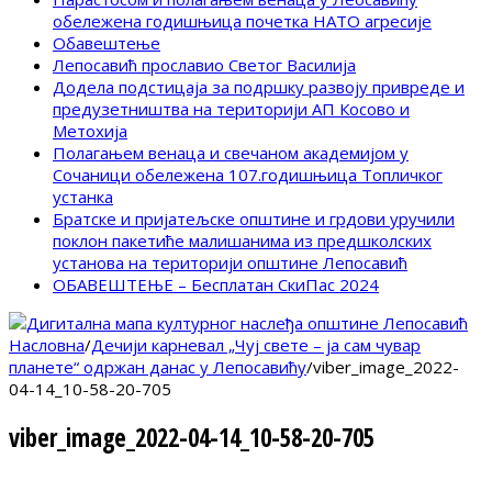
обележена годишњица почетка НАТО агресије
Обавештење
Лепосавић прославио Светог Василија
Додела подстицаја за подршку развоју привреде и
предузетништва на територији АП Косово и
Метохија
Полагањем венаца и свечаном академијом у
Сочаници обележена 107.годишњица Топличког
устанка
Братске и пријатељске општине и грдови уручили
поклон пакетиће малишанима из предшколских
установа на територији општине Лепосавић
ОБАВЕШТЕЊЕ – Бесплатан СкиПас 2024
Насловна
/
Дечији карневал „Чуј свете – ја сам чувар
планете“ одржан данас у Лепосавићу
/
viber_image_2022-
04-14_10-58-20-705
viber_image_2022-04-14_10-58-20-705