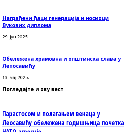
Награђени ђаци генерација и носиоци
Вукових диплома
29. јун 2025.
Обележена храмовна и општинска слава у
Лепосавићу
13. мај 2025.
Погледајте и ову вест
Парастосом и полагањем венаца у
Леосавићу обележена годишњица почетка
НАТО агресије