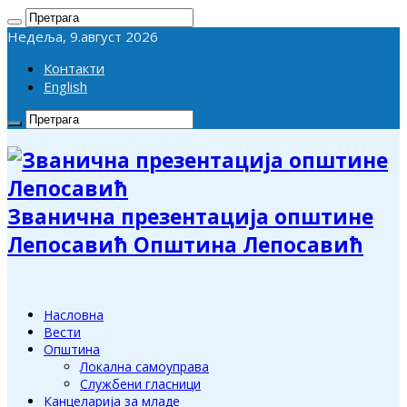
Недеља, 9.август 2026
Контакти
English
Званична презентација општине
Лепосавић Општина Лепосавић
Насловна
Вести
Општина
Локална самоуправа
Службени гласници
Канцеларија за младе