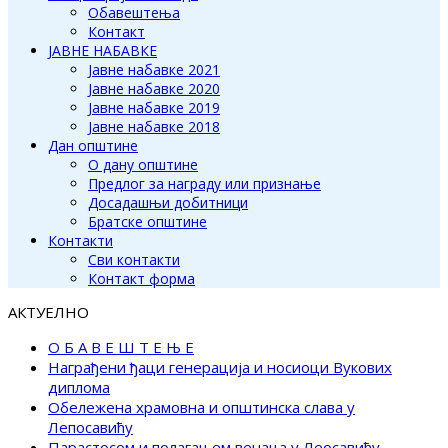
Обавештења
Контакт
ЈАВНЕ НАБАВКЕ
Јавне набавке 2021
Јавне набавке 2020
Јавне набавке 2019
Јавне набавке 2018
Дан општине
О дану општине
Предлог за награду или признање
Досадашњи добитници
Братске општине
Контакти
Сви контакти
Контакт форма
АКТУЕЛНО
О Б А В Е Ш Т Е Њ Е
Награђени ђаци генерација и носиоци Вукових
диплома
Обележена храмовна и општинска слава у
Лепосавићу
Парастосом и полагањем венаца у Леосавићу