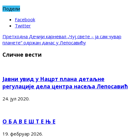
Подели
Facebook
Twitter
Претходна
Дечији карневал „Чуј свете – ја сам чувар
планете“ одржан данас у Лепосавићу
Сличне вести
Јавни увид у Нацрт плана детаљне
регулације дела центра насеља Лепосавић
24. јул 2020.
О Б А В Е Ш Т Е Њ Е
19. фебруар 2026.