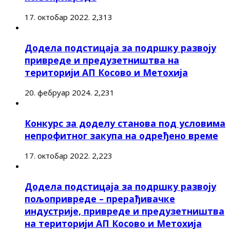
17. октобар 2022.
2,313
Додела подстицаја за подршку развоју
привреде и предузетништва на
територији АП Косово и Метохија
20. фебруар 2024.
2,231
Конкурс за доделу станова под условима
непрофитног закупа на одређено време
17. октобар 2022.
2,223
Додела подстицаја за подршку развоју
пољопривреде – прерађивачке
индустрије, привреде и предузетништва
на територији АП Косово и Метохија