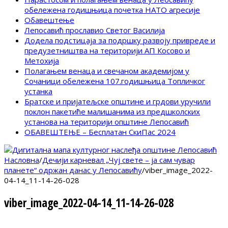
обележена годишњица почетка НАТО агресије
Обавештење
Лепосавић прославио Светог Василија
Додела подстицаја за подршку развоју привреде и
предузетништва на територији АП Косово и
Метохија
Полагањем венаца и свечаном академијом у
Сочаници обележена 107.годишњица Топличког
устанка
Братске и пријатељске општине и грдови уручили
поклон пакетиће малишанима из предшколских
установа на територији општине Лепосавић
ОБАВЕШТЕЊЕ – Бесплатан СкиПас 2024
Насловна
/
Дечији карневал „Чуј свете – ја сам чувар
планете“ одржан данас у Лепосавићу
/
viber_image_2022-
04-14_11-14-26-028
viber_image_2022-04-14_11-14-26-028