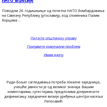
Поводом 26. годишњице од почетка НАТО бомбардовања
на Савезну Републику Југославију, код споменика Палим
борцима …
Питајте општинску управу
Пријавите комунални проблем
Имам идеју
Ради бољег сагледавања потреба локалне заједнице,
учешће јавности је од великог значаја. Вашим
коментарима, сугестијама, предлозима допринесите
дефинисању заједничке визије уређења центра насеља
Лепосавић.