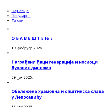
Најновије
Популарно
Тагови
О Б А В Е Ш Т Е Њ Е
19. фебруар 2026.
Награђени ђаци генерација и носиоци
Вукових диплома
29. јун 2025.
Обележена храмовна и општинска слава
у Лепосавићу
13. мај 2025.