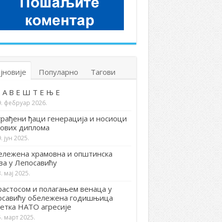
јновије
Популарно
Тагови
 А В Е Ш Т Е Њ Е
9. фебруар 2026.
рађени ђаци генерација и носиоци
ових диплома
. јун 2025.
лежена храмовна и општинска
ва у Лепосавићу
. мај 2025.
астосом и полагањем венаца у
осавићу обележена годишњица
етка НАТО агресије
. март 2025.