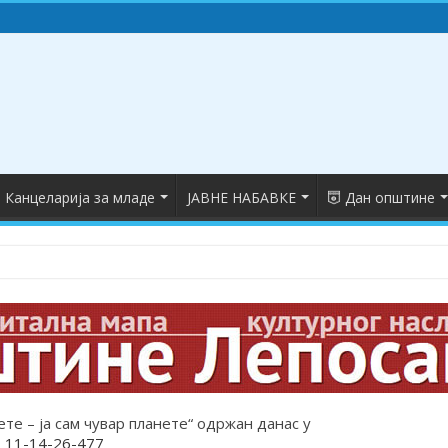
Канцеларија за младе
ЈАВНЕ НАБАВКЕ
Дан општине
ете – ја сам чувар планете“ одржан данас у
_11-14-26-477