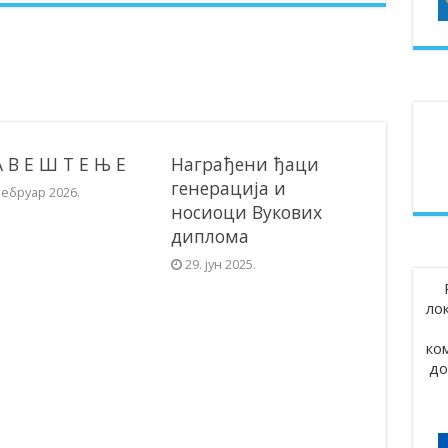
А В Е Ш Т Е Њ Е
Награђени ђаци
генерација и
фебруар 2026.
носиоци Вукових
диплома
29. јун 2025.
ло
ко
до