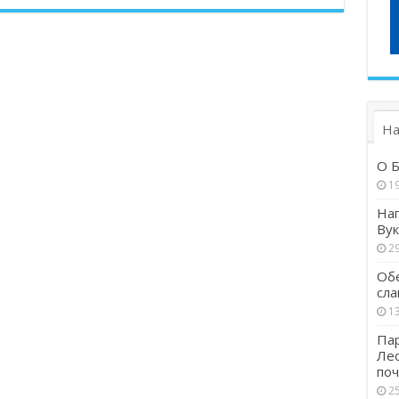
На
О Б
1
Наг
Вук
29
Обе
сла
13
Пар
Ле
поч
25