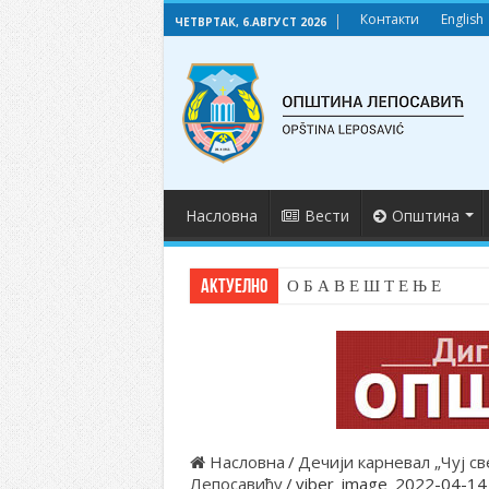
Контакти
English
ЧЕТВРТАК, 6.АВГУСТ 2026
Насловна
Вести
Општина
АКТУЕЛНО
О Б А В Е Ш Т Е Њ Е
Насловна
/
Дечији карневал „Чуј св
Лепосавићу
/
viber_image_2022-04-14