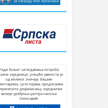
Ради бољег сагледавања потреба
калне заједнице, учешће јавности је
од великог значаја. Вашим
ментарима, сугестијама, предлозима
принесите дефинисању заједничке
визије уређења центра насеља
Лепосавић.