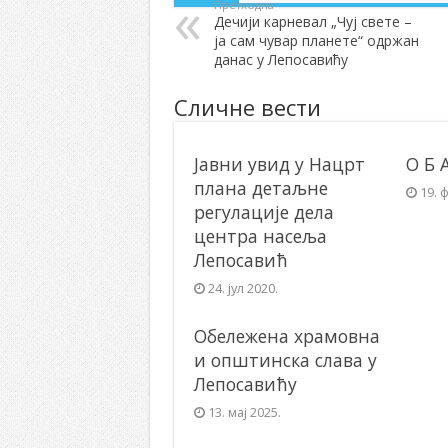
Претходна
Дечији карневал „Чуј свете –
ја сам чувар планете“ одржан
данас у Лепосавићу
Сличне вести
Јавни увид у Нацрт
О Б 
плана детаљне
19. 
регулације дела
центра насеља
Лепосавић
24. јул 2020.
Обележена храмовна
и општинска слава у
Лепосавићу
13. мај 2025.