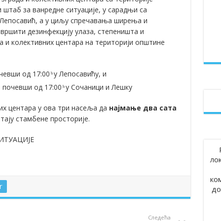
штаб за ванредне ситуације, у сарадњи са
ом у Сочаници обележена 107.годишњица Топличког устанка
Лепосавић, а у циљу спречавања ширења и
 вршити дезинфекцију улаза, степеништа и
ви уручили поклон пакетиће малишанима из предшколских установа
да и колективних центара на територији општине
24
чевши од 17:00 ͪ у Лепосавићу, и
, почевши од 17:00 ͪ у Сочаници и Лешку
их центара у ова три насеља да
најмање два сата
тају стамбене просторије.
ИТУАЦИЈЕ
ло
ко
r
до
Следећа