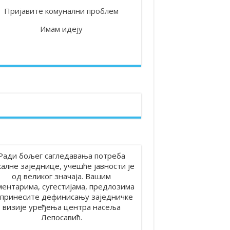
Пријавите комунални проблем
Имам идеју
 на територији општине Лепосавић
Ради бољег сагледавања потреба
калне заједнице, учешће јавности је
од великог значаја. Вашим
ментарима, сугестијама, предлозима
принесите дефинисању заједничке
визије уређења центра насеља
Лепосавић.