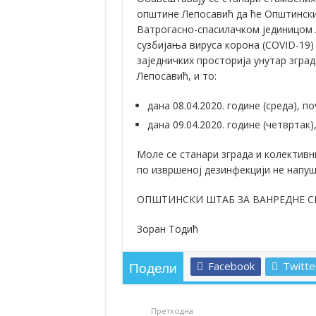
општине Лепосавић да ће Oпштински 
Полагањем венаца и свечаном академиј
Ватрогасно-спасилачком јединицом 
сузбијања вируса корона (COVID-19)
Братске и пријатељске општине и грдо
заједничких просторија унутар згра
ОБАВЕШТЕЊЕ – Бесплатан СкиПас 20
Лепосавић, и то:
дана 08.04.2020. године (среда), по
дана 09.04.2020. године (четвртак)
Моле се станари зграда и колективн
по извршеној дезинфекцији не напуш
ОПШТИНСКИ ШТАБ ЗА ВАНРЕДНЕ С
Зоран Тодић
Facebook
Twitte
Подели
Претходна