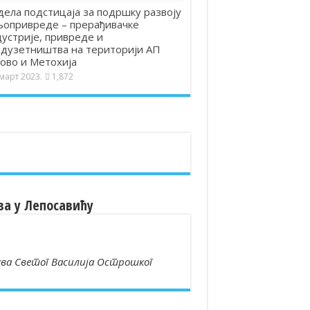
ела подстицаја за подршку развоју
опривреде – прерађивачке
устрије, привреде и
дузетништва на територији АП
ово и Метохија
 март 2023.
1,872
ва у Лепосавићу
ва Светог Василија Острошког