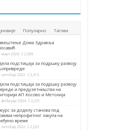
јновије
Популарно
Тагови
авештење Дома Здравља
посавић
. март 2020.
2,589
ела подстицаја за подршку развоју
љопривреде
. октобар 2022.
2,313
ела подстицаја за подршку развоју
вреде и предузетништва на
иторији АП Косово и Метохија
. фебруар 2024.
2,231
курс за доделу станова под
овима непрофитног закупа на
ређено време
. октобар 2022.
2,223