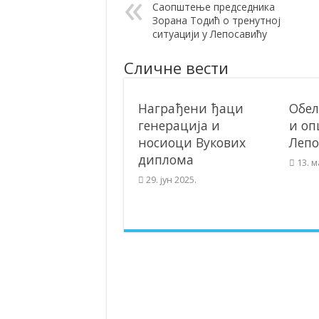
Саопштење председника
Зорана Тодић о тренутној
ситуацији у Лепосавићу
Сличне вести
Награђени ђаци
Обел
генерација и
и оп
носиоци Вукових
Лепо
диплома
13. м
29. јун 2025.