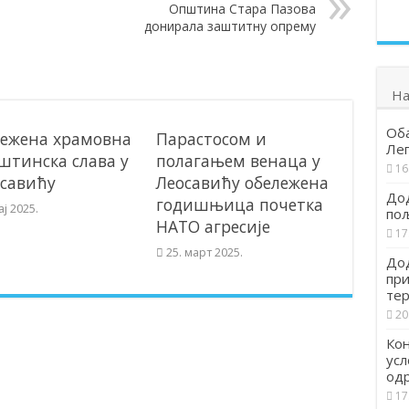
Општина Стара Пазова
донирала заштитну опрему
На
Об
ежена храмовна
Парастосом и
Ле
штинска слава у
полагањем венаца у
16
савићу
Леосавићу обележена
Дод
годишњица почетка
ај 2025.
по
НАТО агресије
17
25. март 2025.
Дод
при
тер
20
Кон
усл
од
17