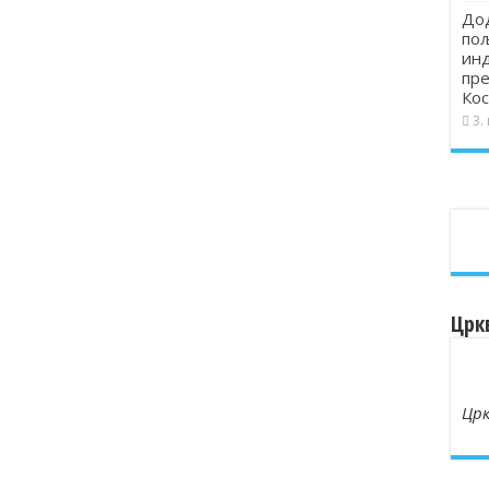
Дод
пољ
инд
пре
Кос
3.
Црк
Црк