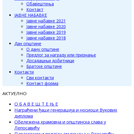
Обавештења
Контакт
ЈАВНЕ НАБАВКЕ
Јавне набавке 2021
Јавне набавке 2020
Јавне набавке 2019
Јавне набавке 2018
Дан општине
О дану општине
Предлог за награду или признање
Досадашњи добитници
Братске општине
Контакти
Сви контакти
Контакт форма
АКТУЕЛНО
О Б А В Е Ш Т Е Њ Е
Награђени ђаци генерација и носиоци Вукових
диплома
Обележена храмовна и општинска слава у
Лепосавићу
Парастосом и полагањем венаца у Леосавићу