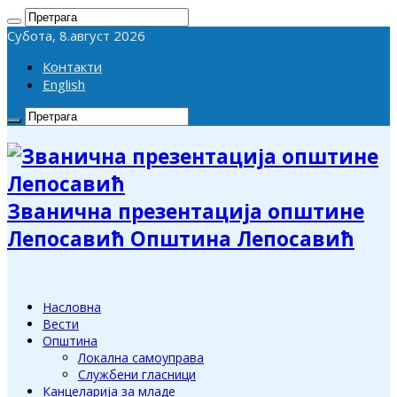
Субота, 8.август 2026
Контакти
English
Званична презентација општине
Лепосавић Општина Лепосавић
Насловна
Вести
Општина
Локална самоуправа
Службени гласници
Канцеларија за младе