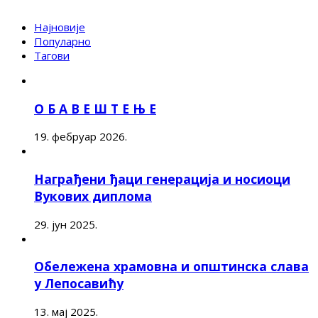
Најновије
Популарно
Тагови
О Б А В Е Ш Т Е Њ Е
19. фебруар 2026.
Награђени ђаци генерација и носиоци
Вукових диплома
29. јун 2025.
Обележена храмовна и општинска слава
у Лепосавићу
13. мај 2025.