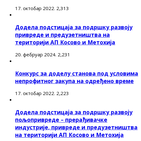
17. октобар 2022.
2,313
Додела подстицаја за подршку развоју
привреде и предузетништва на
територији АП Косово и Метохија
20. фебруар 2024.
2,231
Конкурс за доделу станова под условима
непрофитног закупа на одређено време
17. октобар 2022.
2,223
Додела подстицаја за подршку развоју
пољопривреде – прерађивачке
индустрије, привреде и предузетништва
на територији АП Косово и Метохија