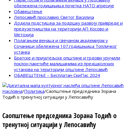
обележена годишњица почетка НАТО агресије
Обавештење
Лепосавић прославио Светог Василија
Додела подстицаја за подршку развоју привреде и
предузетништва на територији АП Косово и
Метохија
Полагањем венаца и свечаном академијом у
Сочаници обележена 107.годишњица Топличког
устанка
Братске и пријатељске општине и грдови уручили
поклон пакетиће малишанима из предшколских
установа на територији општине Лепосавић
ОБАВЕШТЕЊЕ – Бесплатан СкиПас 2024
Насловна
/
Политика
/
Саопштење председника Зорана
Тодић о тренутној ситуацији у Лепосавићу
Саопштење председника Зорана Тодић о
тренутној ситуацији у Лепосавићу