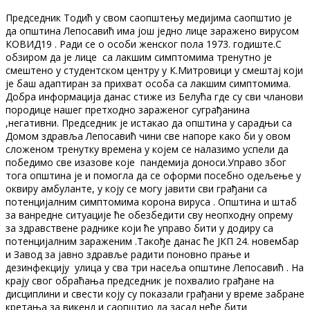
Председник Тодић у свом саопштењу медијима саопштио је
да општина Лепосавић има још једно лице заражено вирусом
КОВИД19 . Ради се о особи женског пола 1973. годиште.С
обзиром да је лице са лакшим симптомима тренутно је
смештено у студентском центру у К.Митровици у смештај који
је баш адаптиран за прихват особа са лакшим симптомима.
Добра информација данас стиже из Белућа где су сви чланови
породице нашег претходно зараженог суграђанина
,негативни. Председник је истакао да општина у сарадњи са
Домом здравља Лепосавић чини све напоре како би у овом
сложеном тренутку времена у којем се налазимо успели да
победимо све изазове које пандемија доноси.Управо због
тога општина је и помогла да се оформи посебно одељење у
оквиру амбуланте, у коју се могу јавити сви грађани са
потенцијалним симптомима корона вируса . Општина и штаб
за ванредне ситуације ће обезбедити сву неопходну опрему
за здравствене раднике који ће управо бити у додиру са
потенцијалним зараженим .Такође данас ће ЈКП 24. новембар
и Завод за јавно здравље радити поновно прање и
дезинфекцију улица у сва три насеља општине Лепосавић . На
крају свог обраћања председник је похвалио грађане на
дисциплини и свести коју су показали грађани у време забране
кретања за викенд и саопштио да засад неће бити