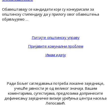
Обавештавају се кандидати који су конкурисали за
општинску стипендију да у прилогу овог обавештења
објављујемо …
Питајте општинску управу
Пријавите комунални проблем
Имам идеју
Ради бољег сагледавања потреба локалне заједнице,
учешће јавности је од великог значаја. Вашим
коментарима, сугестијама, предлозима допринесите
дефинисању заједничке визије уређења центра насеља
Лепосавић.