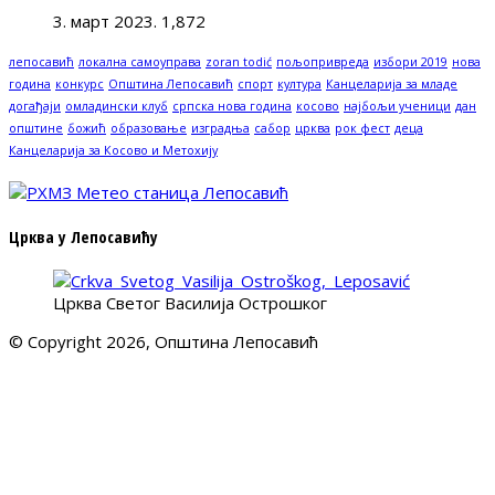
3. март 2023.
1,872
лепосавић
локална самоуправа
zoran todić
пољопривреда
избори 2019
нова
година
конкурс
Општина Лепосавић
спорт
култура
Канцеларија за младе
догађаји
омладински клуб
српска нова година
косово
најбољи ученици
дан
општине
божић
образовање
изградња
сабор
црква
рок фест
деца
Канцеларија за Косово и Метохију
Црква у Лепосавићу
Црква Светог Василија Острошког
© Copyright 2026, Општина Лепосавић