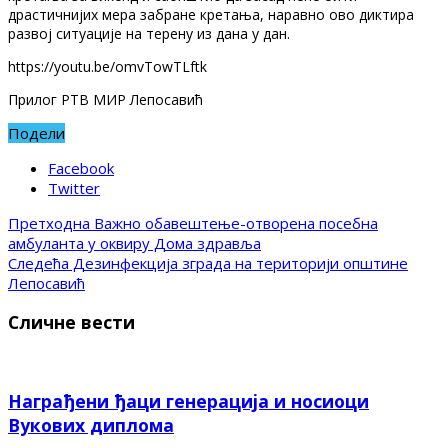
драстичнијих мера забране кретања, наравно ово диктира
развој ситуације на терену из дана у дан.
https://youtu.be/omvTowTLftk
Прилог РТВ МИР Лепосавић
Подели
Facebook
Twitter
Претходна
Важно обавештење-отворена посебна
амбуланта у оквиру Дома здравља
Следећа
Дезинфекција зграда на територији општине
Лепосавић
Сличне вести
Награђени ђаци генерација и носиоци
Вукових диплома