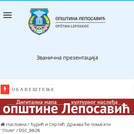
О Б А В Е Ш Т Е Њ Е
Насловна
/
Ђурић и Сертић: Држава ће помагати
"Лоли"
/
DSC_8828