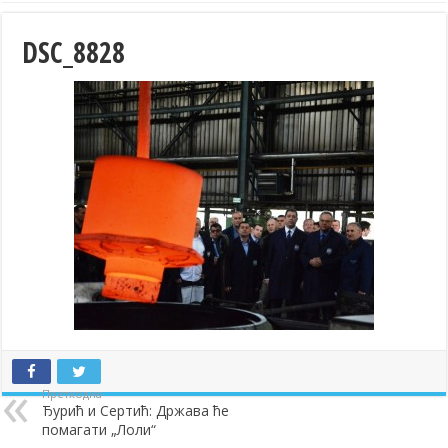
DSC_8828
Претходна
Ђурић и Сертић: Држава ће
помагати „Лоли“