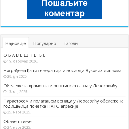
Најновије
Популарно
Тагови
О Б А В Е Ш Т Е Њ Е
19. фебруар 2026.
Награђени ђаци генерација и носиоци Вукових диплома
29. јун 2025.
Обележена храмовна и општинска слава у Лепосавићу
13. мај 2025.
Парастосом и полагањем венаца у Леосавићу обележена
годишњица почетка НАТО агресије
25. март 2025.
Обавештење
24. март 2025.