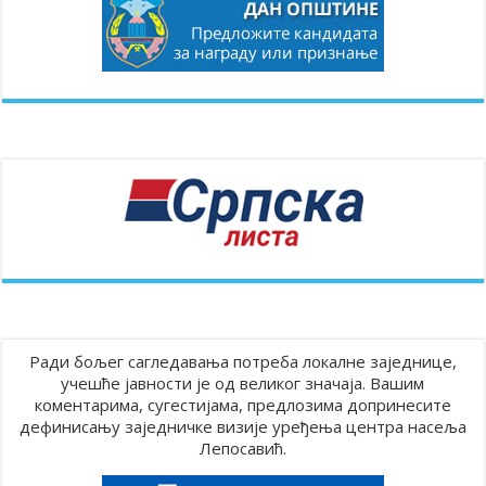
Ради бољег сагледавања потреба локалне заједнице,
учешће јавности је од великог значаја. Вашим
коментарима, сугестијама, предлозима допринесите
дефинисању заједничке визије уређења центра насеља
Лепосавић.