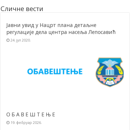
Сличне вести
Јавни увид у Нацрт плана детаљне
регулације дела центра насеља Лепосавић
24. јул 2020.
О Б А В Е Ш Т Е Њ Е
19. фебруар 2026.