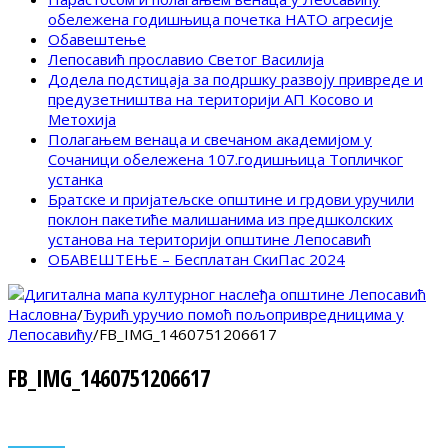
обележена годишњица почетка НАТО агресије
Обавештење
Лепосавић прославио Светог Василија
Додела подстицаја за подршку развоју привреде и
предузетништва на територији АП Косово и
Метохија
Полагањем венаца и свечаном академијом у
Сочаници обележена 107.годишњица Топличког
устанка
Братске и пријатељске општине и грдови уручили
поклон пакетиће малишанима из предшколских
установа на територији општине Лепосавић
ОБАВЕШТЕЊЕ – Бесплатан СкиПас 2024
Насловна
/
Ђурић уручио помоћ пољопривредницима у
Лепосавићу
/
FB_IMG_1460751206617
FB_IMG_1460751206617