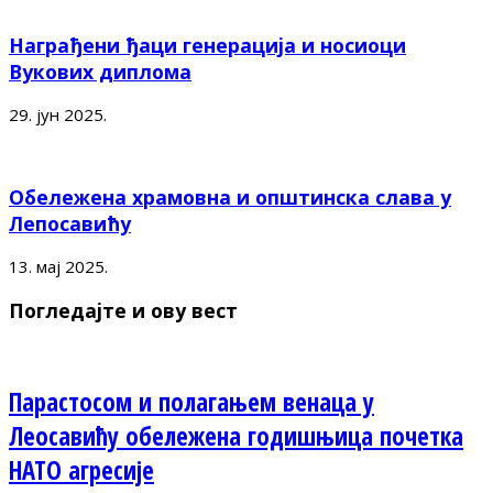
Награђени ђаци генерација и носиоци
Вукових диплома
29. јун 2025.
Обележена храмовна и општинска слава у
Лепосавићу
13. мај 2025.
Погледајте и ову вест
Парастосом и полагањем венаца у
Леосавићу обележена годишњица почетка
НАТО агресије