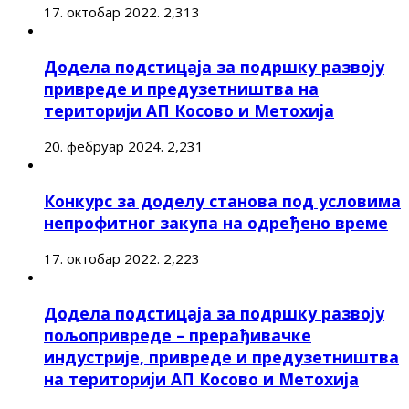
17. октобар 2022.
2,313
Додела подстицаја за подршку развоју
привреде и предузетништва на
територији АП Косово и Метохија
20. фебруар 2024.
2,231
Конкурс за доделу станова под условима
непрофитног закупа на одређено време
17. октобар 2022.
2,223
Додела подстицаја за подршку развоју
пољопривреде – прерађивачке
индустрије, привреде и предузетништва
на територији АП Косово и Метохија