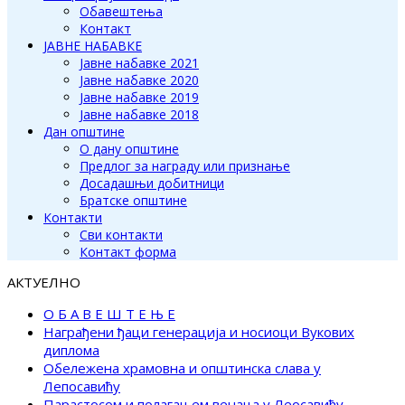
Обавештења
Контакт
ЈАВНЕ НАБАВКЕ
Јавне набавке 2021
Јавне набавке 2020
Јавне набавке 2019
Јавне набавке 2018
Дан општине
О дану општине
Предлог за награду или признање
Досадашњи добитници
Братске општине
Контакти
Сви контакти
Контакт форма
АКТУЕЛНО
О Б А В Е Ш Т Е Њ Е
Награђени ђаци генерација и носиоци Вукових
диплома
Обележена храмовна и општинска слава у
Лепосавићу
Парастосом и полагањем венаца у Леосавићу