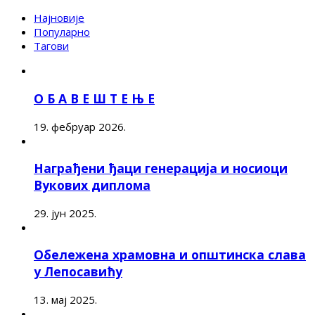
Најновије
Популарно
Тагови
О Б А В Е Ш Т Е Њ Е
19. фебруар 2026.
Награђени ђаци генерација и носиоци
Вукових диплома
29. јун 2025.
Обележена храмовна и општинска слава
у Лепосавићу
13. мај 2025.