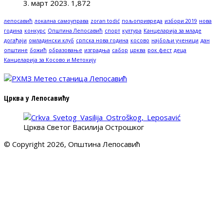
3. март 2023.
1,872
лепосавић
локална самоуправа
zoran todić
пољопривреда
избори 2019
нова
година
конкурс
Општина Лепосавић
спорт
култура
Канцеларија за младе
догађаји
омладински клуб
српска нова година
косово
најбољи ученици
дан
општине
божић
образовање
изградња
сабор
црква
рок фест
деца
Канцеларија за Косово и Метохију
Црква у Лепосавићу
Црква Светог Василија Острошког
© Copyright 2026, Општина Лепосавић