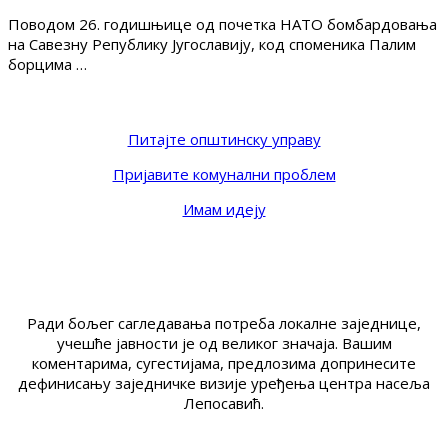
Поводом 26. годишњице од почетка НАТО бомбардовања
на Савезну Републику Југославију, код споменика Палим
борцима …
Питајте општинску управу
Пријавите комунални проблем
Имам идеју
Ради бољег сагледавања потреба локалне заједнице,
учешће јавности је од великог значаја. Вашим
коментарима, сугестијама, предлозима допринесите
дефинисању заједничке визије уређења центра насеља
Лепосавић.