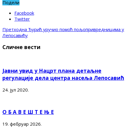
Подели
Facebook
Twitter
Претходна
Ђурић уручио помоћ пољопривредницима у
Лепосавићу
Сличне вести
Јавни увид у Нацрт плана детаљне
регулације дела центра насеља Лепосавић
24. јул 2020.
О Б А В Е Ш Т Е Њ Е
19. фебруар 2026.