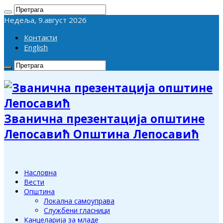
Недеља, 9.август 2026
Контакти
English
Званична презентација општине
Лепосавић Општина Лепосавић
Насловна
Вести
Општина
Локална самоуправа
Службени гласници
Канцеларија за младе