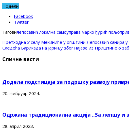
Подели
Facebook
Twitter
Тагови
лепосавић
локална самоуправа
марко ђурић
пољопри
Претходна
У селу Мекиниће у општини Лепосавић санирају 
Следећа
Барикада на Јарињу због најаве из Приштине о за
Сличне вести
Додела подстицаја за подршку развоју привр
20. фебруар 2024.
Одржана традиционална акција „За лепшу и 
28. април 2023.