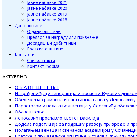
Јавне набавке 2021
Јавне набавке 2020
Јавне набавке 2019
Јавне набавке 2018
Дан општине
О дану општине
Предлог за награду или признање
Досадашњи добитници
Братске општине
Контакти
Сви контакти
Контакт форма
АКТУЕЛНО
О Б А В Е Ш Т Е Њ Е
Награђени ђаци генерација и носиоци Вукових дипло
Обележена храмовна и општинска слава у Лепосавићу
Парастосом и полагањем венаца у Леосавићу обележ
Обавештење
Лепосавић прославио Светог Василија
Додела подстицаја за подршку развоју привреде и п
Полагањем венаца и свечаном академијом у Сочаници
Братске и пријатељске општине и грдови уручили по