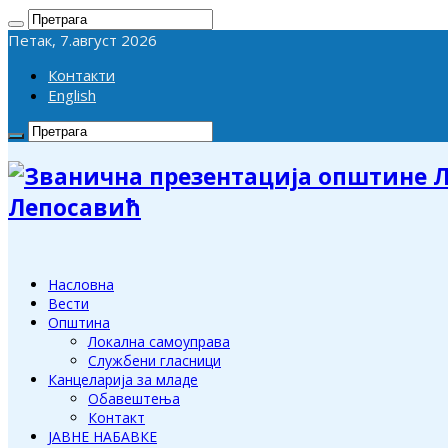
Петак, 7.август 2026
Контакти
English
Лепосавић
Насловна
Вести
Општина
Локална самоуправа
Службени гласници
Канцеларија за младе
Обавештења
Контакт
ЈАВНЕ НАБАВКЕ