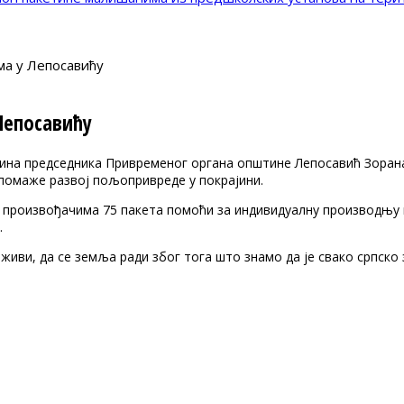
а у Лепосавићу
Лепосавићу
ћина председника Привременог органа општине Лепосавић Зоран
 помаже развој пољопривреде у покрајини.
произвођачима 75 пакета помоћи за индивидуалну производњу и 
.
 живи, да се земља ради због тога што знамо да је свако српс