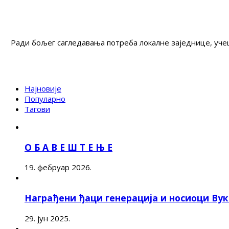
Ради бољег сагледавања потреба локалне заједнице, учеш
Најновије
Популарно
Тагови
О Б А В Е Ш Т Е Њ Е
19. фебруар 2026.
Награђени ђаци генерација и носиоци Ву
29. јун 2025.