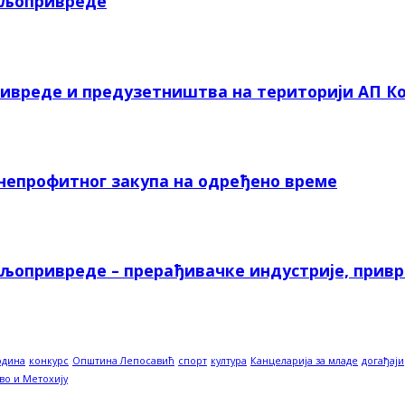
пољопривреде
ривреде и предузетништва на територији АП Ко
 непрофитног закупа на одређено време
ољопривреде – прерађивачке индустрије, прив
одина
конкурс
Општина Лепосавић
спорт
култура
Канцеларија за младе
догађаји
во и Метохију