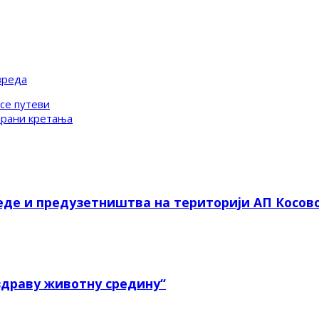
вреда
се путеви
брани кретања
еде и предузетништва на територији АП Косов
здраву животну средину“