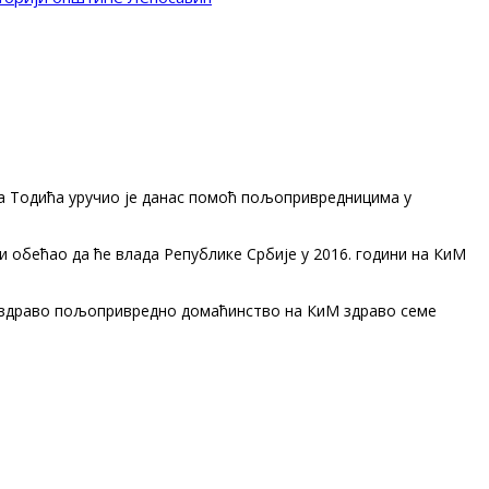
а Тодића уручио је данас помоћ пољопривредницима у
обећао да ће влада Републике Србије у 2016. години на КиМ
ко здраво пољопривредно домаћинство на КиМ здраво семе