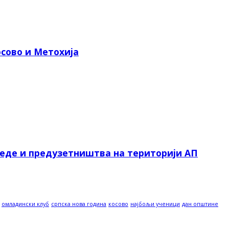
сово и Метохија
реде и предузетништва на територији АП
омладински клуб
српска нова година
косово
најбољи ученици
дан општине