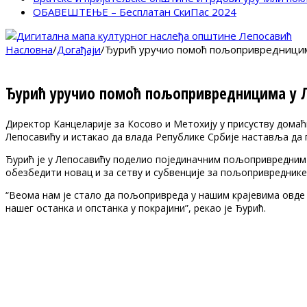
ОБАВЕШТЕЊЕ – Бесплатан СкиПас 2024
Насловна
/
Догађаји
/
Ђурић уручио помоћ пољопривредницим
Ђурић уручио помоћ пољопривредницима у 
Директор Канцеларије за Косово и Метохију у присуству дома
Лепосавићу и истакао да влада Републике Србије наставља да
Ђурић је у Лепосавићу поделио појединачним пољопривредним 
обезбедити новац и за сетву и субвенције за пољопривреднике
“Веома нам је стало да пољопривреда у нашим крајевима овде
нашег останка и опстанка у покрајини”, рекао је Ђурић.