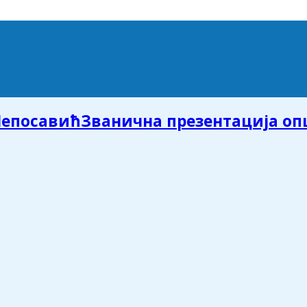
Званична презентација о