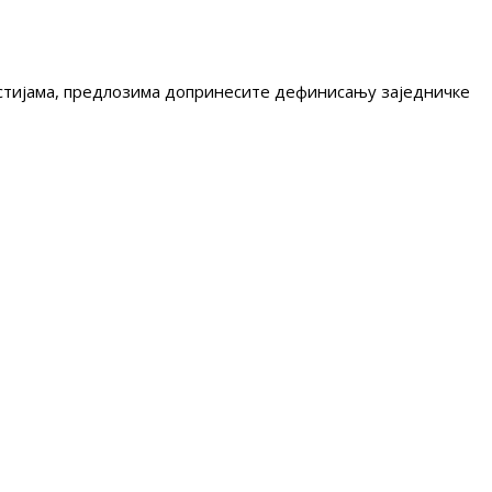
гестијама, предлозима допринесите дефинисању заједничке