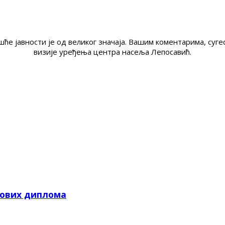
ће јавности је од великог значаја. Вашим коментарима, су
визије уређења центра насеља Лепосавић.
кових диплома