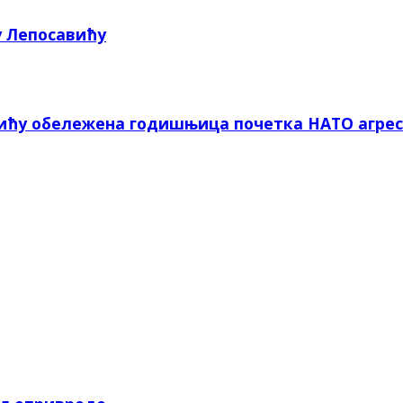
у Лепосавићу
вићу обележена годишњица почетка НАТО агрес