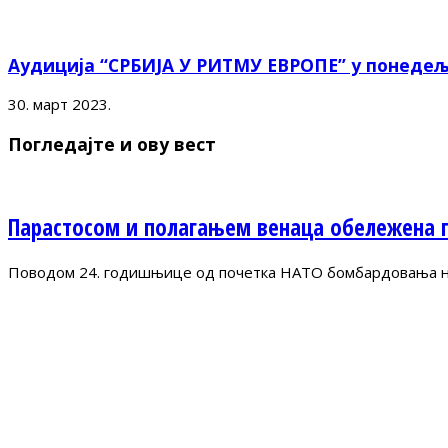
Аудиција “СРБИЈА У РИТМУ ЕВРОПЕ” у понедељ
30. март 2023.
Погледајте и ову вест
Парастосом и полагањем венаца обележена 
Поводом 24. годишњице од почетка НАТО бомбардовања на 