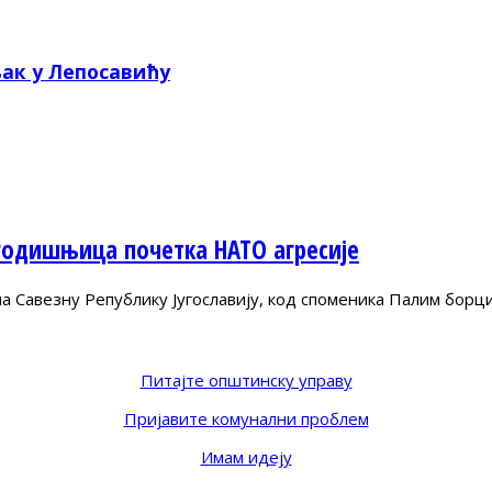
ак у Лепосавићу
годишњица почетка НАТО агресије
Савезну Републику Југославију, код споменика Палим борц
Питајте општинску управу
Пријавите комунални проблем
Имам идеју