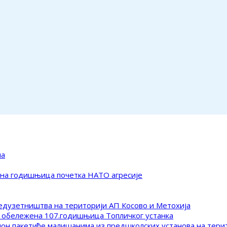
ма
ена годишњица почетка НАТО агресије
редузетништва на територији АП Косово и Метохија
 обележена 107.годишњица Топличког устанка
клон пакетиће малишанима из предшколских установа на тер