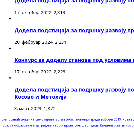
Додела подстицаја за подршку развоју 
17. октобар 2022.
2,313
Додела подстицаја за подршку развоју п
20. фебруар 2024.
2,231
Конкурс за доделу станова под условима
17. октобар 2022.
2,223
Додела подстицаја за подршку развоју п
Косово и Метохија
3. март 2023.
1,872
лепосавић
локална самоуправа
zoran todić
пољопривреда
избори 2019
нова г
божић
образовање
изградња
сабор
црква
рок фест
деца
Канцеларија за Косо