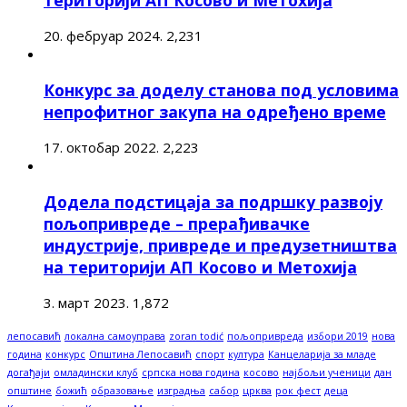
20. фебруар 2024.
2,231
Конкурс за доделу станова под условима
непрофитног закупа на одређено време
17. октобар 2022.
2,223
Додела подстицаја за подршку развоју
пољопривреде – прерађивачке
индустрије, привреде и предузетништва
на територији АП Косово и Метохија
3. март 2023.
1,872
лепосавић
локална самоуправа
zoran todić
пољопривреда
избори 2019
нова
година
конкурс
Општина Лепосавић
спорт
култура
Канцеларија за младе
догађаји
омладински клуб
српска нова година
косово
најбољи ученици
дан
општине
божић
образовање
изградња
сабор
црква
рок фест
деца