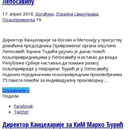
Лепосавићу
17. април 2016.
Догађаји
,
Локална самоуправа
,
Пољопривреда
79
Директор Канцеларије за Косово и Метохију у присуству
домаћина председника Привременог органа општине
Лепосавић Зорана Тодића уручио је данас помоћ
пољопривредницима у Лепосавићу и истакао да влада
Републике Србије наставља да помаже развој
пољопривреде у покрајини. Ђурић је у Лепосавићу
поделио појединачним пољопривредним произвођачима
75 пакета помоћи за индивидуалну производњу …
Опширније »
Подели
Facebook
Twitter
Директор Канцеларије за КиМ Марко Ђурић