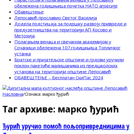
обележена годишњица почетка НАТО агресије
Обавештење
Лепосавић прославио Светог Василија
Додела подстицаја за подршку развоју привреде и
предузетништва на територији АП Косово и
Метохија
Полагањем венаца и свечаном академијом у
Сочаници обележена 107.годишњица Топличког
устанка
Братске и пријатељске општине и грдови уручили
поклон пакетиће малишанима из предшколских
установа на територији општине Лепосавић
ОБАВЕШТЕЊЕ – Бесплатан СкиПас 2024
Насловна
/
Ознака:
марко ђурић
Таг архиве:
марко ђурић
Ђурић уручио помоћ пољопривредницима у