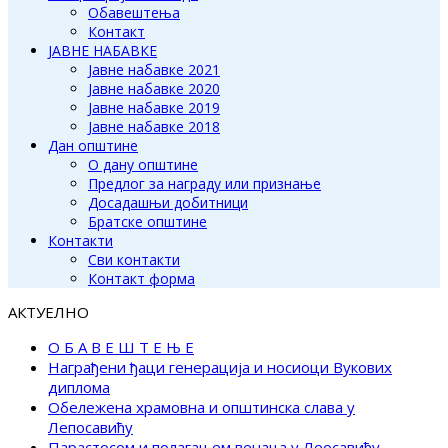
Обавештења
Контакт
ЈАВНЕ НАБАВКЕ
Јавне набавке 2021
Јавне набавке 2020
Јавне набавке 2019
Јавне набавке 2018
Дан општине
О дану општине
Предлог за награду или признање
Досадашњи добитници
Братске општине
Контакти
Сви контакти
Контакт форма
АКТУЕЛНО
О Б А В Е Ш Т Е Њ Е
Награђени ђаци генерација и носиоци Вукових
диплома
Обележена храмовна и општинска слава у
Лепосавићу
Парастосом и полагањем венаца у Леосавићу