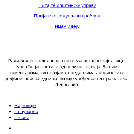
Питајте општинску управу
Пријавите комунални проблем
Имам идеју
Ради бољег сагледавања потреба локалне заједнице,
учешће јавности је од великог значаја. Вашим
коментарима, сугестијама, предлозима допринесите
дефинисању заједничке визије уређења центра насеља
Лепосавић.
Најновије
Популарно
Тагови