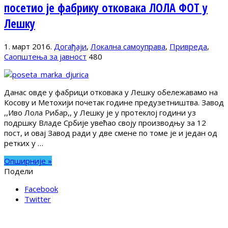
посетио је фабрику отковака ЛОЛА ФОТ у
Лешку
1. март 2016.
Догађаји
,
Локална самоуправа
,
Привреда
,
Саопштења за јавност
480
Данас овде у фабрици отковака у Лешку обележавамо на
Косову и Метохији почетак године предузетништва. Завод
,,Иво Лола Рибар,, у Лешку је у протеклој години уз
подршку Владе Србије увећао своју производњу за 12
пост, и овај Завод ради у две смене по томе је и један од
ретких у …
Опширније »
Подели
Facebook
Twitter