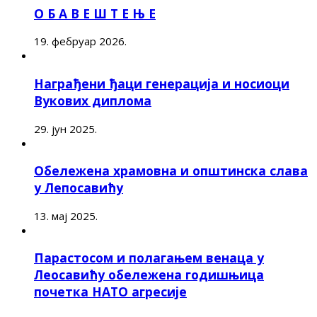
О Б А В Е Ш Т Е Њ Е
19. фебруар 2026.
Награђени ђаци генерација и носиоци
Вукових диплома
29. јун 2025.
Обележена храмовна и општинска слава
у Лепосавићу
13. мај 2025.
Парастосом и полагањем венаца у
Леосавићу обележена годишњица
почетка НАТО агресије