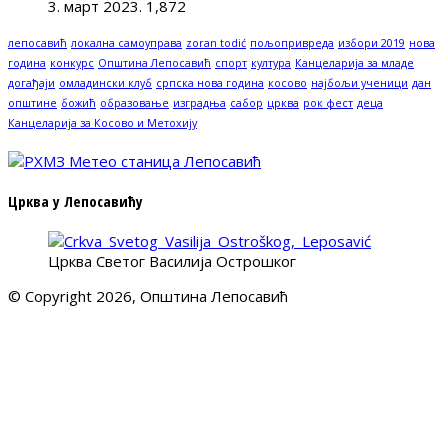
3. март 2023.
1,872
лепосавић
локална самоуправа
zoran todić
пољопривреда
избори 2019
нова
година
конкурс
Општина Лепосавић
спорт
култура
Канцеларија за младе
догађаји
омладински клуб
српска нова година
косово
најбољи ученици
дан
општине
божић
образовање
изградња
сабор
црква
рок фест
деца
Канцеларија за Косово и Метохију
Црква у Лепосавићу
Црква Светог Василија Острошког
© Copyright 2026, Општина Лепосавић