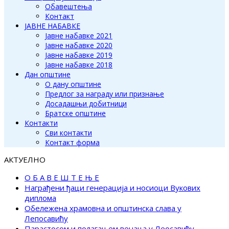
Обавештења
Контакт
ЈАВНЕ НАБАВКЕ
Јавне набавке 2021
Јавне набавке 2020
Јавне набавке 2019
Јавне набавке 2018
Дан општине
О дану општине
Предлог за награду или признање
Досадашњи добитници
Братске општине
Контакти
Сви контакти
Контакт форма
АКТУЕЛНО
О Б А В Е Ш Т Е Њ Е
Награђени ђаци генерација и носиоци Вукових
диплома
Обележена храмовна и општинска слава у
Лепосавићу
Парастосом и полагањем венаца у Леосавићу