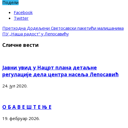
Подели
Facebook
Twitter
Претходна
Додељени Светосавски пакетићи малишанима
ПУ „Наша радост“ у Лепосавићу
Сличне вести
Јавни увид у Нацрт плана детаљне
регулације дела центра насеља Лепосавић
24. јул 2020.
О Б А В Е Ш Т Е Њ Е
19. фебруар 2026.