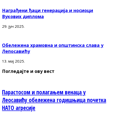
Награђени ђаци генерација и носиоци
Вукових диплома
29. јун 2025.
Обележена храмовна и општинска слава у
Лепосавићу
13. мај 2025.
Погледајте и ову вест
Парастосом и полагањем венаца у
Леосавићу обележена годишњица почетка
НАТО агресије