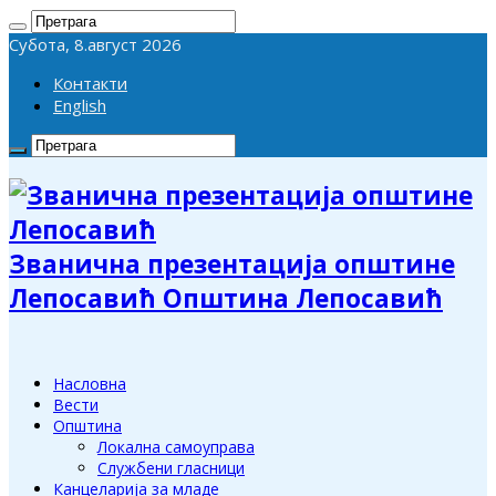
Субота, 8.август 2026
Контакти
English
Званична презентација општине
Лепосавић Општина Лепосавић
Насловна
Вести
Општина
Локална самоуправа
Службени гласници
Канцеларија за младе