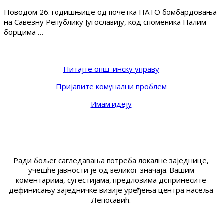
Поводом 26. годишњице од почетка НАТО бомбардовања
на Савезну Републику Југославију, код споменика Палим
борцима …
Питајте општинску управу
Пријавите комунални проблем
Имам идеју
Ради бољег сагледавања потреба локалне заједнице,
учешће јавности је од великог значаја. Вашим
коментарима, сугестијама, предлозима допринесите
дефинисању заједничке визије уређења центра насеља
Лепосавић.