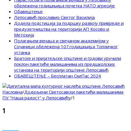
обележена годишњица почетка НАТО агресије
Обавештење
Лепосавић прославио Светог Василија
Додела подстицаја за подршку развоју привреде и
предузетништва на територији АП Косово и
Метохија
Полагањем венаца и свечаном академијом у
Сочаници обележена 107.годишњица Топличког
устанка
Братске и пријатељске општине и грдови уручили
поклон пакетиће малишанима из предшколских
установа на територији општине Лепосавић
ОБАВЕШТЕЊЕ – Бесплатан СкиПас 2024
Насловна
/
Додељени Светосавски пакетићи малишанима
ПУ "Наша радост" у Лепосавићу
/
1
1