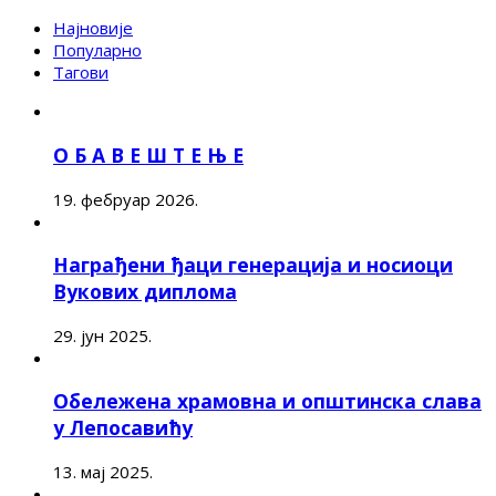
Најновије
Популарно
Тагови
О Б А В Е Ш Т Е Њ Е
19. фебруар 2026.
Награђени ђаци генерација и носиоци
Вукових диплома
29. јун 2025.
Обележена храмовна и општинска слава
у Лепосавићу
13. мај 2025.