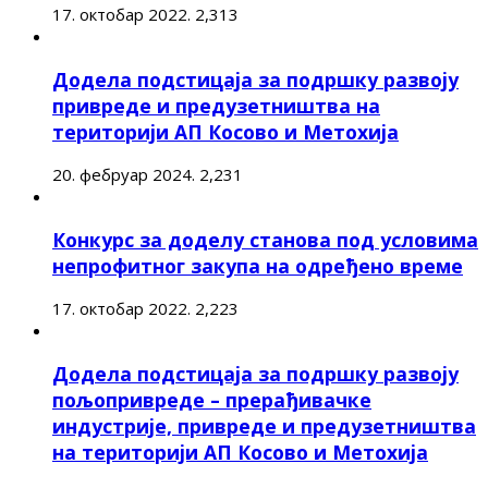
17. октобар 2022.
2,313
Додела подстицаја за подршку развоју
привреде и предузетништва на
територији АП Косово и Метохија
20. фебруар 2024.
2,231
Конкурс за доделу станова под условима
непрофитног закупа на одређено време
17. октобар 2022.
2,223
Додела подстицаја за подршку развоју
пољопривреде – прерађивачке
индустрије, привреде и предузетништва
на територији АП Косово и Метохија