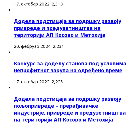
17. октобар 2022.
2,313
Додела подстицаја за подршку развоју
привреде и предузетништва на
територији АП Косово и Метохија
20. фебруар 2024.
2,231
Конкурс за доделу станова под условима
непрофитног закупа на одређено време
17. октобар 2022.
2,223
Додела подстицаја за подршку развоју
пољопривреде – прерађивачке
индустрије, привреде и предузетништва
на територији АП Косово и Метохија