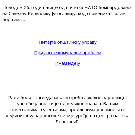
Поводом 26. годишњице од почетка НАТО бомбардовања
на Савезну Републику Југославију, код споменика Палим
борцима …
Питајте општинску управу
Пријавите комунални проблем
Имам идеју
Ради бољег сагледавања потреба локалне заједнице,
учешће јавности је од великог значаја. Вашим
коментарима, сугестијама, предлозима допринесите
дефинисању заједничке визије уређења центра насеља
Лепосавић.