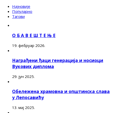
Најновије
Популарно
Тагови
О Б А В Е Ш Т Е Њ Е
19. фебруар 2026.
Награђени ђаци генерација и носиоци
Вукових диплома
29. јун 2025.
Обележена храмовна и општинска слава
у Лепосавићу
13. мај 2025.