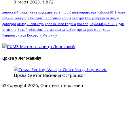
3. март 2023.
1,872
лепосавић
локална самоуправа
zoran todić
пољопривреда
избори 2019
нова
година
конкурс
Општина Лепосавић
спорт
култура
Канцеларија за младе
догађаји
омладински клуб
српска нова година
косово
најбољи ученици
дан
општине
божић
образовање
изградња
сабор
црква
рок фест
деца
Канцеларија за Косово и Метохију
Црква у Лепосавићу
Црква Светог Василија Острошког
© Copyright 2026, Општина Лепосавић