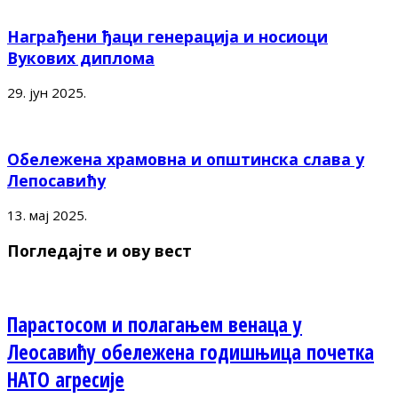
Награђени ђаци генерација и носиоци
Вукових диплома
29. јун 2025.
Обележена храмовна и општинска слава у
Лепосавићу
13. мај 2025.
Погледајте и ову вест
Парастосом и полагањем венаца у
Леосавићу обележена годишњица почетка
НАТО агресије