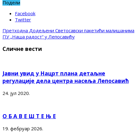
Подели
Facebook
Twitter
Претходна
Додељени Светосавски пакетићи малишанима
ПУ „Наша радост“ у Лепосавићу
Сличне вести
Јавни увид у Нацрт плана детаљне
регулације дела центра насеља Лепосавић
24. јул 2020.
О Б А В Е Ш Т Е Њ Е
19. фебруар 2026.