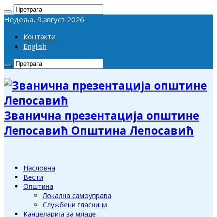
Недеља, 9.август 2026
Контакти
English
Званична презентација општине
Лепосавић Општина Лепосавић
Насловна
Вести
Општина
Локална самоуправа
Службени гласници
Канцеларија за младе