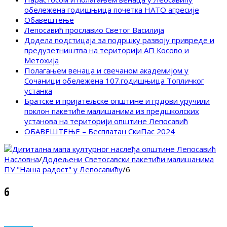
обележена годишњица почетка НАТО агресије
Обавештење
Лепосавић прославио Светог Василија
Додела подстицаја за подршку развоју привреде и
предузетништва на територији АП Косово и
Метохија
Полагањем венаца и свечаном академијом у
Сочаници обележена 107.годишњица Топличког
устанка
Братске и пријатељске општине и грдови уручили
поклон пакетиће малишанима из предшколских
установа на територији општине Лепосавић
ОБАВЕШТЕЊЕ – Бесплатан СкиПас 2024
Насловна
/
Додељени Светосавски пакетићи малишанима
ПУ "Наша радост" у Лепосавићу
/
6
6