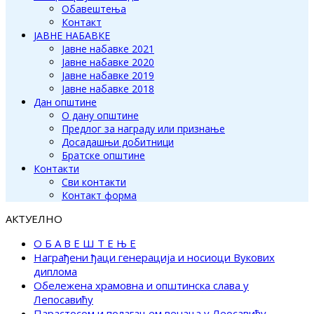
Обавештења
Контакт
ЈАВНЕ НАБАВКЕ
Јавне набавке 2021
Јавне набавке 2020
Јавне набавке 2019
Јавне набавке 2018
Дан општине
О дану општине
Предлог за награду или признање
Досадашњи добитници
Братске општине
Контакти
Сви контакти
Контакт форма
АКТУЕЛНО
О Б А В Е Ш Т Е Њ Е
Награђени ђаци генерација и носиоци Вукових
диплома
Обележена храмовна и општинска слава у
Лепосавићу
Парастосом и полагањем венаца у Леосавићу