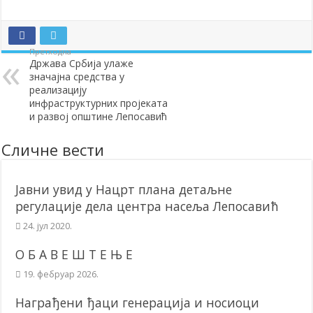
Додела подстицаја за подршку развоју привреде и предузетништв
Полагањем венаца и свечаном академијом у Сочаници обележена
Претходна
Држава Србија улаже
Братске и пријатељске општине и грдови уручили поклон пакети
значајна средства у
ОБАВЕШТЕЊЕ – Бесплатан СкиПас 2024
реализацију
инфраструктурних пројеката
и развој општине Лепосавић
Сличне вести
Јавни увид у Нацрт плана детаљне
регулације дела центра насеља Лепосавић
24. јул 2020.
О Б А В Е Ш Т Е Њ Е
19. фебруар 2026.
Награђени ђаци генерација и носиоци