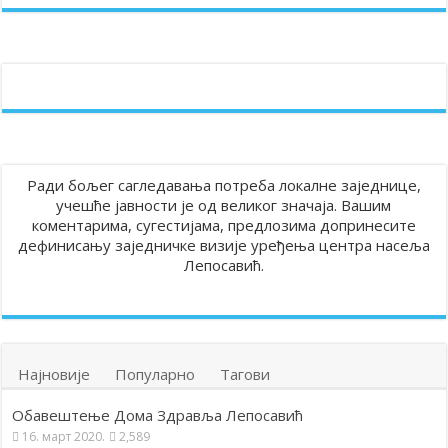
Ради бољег сагледавања потреба локалне заједнице,
учешће јавности је од великог значаја. Вашим
коментарима, сугестијама, предлозима допринесите
дефинисању заједничке визије уређења центра насеља
Лепосавић.
Најновије
Популарно
Тагови
Обавештење Дома Здравља Лепосавић
16. март 2020.
2,589