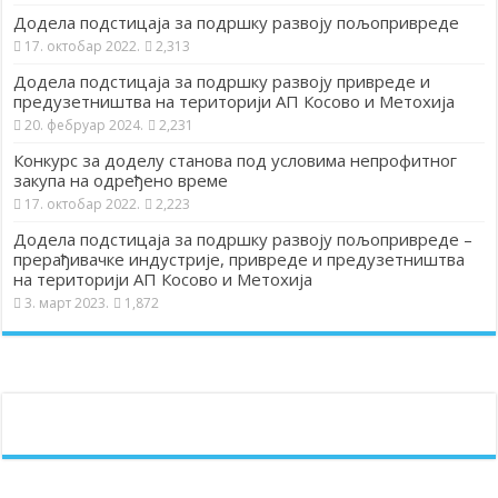
Додела подстицаја за подршку развоју пољопривреде
17. октобар 2022.
2,313
Додела подстицаја за подршку развоју привреде и
предузетништва на територији АП Косово и Метохија
20. фебруар 2024.
2,231
Конкурс за доделу станова под условима непрофитног
закупа на одређено време
17. октобар 2022.
2,223
Додела подстицаја за подршку развоју пољопривреде –
прерађивачке индустрије, привреде и предузетништва
на територији АП Косово и Метохија
3. март 2023.
1,872