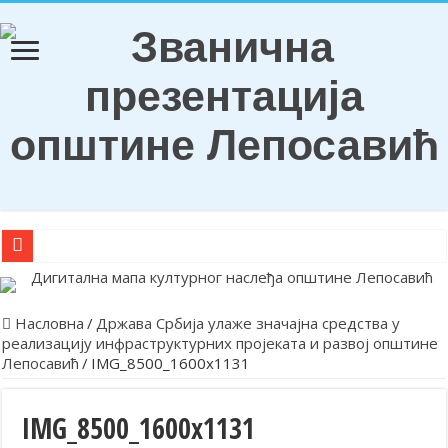
О Б А В Е Ш Т Е Њ Е
Награђени ђаци генерација и носиоци Вукових диплома
Насловна
/
Држава Србија улаже значајна средства у
реализацију инфраструктурних пројеката и развој општине
Обележена храмовна и општинска слава у Лепосавићу
Лепосавић
/
IMG_8500_1600x1131
Парастосом и полагањем венаца у Леосавићу обележена годишњи
Обавештење
IMG_8500_1600x1131
Лепосавић прославио Светог Василија