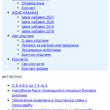
Обавештења
Контакт
ЈАВНЕ НАБАВКЕ
Јавне набавке 2021
Јавне набавке 2020
Јавне набавке 2019
Јавне набавке 2018
Дан општине
О дану општине
Предлог за награду или признање
Досадашњи добитници
Братске општине
Контакти
Сви контакти
Контакт форма
АКТУЕЛНО
О Б А В Е Ш Т Е Њ Е
Награђени ђаци генерација и носиоци Вукових
диплома
Обележена храмовна и општинска слава у
Лепосавићу
Парастосом и полагањем венаца у Леосавићу