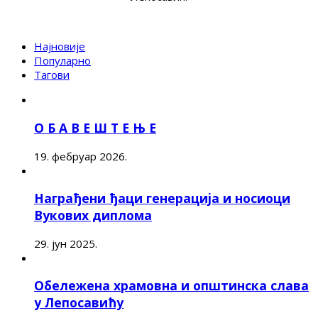
Најновије
Популарно
Тагови
О Б А В Е Ш Т Е Њ Е
19. фебруар 2026.
Награђени ђаци генерација и носиоци
Вукових диплома
29. јун 2025.
Обележена храмовна и општинска слава
у Лепосавићу