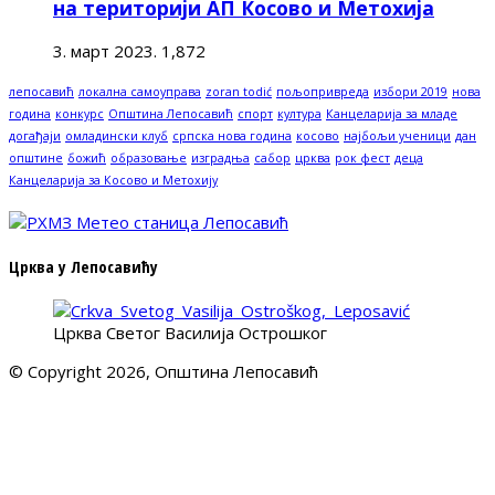
на територији АП Косово и Метохија
3. март 2023.
1,872
лепосавић
локална самоуправа
zoran todić
пољопривреда
избори 2019
нова
година
конкурс
Општина Лепосавић
спорт
култура
Канцеларија за младе
догађаји
омладински клуб
српска нова година
косово
најбољи ученици
дан
општине
божић
образовање
изградња
сабор
црква
рок фест
деца
Канцеларија за Косово и Метохију
Црква у Лепосавићу
Црква Светог Василија Острошког
© Copyright 2026, Општина Лепосавић