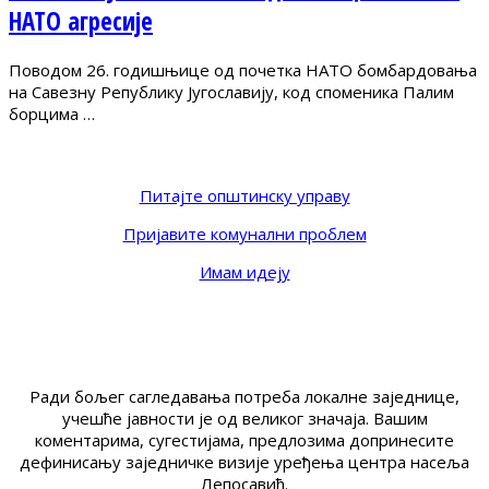
НАТО агресије
Поводом 26. годишњице од почетка НАТО бомбардовања
на Савезну Републику Југославију, код споменика Палим
борцима …
Питајте општинску управу
Пријавите комунални проблем
Имам идеју
Ради бољег сагледавања потреба локалне заједнице,
учешће јавности је од великог значаја. Вашим
коментарима, сугестијама, предлозима допринесите
дефинисању заједничке визије уређења центра насеља
Лепосавић.