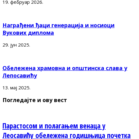
19. фебруар 2026.
Награђени ђаци генерација и носиоци
Вукових диплома
29. јун 2025.
Обележена храмовна и општинска слава у
Лепосавићу
13. мај 2025.
Погледајте и ову вест
Парастосом и полагањем венаца у
Леосавићу обележена годишњица почетка