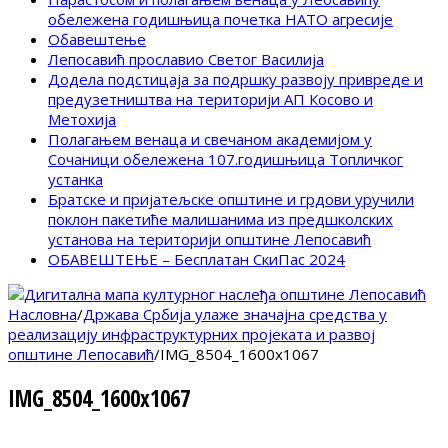
обележена годишњица почетка НАТО агресије
Обавештење
Лепосавић прославио Светог Василија
Додела подстицаја за подршку развоју привреде и
предузетништва на територији АП Косово и
Метохија
Полагањем венаца и свечаном академијом у
Сочаници обележена 107.годишњица Топличког
устанка
Братске и пријатељске општине и грдови уручили
поклон пакетиће малишанима из предшколских
установа на територији општине Лепосавић
ОБАВЕШТЕЊЕ – Бесплатан СкиПас 2024
Насловна
/
Држава Србија улаже значајна средства у
реализацију инфраструктурних пројеката и развој
општине Лепосавић
/
IMG_8504_1600x1067
IMG_8504_1600x1067