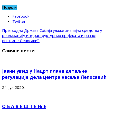
Подели
Facebook
Twitter
Претходна
Држава Србија улаже значајна средства у
реализацију инфраструктурних пројеката и развој
општине Лепосавић
Сличне вести
Јавни увид у Нацрт плана детаљне
регулације дела центра насеља Лепосавић
24. јул 2020.
О Б А В Е Ш Т Е Њ Е