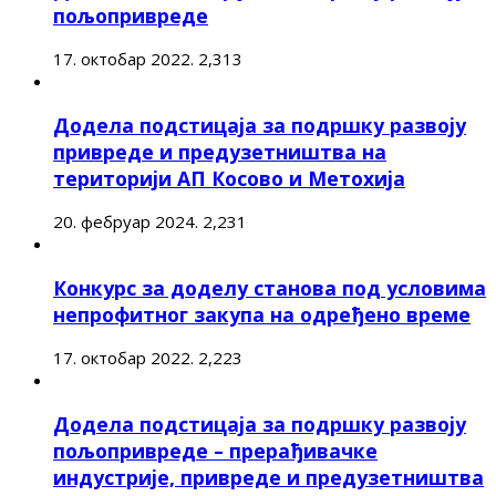
пољопривреде
17. октобар 2022.
2,313
Додела подстицаја за подршку развоју
привреде и предузетништва на
територији АП Косово и Метохија
20. фебруар 2024.
2,231
Конкурс за доделу станова под условима
непрофитног закупа на одређено време
17. октобар 2022.
2,223
Додела подстицаја за подршку развоју
пољопривреде – прерађивачке
индустрије, привреде и предузетништва