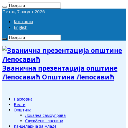
Петак, 7.август 2026
Контакти
English
Званична презентација општине
Лепосавић Општина Лепосавић
Насловна
Вести
Општина
Локална самоуправа
Службени гласници
Канцеларија за младе