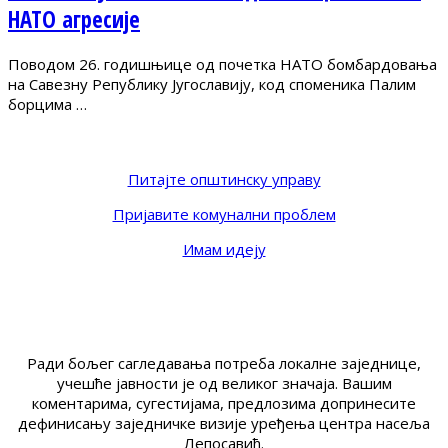
НАТО агресије
Поводом 26. годишњице од почетка НАТО бомбардовања
на Савезну Републику Југославију, код споменика Палим
борцима …
Питајте општинску управу
Пријавите комунални проблем
Имам идеју
Ради бољег сагледавања потреба локалне заједнице,
учешће јавности је од великог значаја. Вашим
коментарима, сугестијама, предлозима допринесите
дефинисању заједничке визије уређења центра насеља
Лепосавић.