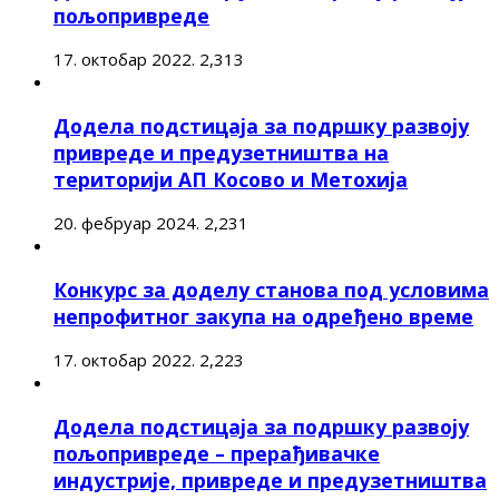
пољопривреде
17. октобар 2022.
2,313
Додела подстицаја за подршку развоју
привреде и предузетништва на
територији АП Косово и Метохија
20. фебруар 2024.
2,231
Конкурс за доделу станова под условима
непрофитног закупа на одређено време
17. октобар 2022.
2,223
Додела подстицаја за подршку развоју
пољопривреде – прерађивачке
индустрије, привреде и предузетништва