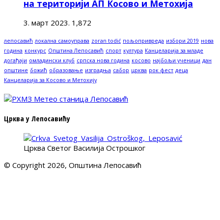
на територији АП Косово и Метохија
3. март 2023.
1,872
лепосавић
локална самоуправа
zoran todić
пољопривреда
избори 2019
нова
година
конкурс
Општина Лепосавић
спорт
култура
Канцеларија за младе
догађаји
омладински клуб
српска нова година
косово
најбољи ученици
дан
општине
божић
образовање
изградња
сабор
црква
рок фест
деца
Канцеларија за Косово и Метохију
Црква у Лепосавићу
Црква Светог Василија Острошког
© Copyright 2026, Општина Лепосавић