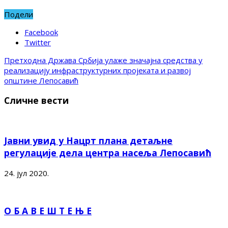
Подели
Facebook
Twitter
Претходна
Држава Србија улаже значајна средства у
реализацију инфраструктурних пројеката и развој
општине Лепосавић
Сличне вести
Јавни увид у Нацрт плана детаљне
регулације дела центра насеља Лепосавић
24. јул 2020.
О Б А В Е Ш Т Е Њ Е