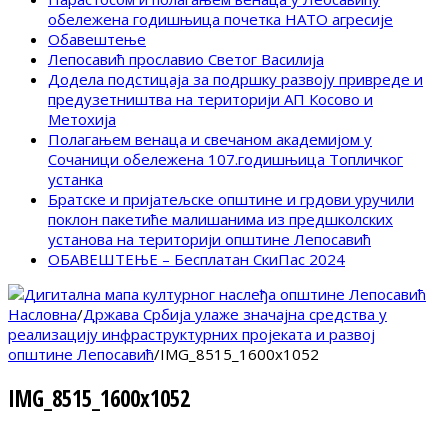
обележена годишњица почетка НАТО агресије
Обавештење
Лепосавић прославио Светог Василија
Додела подстицаја за подршку развоју привреде и
предузетништва на територији АП Косово и
Метохија
Полагањем венаца и свечаном академијом у
Сочаници обележена 107.годишњица Топличког
устанка
Братске и пријатељске општине и грдови уручили
поклон пакетиће малишанима из предшколских
установа на територији општине Лепосавић
ОБАВЕШТЕЊЕ – Бесплатан СкиПас 2024
Насловна
/
Држава Србија улаже значајна средства у
реализацију инфраструктурних пројеката и развој
општине Лепосавић
/
IMG_8515_1600x1052
IMG_8515_1600x1052