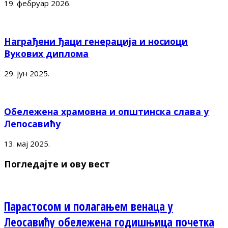
19. фебруар 2026.
Награђени ђаци генерација и носиоци
Вукових диплома
29. јун 2025.
Обележена храмовна и општинска слава у
Лепосавићу
13. мај 2025.
Погледајте и ову вест
Парастосом и полагањем венаца у
Леосавићу обележена годишњица почетка