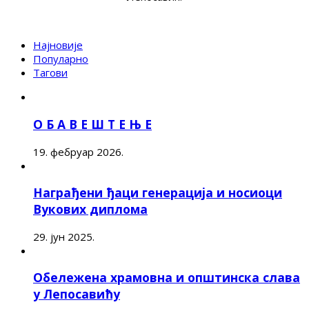
Најновије
Популарно
Тагови
О Б А В Е Ш Т Е Њ Е
19. фебруар 2026.
Награђени ђаци генерација и носиоци
Вукових диплома
29. јун 2025.
Обележена храмовна и општинска слава
у Лепосавићу