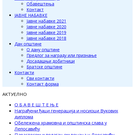
Обавештења
Контакт
ЈАВНЕ НАБАВКЕ
Јавне набавке 2021
Јавне набавке 2020
Јавне набавке 2019
Јавне набавке 2018
Дан општине
О дану општине
Предлог за награду или признање
Досадашњи добитници
Братске општине
Контакти
Сви контакти
Контакт форма
АКТУЕЛНО
О Б А В Е Ш Т Е Њ Е
Награђени ђаци генерација и носиоци Вукових
диплома
Обележена храмовна и општинска слава у
Лепосавићу
Парастосом и полагањем венаца у Леосавићу