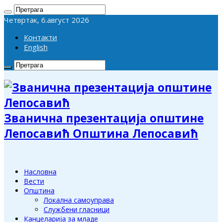
Четвртак, 6.август 2026
Контакти
English
Званична презентација општине
Лепосавић Општина Лепосавић
Насловна
Вести
Општина
Локална самоуправа
Службени гласници
Канцеларија за младе