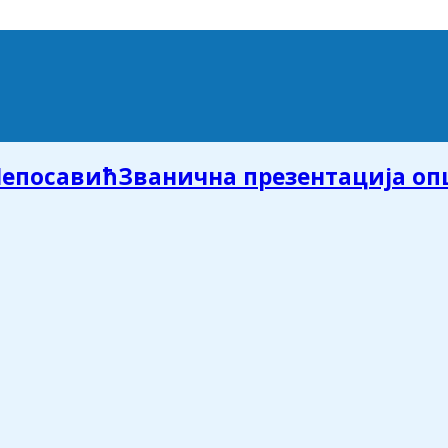
Званична презентација о