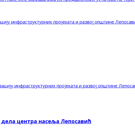
ацију инфраструктурних пројеката и развој општине Лепосав
зацију инфраструктурних пројеката и развој општине Лепоса
е дела центра насеља Лепосавић