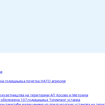
ма
ена годишњица почетка НАТО агресије
редузетништва на територији АП Косово и Метохија
 обележена 107.годишњица Топличког устанка
клон пакетиће малишанима из предшколских установа на тер