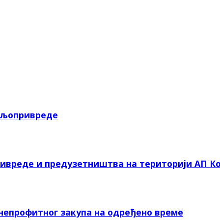
пољопривреде
ривреде и предузетништва на територији АП Ко
 непрофитног закупа на одређено време