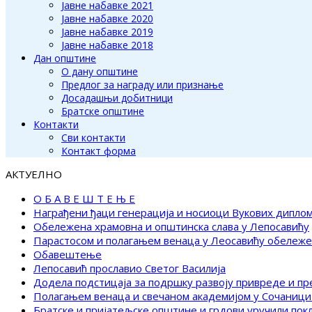
Јавне набавке 2021
Јавне набавке 2020
Јавне набавке 2019
Јавне набавке 2018
Дан општине
О дану општине
Предлог за награду или признање
Досадашњи добитници
Братске општине
Контакти
Сви контакти
Контакт форма
АКТУЕЛНО
О Б А В Е Ш Т Е Њ Е
Награђени ђаци генерација и носиоци Вукових дипло
Обележена храмовна и општинска слава у Лепосавићу
Парастосом и полагањем венаца у Леосавићу обележ
Обавештење
Лепосавић прославио Светог Василија
Додела подстицаја за подршку развоју привреде и п
Полагањем венаца и свечаном академијом у Сочаници
Братске и пријатељске општине и грдови уручили по