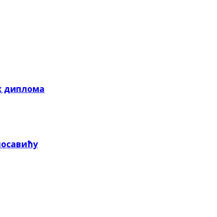
х диплома
посавићу