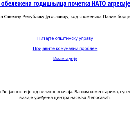
 обележена годишњица почетка НАТО агресиј
Савезну Републику Југославију, код споменика Палим борц
Питајте општинску управу
Пријавите комунални проблем
Имам идеју
ће јавности је од великог значаја. Вашим коментарима, су
визије уређења центра насеља Лепосавић.