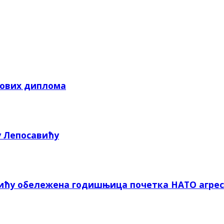
кових диплома
у Лепосавићу
вићу обележена годишњица почетка НАТО агрес