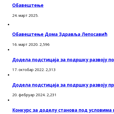
Обавештење
24. март 2025.
Обавештење Дома Здравља Лепосавић
16. март 2020.
2,596
Додела подстицаја за подршку развоју 
17. октобар 2022.
2,313
Додела подстицаја за подршку развоју п
20. фебруар 2024.
2,231
Конкурс за доделу станова под условима