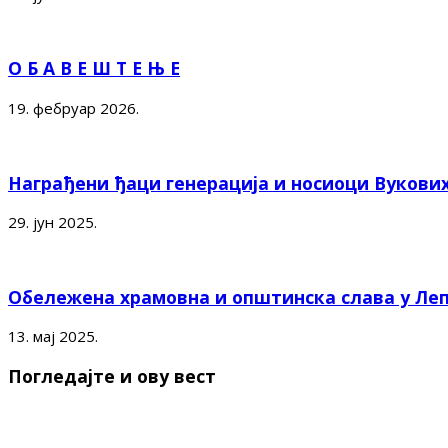
О Б А В Е Ш Т Е Њ Е
19. фебруар 2026.
Награђени ђаци генерација и носиоци Вукови
29. јун 2025.
Обележена храмовна и општинска слава у Ле
13. мај 2025.
Погледајте и ову вест