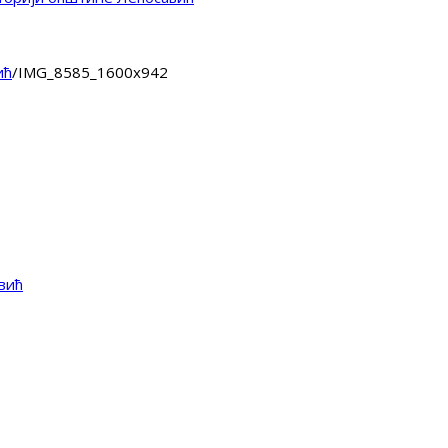
ић
/
IMG_8585_1600x942
вић