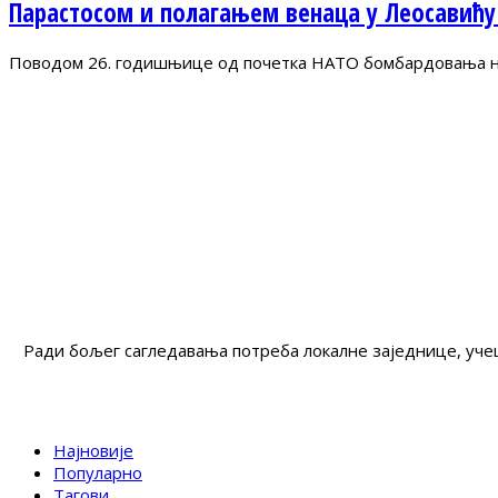
Парастосом и полагањем венаца у Леосавићу
Поводом 26. годишњице од почетка НАТО бомбардовања на 
Ради бољег сагледавања потреба локалне заједнице, учеш
Најновије
Популарно
Тагови