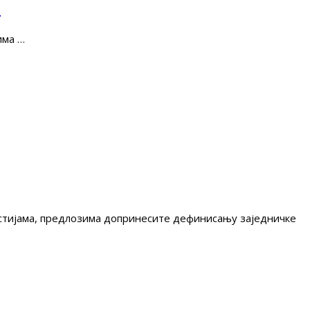
е
има …
гестијама, предлозима допринесите дефинисању заједничке