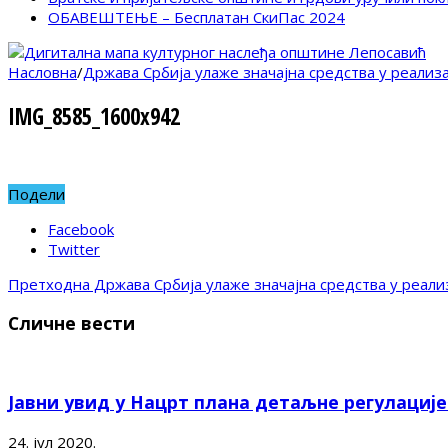
ОБАВЕШТЕЊЕ – Бесплатан СкиПас 2024
Насловна
/
Држава Србија улаже значајна средства у реализ
IMG_8585_1600x942
Подели
Facebook
Twitter
Претходна
Држава Србија улаже значајна средства у реали
Сличне вести
Јавни увид у Нацрт плана детаљне регулациј
24. јул 2020.