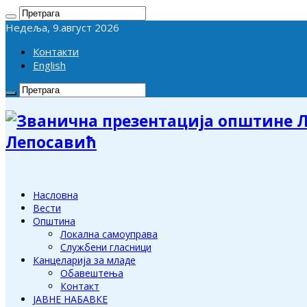
Недеља, 9.август 2026
Контакти
English
Лепосавић
Насловна
Вести
Општина
Локална самоуправа
Службени гласници
Канцеларија за младе
Обавештења
Контакт
ЈАВНЕ НАБАВКЕ