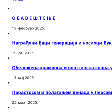
О Б А В Е Ш Т Е Њ Е
19. фебруар 2026.
Награђени ђаци генерација и носиоци Ву
29. јун 2025.
Обележена храмовна и општинска слава 
13. мај 2025.
Парастосом и полагањем венаца у Леоса
25. март 2025.