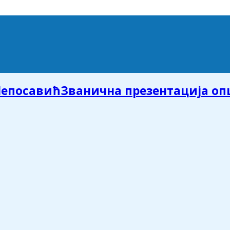
Званична презентација о