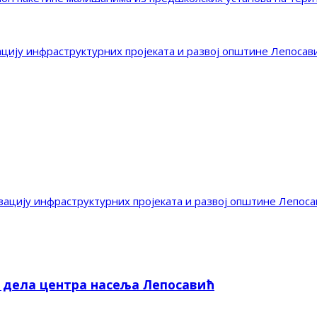
ацију инфраструктурних пројеката и развој општине Лепосав
зацију инфраструктурних пројеката и развој општине Лепоса
е дела центра насеља Лепосавић