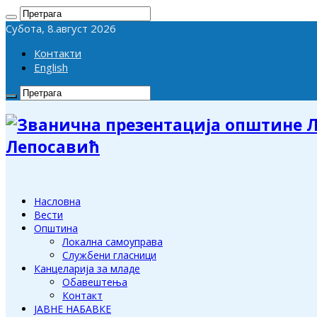
Субота, 8.август 2026
Контакти
English
Лепосавић
Насловна
Вести
Општина
Локална самоуправа
Службени гласници
Канцеларија за младе
Обавештења
Контакт
ЈАВНЕ НАБАВКЕ