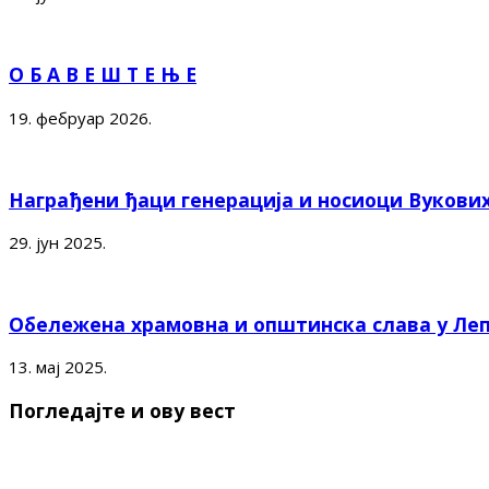
О Б А В Е Ш Т Е Њ Е
19. фебруар 2026.
Награђени ђаци генерација и носиоци Вукови
29. јун 2025.
Обележена храмовна и општинска слава у Ле
13. мај 2025.
Погледајте и ову вест