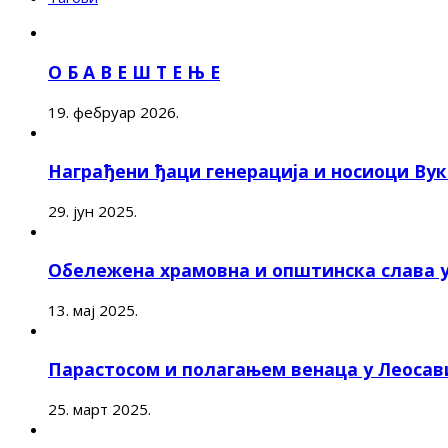
О Б А В Е Ш Т Е Њ Е
19. фебруар 2026.
Награђени ђаци генерација и носиоци Ву
29. јун 2025.
Обележена храмовна и општинска слава 
13. мај 2025.
Парастосом и полагањем венаца у Леоса
25. март 2025.