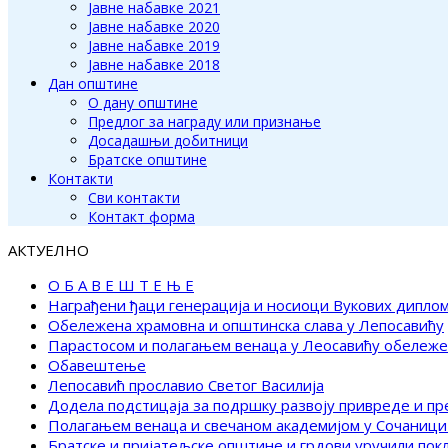
Јавне набавке 2021
Јавне набавке 2020
Јавне набавке 2019
Јавне набавке 2018
Дан општине
О дану општине
Предлог за награду или признање
Досадашњи добитници
Братске општине
Контакти
Сви контакти
Контакт форма
АКТУЕЛНО
О Б А В Е Ш Т Е Њ Е
Награђени ђаци генерација и носиоци Вукових дипло
Обележена храмовна и општинска слава у Лепосавићу
Парастосом и полагањем венаца у Леосавићу обележ
Обавештење
Лепосавић прославио Светог Василија
Додела подстицаја за подршку развоју привреде и п
Полагањем венаца и свечаном академијом у Сочаници
Братске и пријатељске општине и грдови уручили по