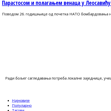
Парастосом и полагањем венаца у Леосавићу
Поводом 26. годишњице од почетка НАТО бомбардовања на 
Ради бољег сагледавања потреба локалне заједнице, учеш
Најновије
Популарно
Тагови