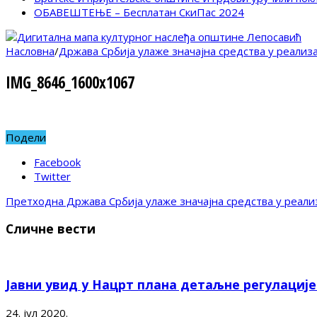
ОБАВЕШТЕЊЕ – Бесплатан СкиПас 2024
Насловна
/
Држава Србија улаже значајна средства у реализ
IMG_8646_1600x1067
Подели
Facebook
Twitter
Претходна
Држава Србија улаже значајна средства у реали
Сличне вести
Јавни увид у Нацрт плана детаљне регулациј
24. јул 2020.