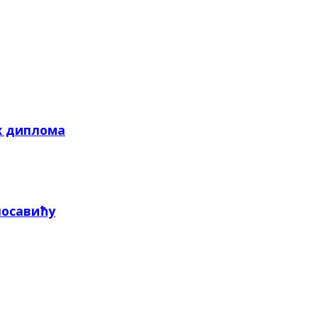
х диплома
посавићу