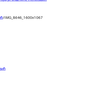
ић
/
IMG_8646_1600x1067
вић