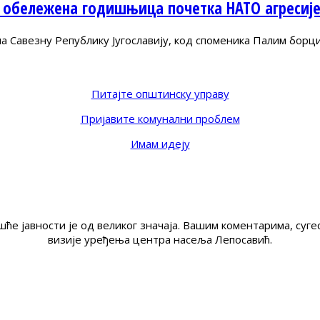
 обележена годишњица почетка НАТО агресиј
Савезну Републику Југославију, код споменика Палим борц
Питајте општинску управу
Пријавите комунални проблем
Имам идеју
ће јавности је од великог значаја. Вашим коментарима, су
визије уређења центра насеља Лепосавић.