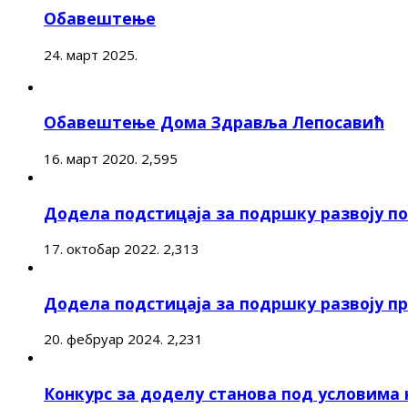
Обавештење
24. март 2025.
Обавештење Дома Здравља Лепосавић
16. март 2020.
2,595
Додела подстицаја за подршку развоју 
17. октобар 2022.
2,313
Додела подстицаја за подршку развоју п
20. фебруар 2024.
2,231
Конкурс за доделу станова под условима