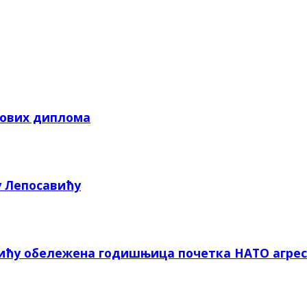
кових диплома
у Лепосавићу
вићу обележена годишњица почетка НАТО агрес