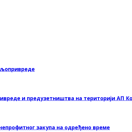
пољопривреде
ривреде и предузетништва на територији АП Ко
 непрофитног закупа на одређено време