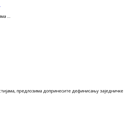
е
има …
гестијама, предлозима допринесите дефинисању заједничке