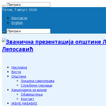
Петак, 7.август 2026
Контакти
English
Лепосавић
Насловна
Вести
Општина
Локална самоуправа
Службени гласници
Канцеларија за младе
Обавештења
Контакт
ЈАВНЕ НАБАВКЕ