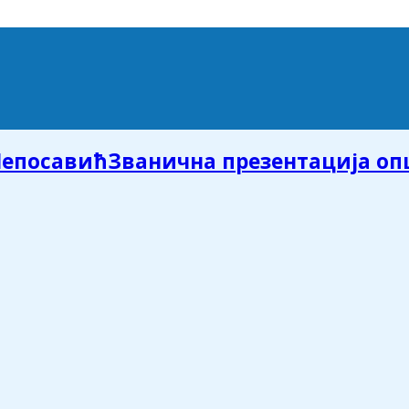
Званична презентација о