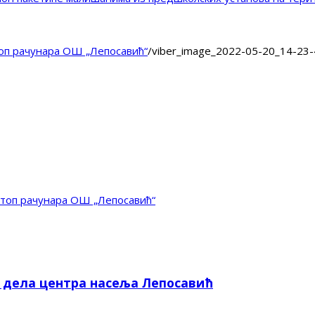
топ рачунара ОШ „Лепосавић“
/
viber_image_2022-05-20_14-23
птоп рачунара ОШ „Лепосавић“
е дела центра насеља Лепосавић