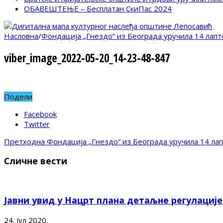
ОБАВЕШТЕЊЕ – Бесплатан СкиПас 2024
Насловна
/
Фондација „Гнездо“ из Београда уручила 14 лап
viber_image_2022-05-20_14-23-48-847
Подели
Facebook
Twitter
Претходна
Фондација „Гнездо“ из Београда уручила 14 ла
Сличне вести
Јавни увид у Нацрт плана детаљне регулациј
24. јул 2020.