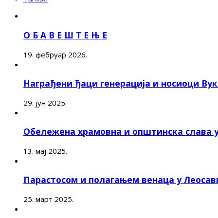
О Б А В Е Ш Т Е Њ Е
19. фебруар 2026.
Награђени ђаци генерација и носиоци Ву
29. јун 2025.
Обележена храмовна и општинска слава 
13. мај 2025.
Парастосом и полагањем венаца у Леоса
25. март 2025.