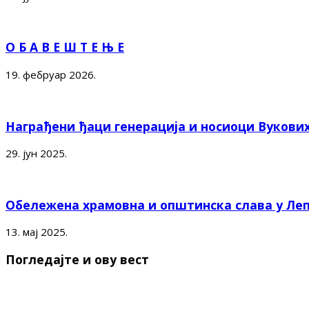
О Б А В Е Ш Т Е Њ Е
19. фебруар 2026.
Награђени ђаци генерација и носиоци Вукови
29. јун 2025.
Обележена храмовна и општинска слава у Ле
13. мај 2025.
Погледајте и ову вест