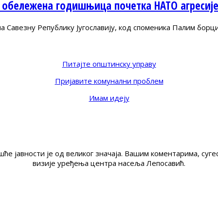
 обележена годишњица почетка НАТО агресиј
Савезну Републику Југославију, код споменика Палим борц
Питајте општинску управу
Пријавите комунални проблем
Имам идеју
ће јавности је од великог значаја. Вашим коментарима, су
визије уређења центра насеља Лепосавић.