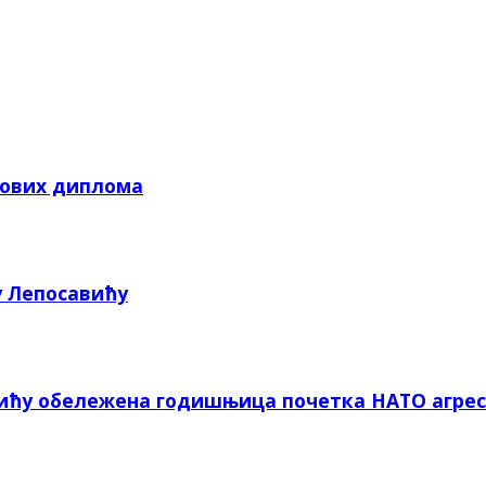
кових диплома
у Лепосавићу
вићу обележена годишњица почетка НАТО агрес