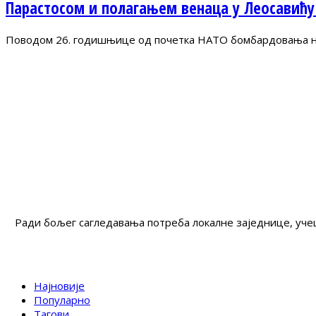
Парастосом и полагањем венаца у Леосавићу
Поводом 26. годишњице од почетка НАТО бомбардовања на 
Ради бољег сагледавања потреба локалне заједнице, учеш
Најновије
Популарно
Тагови