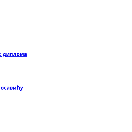
х диплома
посавићу