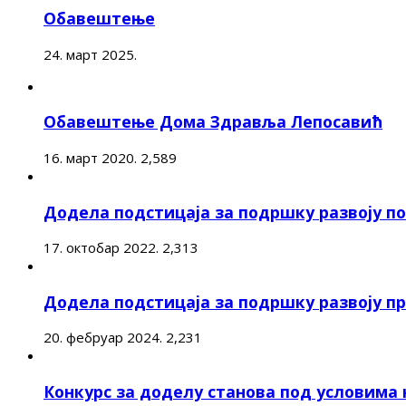
Обавештење
24. март 2025.
Обавештење Дома Здравља Лепосавић
16. март 2020.
2,589
Додела подстицаја за подршку развоју 
17. октобар 2022.
2,313
Додела подстицаја за подршку развоју п
20. фебруар 2024.
2,231
Конкурс за доделу станова под условима