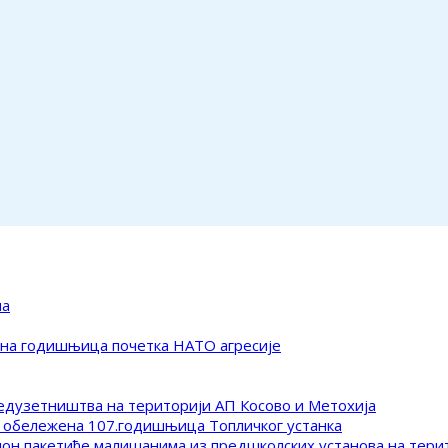
ма
ена годишњица почетка НАТО агресије
редузетништва на територији АП Косово и Метохија
 обележена 107.годишњица Топличког устанка
клон пакетиће малишанима из предшколских установа на тер