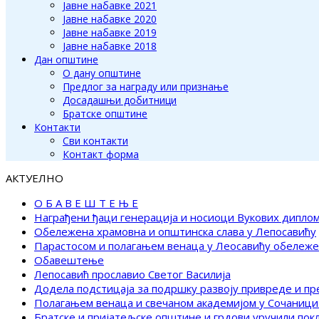
Јавне набавке 2021
Јавне набавке 2020
Јавне набавке 2019
Јавне набавке 2018
Дан општине
О дану општине
Предлог за награду или признање
Досадашњи добитници
Братске општине
Контакти
Сви контакти
Контакт форма
АКТУЕЛНО
О Б А В Е Ш Т Е Њ Е
Награђени ђаци генерација и носиоци Вукових дипло
Обележена храмовна и општинска слава у Лепосавићу
Парастосом и полагањем венаца у Леосавићу обележ
Обавештење
Лепосавић прославио Светог Василија
Додела подстицаја за подршку развоју привреде и п
Полагањем венаца и свечаном академијом у Сочаници
Братске и пријатељске општине и грдови уручили по