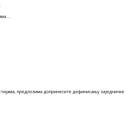
е
има …
гестијама, предлозима допринесите дефинисању заједничке