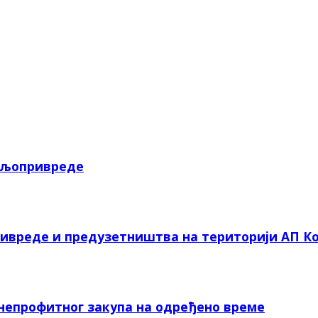
пољопривреде
ривреде и предузетништва на територији АП Ко
 непрофитног закупа на одређено време