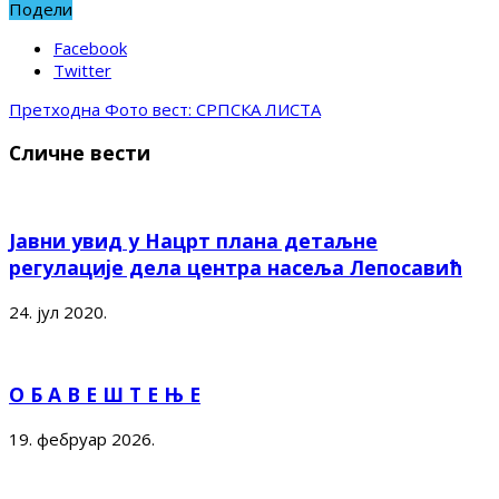
Подели
Facebook
Twitter
Претходна
Фото вест: СРПСКА ЛИСТА
Сличне вести
Јавни увид у Нацрт плана детаљне
регулације дела центра насеља Лепосавић
24. јул 2020.
О Б А В Е Ш Т Е Њ Е
19. фебруар 2026.