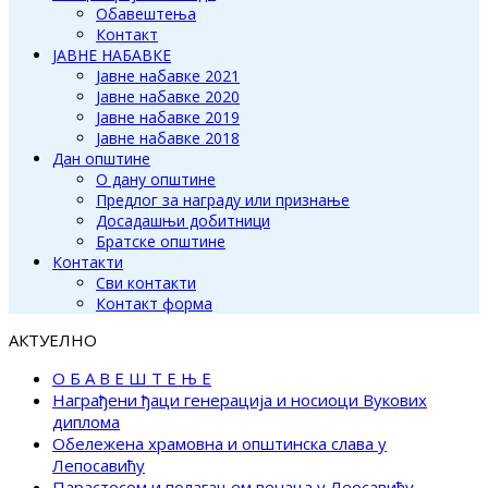
Обавештења
Контакт
ЈАВНЕ НАБАВКЕ
Јавне набавке 2021
Јавне набавке 2020
Јавне набавке 2019
Јавне набавке 2018
Дан општине
О дану општине
Предлог за награду или признање
Досадашњи добитници
Братске општине
Контакти
Сви контакти
Контакт форма
АКТУЕЛНО
О Б А В Е Ш Т Е Њ Е
Награђени ђаци генерација и носиоци Вукових
диплома
Обележена храмовна и општинска слава у
Лепосавићу
Парастосом и полагањем венаца у Леосавићу