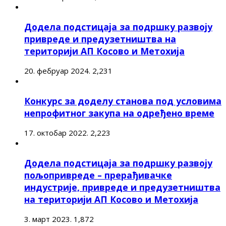
Додела подстицаја за подршку развоју
привреде и предузетништва на
територији АП Косово и Метохија
20. фебруар 2024.
2,231
Конкурс за доделу станова под условима
непрофитног закупа на одређено време
17. октобар 2022.
2,223
Додела подстицаја за подршку развоју
пољопривреде – прерађивачке
индустрије, привреде и предузетништва
на територији АП Косово и Метохија
3. март 2023.
1,872