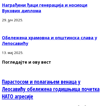
Награђени ђаци генерација и носиоци
Вукових диплома
29. јун 2025.
Обележена храмовна и општинска слава у
Лепосавићу
13. мај 2025.
Погледајте и ову вест
Парастосом и полагањем венаца у
Леосавићу обележена годишњица почетка
НАТО агресије