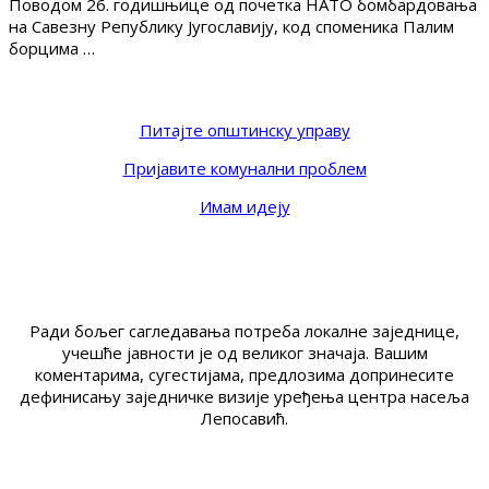
Поводом 26. годишњице од почетка НАТО бомбардовања
на Савезну Републику Југославију, код споменика Палим
борцима …
Питајте општинску управу
Пријавите комунални проблем
Имам идеју
Ради бољег сагледавања потреба локалне заједнице,
учешће јавности је од великог значаја. Вашим
коментарима, сугестијама, предлозима допринесите
дефинисању заједничке визије уређења центра насеља
Лепосавић.