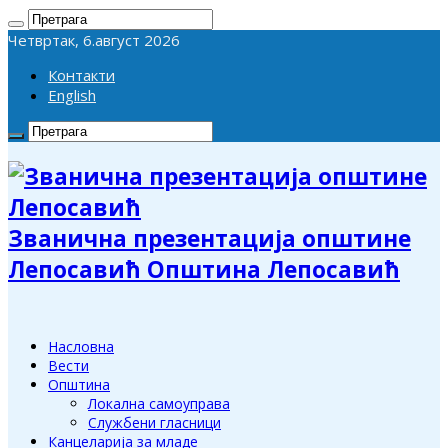
Четвртак, 6.август 2026
Контакти
English
Званична презентација општине
Лепосавић Општина Лепосавић
Насловна
Вести
Општина
Локална самоуправа
Службени гласници
Канцеларија за младе