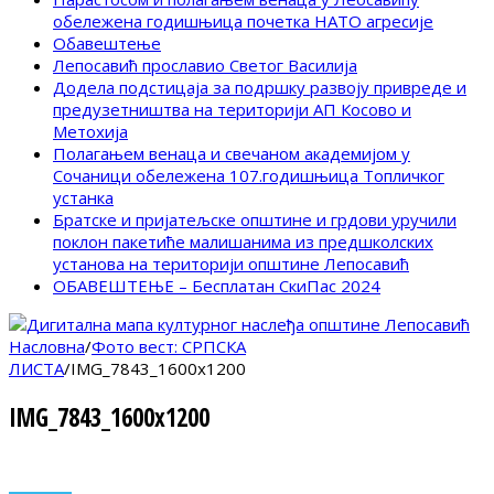
обележена годишњица почетка НАТО агресије
Обавештење
Лепосавић прославио Светог Василија
Додела подстицаја за подршку развоју привреде и
предузетништва на територији АП Косово и
Метохија
Полагањем венаца и свечаном академијом у
Сочаници обележена 107.годишњица Топличког
устанка
Братске и пријатељске општине и грдови уручили
поклон пакетиће малишанима из предшколских
установа на територији општине Лепосавић
ОБАВЕШТЕЊЕ – Бесплатан СкиПас 2024
Насловна
/
Фото вест: СРПСКА
ЛИСТА
/
IMG_7843_1600x1200
IMG_7843_1600x1200