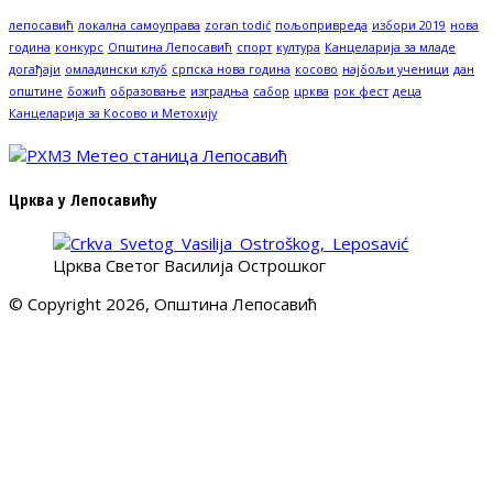
лепосавић
локална самоуправа
zoran todić
пољопривреда
избори 2019
нова
година
конкурс
Општина Лепосавић
спорт
култура
Канцеларија за младе
догађаји
омладински клуб
српска нова година
косово
најбољи ученици
дан
општине
божић
образовање
изградња
сабор
црква
рок фест
деца
Канцеларија за Косово и Метохију
Црква у Лепосавићу
Црква Светог Василија Острошког
© Copyright 2026, Општина Лепосавић