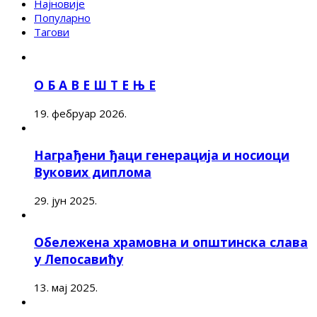
Најновије
Популарно
Тагови
О Б А В Е Ш Т Е Њ Е
19. фебруар 2026.
Награђени ђаци генерација и носиоци
Вукових диплома
29. јун 2025.
Обележена храмовна и општинска слава
у Лепосавићу
13. мај 2025.