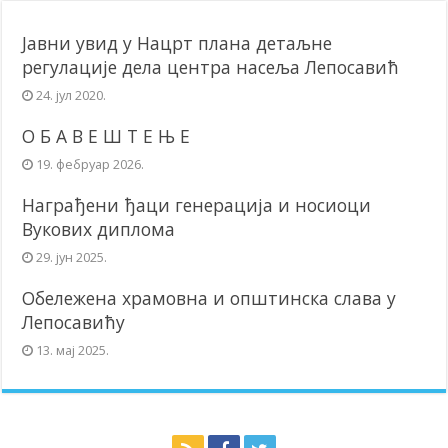
Јавни увид у Нацрт плана детаљне
регулације дела центра насеља Лепосавић
24. јул 2020.
О Б А В Е Ш Т Е Њ Е
19. фебруар 2026.
Награђени ђаци генерација и носиоци
Вукових диплома
29. јун 2025.
Обележена храмовна и општинска слава у
Лепосавићу
13. мај 2025.