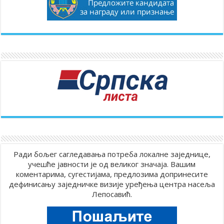
Ради бољег сагледавања потреба локалне заједнице,
учешће јавности је од великог значаја. Вашим
коментарима, сугестијама, предлозима допринесите
дефинисању заједничке визије уређења центра насеља
Лепосавић.