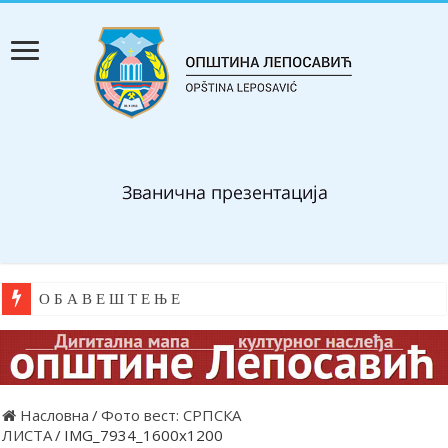
О Б А В Е Ш Т Е Њ Е
Насловна
/
Фото вест: СРПСКА
ЛИСТА
/
IMG_7934_1600x1200