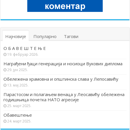
Најновије
Популарно
Тагови
О Б А В Е Ш Т Е Њ Е
19. фебруар 2026.
Награђени ђаци генерација и носиоци Вукових диплома
29. јун 2025.
Обележена храмовна и општинска слава у Лепосавићу
13. мај 2025.
Парастосом и полагањем венаца у Леосавићу обележена
годишњица почетка НАТО агресије
25. март 2025.
Обавештење
24. март 2025.