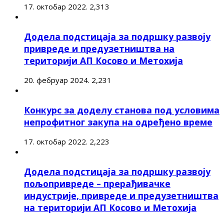
17. октобар 2022.
2,313
Додела подстицаја за подршку развоју
привреде и предузетништва на
територији АП Косово и Метохија
20. фебруар 2024.
2,231
Конкурс за доделу станова под условима
непрофитног закупа на одређено време
17. октобар 2022.
2,223
Додела подстицаја за подршку развоју
пољопривреде – прерађивачке
индустрије, привреде и предузетништва
на територији АП Косово и Метохија