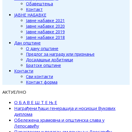
Обавештења
Контакт
ЈАВНЕ НАБАВКЕ
Јавне набавке 2021
Јавне набавке 2020
Јавне набавке 2019
Јавне набавке 2018
Дан општине
О дану општине
Предлог за награду или признање
Досадашњи добитници
Братске општине
Контакти
Сви контакти
Контакт форма
АКТУЕЛНО
О Б А В Е Ш Т Е Њ Е
Награђени ђаци генерација и носиоци Вукових
диплома
Обележена храмовна и општинска слава у
Лепосавићу
Парастосом и полагањем венаца у Леосавићу