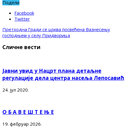
Подели
Facebook
Twitter
Претходна
Гради се црква посвећена Вазнесењу
господњем у селу Придворица
Сличне вести
Јавни увид у Нацрт плана детаљне
регулације дела центра насеља Лепосавић
24. јул 2020.
О Б А В Е Ш Т Е Њ Е
19. фебруар 2026.