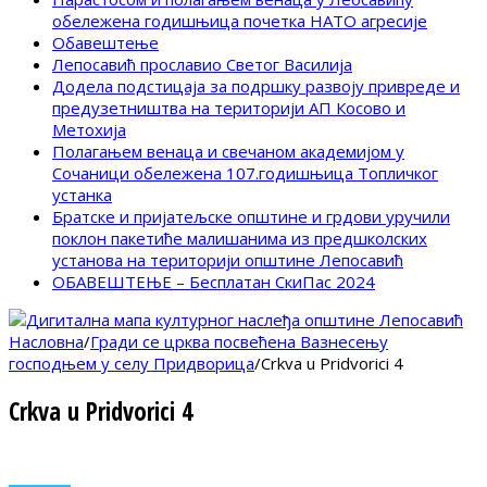
обележена годишњица почетка НАТО агресије
Обавештење
Лепосавић прославио Светог Василија
Додела подстицаја за подршку развоју привреде и
предузетништва на територији АП Косово и
Метохија
Полагањем венаца и свечаном академијом у
Сочаници обележена 107.годишњица Топличког
устанка
Братске и пријатељске општине и грдови уручили
поклон пакетиће малишанима из предшколских
установа на територији општине Лепосавић
ОБАВЕШТЕЊЕ – Бесплатан СкиПас 2024
Насловна
/
Гради се црква посвећена Вазнесењу
господњем у селу Придворица
/
Crkva u Pridvorici 4
Crkva u Pridvorici 4