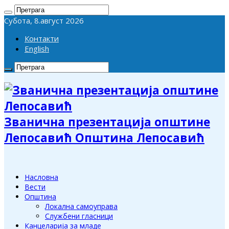
Субота, 8.август 2026
Контакти
English
Званична презентација општине
Лепосавић Општина Лепосавић
Насловна
Вести
Општина
Локална самоуправа
Службени гласници
Канцеларија за младе