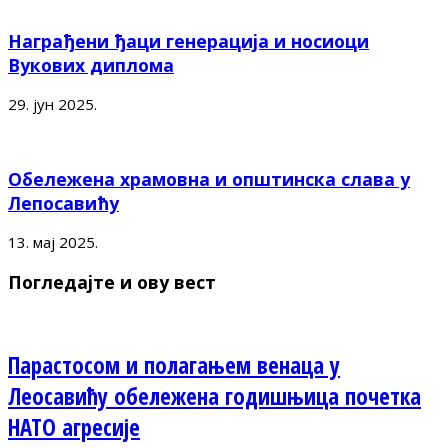
Награђени ђаци генерација и носиоци
Вукових диплома
29. јун 2025.
Обележена храмовна и општинска слава у
Лепосавићу
13. мај 2025.
Погледајте и ову вест
Парастосом и полагањем венаца у
Леосавићу обележена годишњица почетка
НАТО агресије