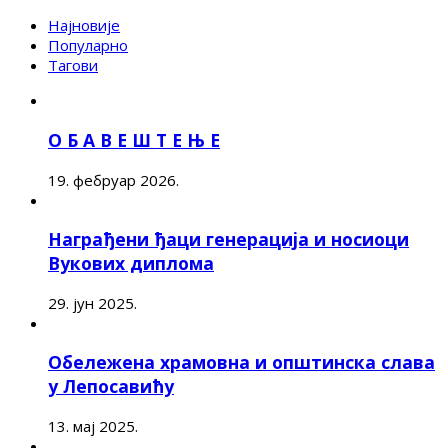
Најновије
Популарно
Тагови
О Б А В Е Ш Т Е Њ Е
19. фебруар 2026.
Награђени ђаци генерација и носиоци
Вукових диплома
29. јун 2025.
Обележена храмовна и општинска слава
у Лепосавићу
13. мај 2025.