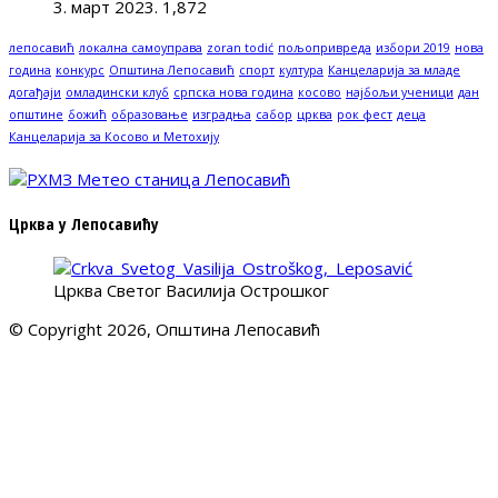
3. март 2023.
1,872
лепосавић
локална самоуправа
zoran todić
пољопривреда
избори 2019
нова
година
конкурс
Општина Лепосавић
спорт
култура
Канцеларија за младе
догађаји
омладински клуб
српска нова година
косово
најбољи ученици
дан
општине
божић
образовање
изградња
сабор
црква
рок фест
деца
Канцеларија за Косово и Метохију
Црква у Лепосавићу
Црква Светог Василија Острошког
© Copyright 2026, Општина Лепосавић