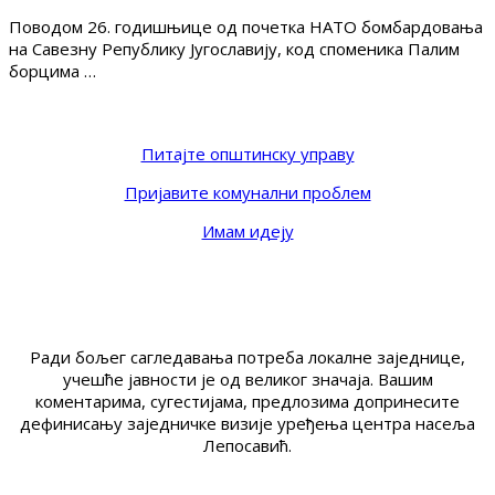
Поводом 26. годишњице од почетка НАТО бомбардовања
на Савезну Републику Југославију, код споменика Палим
борцима …
Питајте општинску управу
Пријавите комунални проблем
Имам идеју
Ради бољег сагледавања потреба локалне заједнице,
учешће јавности је од великог значаја. Вашим
коментарима, сугестијама, предлозима допринесите
дефинисању заједничке визије уређења центра насеља
Лепосавић.