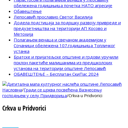
обележена годишњица почетка НАТО агресије
Обавештење
Лепосавић прославио Светог Василија
Додела подстицаја за подршку развоју привреде и
предузетништва на територији АП Косово и
Метохија
Полагањем венаца и свечаном академијом у
Сочаници обележена 107.годишњица Топличког
устанка
Братске и пријатељске општине и грдови уручили
поклон пакетиће малишанима из предшколских
установа на територији општине Лепосавић
ОБАВЕШТЕЊЕ – Бесплатан СкиПас 2024
Насловна
/
Гради се црква посвећена Вазнесењу
господњем у селу Придворица
/
Crkva u Pridvorici
Crkva u Pridvorici