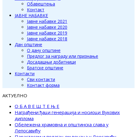
Обавештења
Контакт
ЈАВНЕ НАБАВКЕ
Јавне набавке 2021
Јавне набавке 2020
Јавне набавке 2019
Јавне набавке 2018
Дан општине
О дану општине
Предлог за награду или признање
Досадашњи добитници
Братске општине
Контакти
Сви контакти
Контакт форма
АКТУЕЛНО
О Б А В Е Ш Т Е Њ Е
Награђени ђаци генерација и носиоци Вукових
диплома
Обележена храмовна и општинска слава у
Лепосавићу
Парастосом и полагањем венаца у Леосавићу