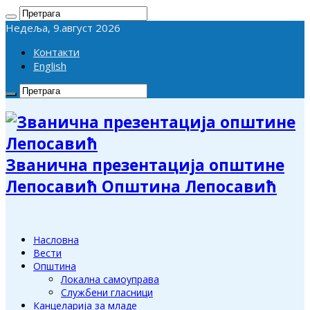
Недеља, 9.август 2026
Контакти
English
Званична презентација општине
Лепосавић Општина Лепосавић
Насловна
Вести
Општина
Локална самоуправа
Службени гласници
Канцеларија за младе