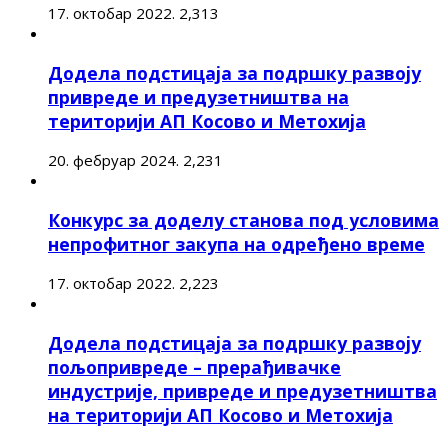
17. октобар 2022.
2,313
Додела подстицаја за подршку развоју
привреде и предузетништва на
територији АП Косово и Метохија
20. фебруар 2024.
2,231
Конкурс за доделу станова под условима
непрофитног закупа на одређено време
17. октобар 2022.
2,223
Додела подстицаја за подршку развоју
пољопривреде – прерађивачке
индустрије, привреде и предузетништва
на територији АП Косово и Метохија