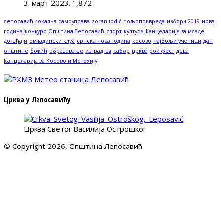
3. март 2023.
1,872
лепосавић
локална самоуправа
zoran todić
пољопривреда
избори 2019
нова
година
конкурс
Општина Лепосавић
спорт
култура
Канцеларија за младе
догађаји
омладински клуб
српска нова година
косово
најбољи ученици
дан
општине
божић
образовање
изградња
сабор
црква
рок фест
деца
Канцеларија за Косово и Метохију
Црква у Лепосавићу
Црква Светог Василија Острошког
© Copyright 2026, Општина Лепосавић