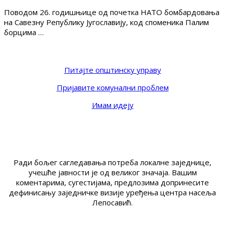
Поводом 26. годишњице од почетка НАТО бомбардовања
на Савезну Републику Југославију, код споменика Палим
борцима …
Питајте општинску управу
Пријавите комунални проблем
Имам идеју
Ради бољег сагледавања потреба локалне заједнице,
учешће јавности је од великог значаја. Вашим
коментарима, сугестијама, предлозима допринесите
дефинисању заједничке визије уређења центра насеља
Лепосавић.