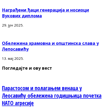
Награђени ђаци генерација и носиоци
Вукових диплома
29. јун 2025.
Обележена храмовна и општинска слава у
Лепосавићу
13. мај 2025.
Погледајте и ову вест
Парастосом и полагањем венаца у
Леосавићу обележена годишњица почетка
НАТО агресије