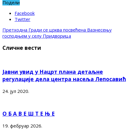
Подели
Facebook
Twitter
Претходна
Гради се црква посвећена Вазнесењу
господњем у селу Придворица
Сличне вести
Јавни увид у Нацрт плана детаљне
регулације дела центра насеља Лепосавић
24. јул 2020.
О Б А В Е Ш Т Е Њ Е
19. фебруар 2026.