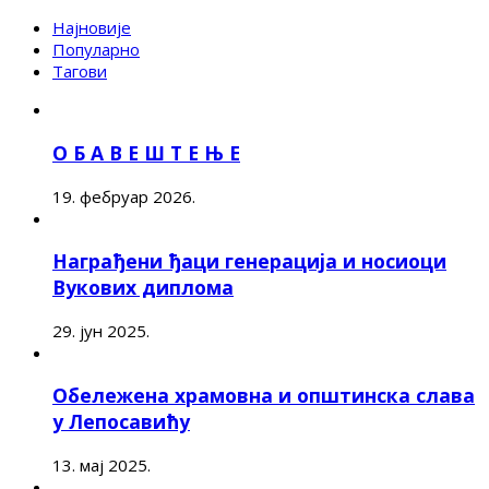
Најновије
Популарно
Тагови
О Б А В Е Ш Т Е Њ Е
19. фебруар 2026.
Награђени ђаци генерација и носиоци
Вукових диплома
29. јун 2025.
Обележена храмовна и општинска слава
у Лепосавићу
13. мај 2025.