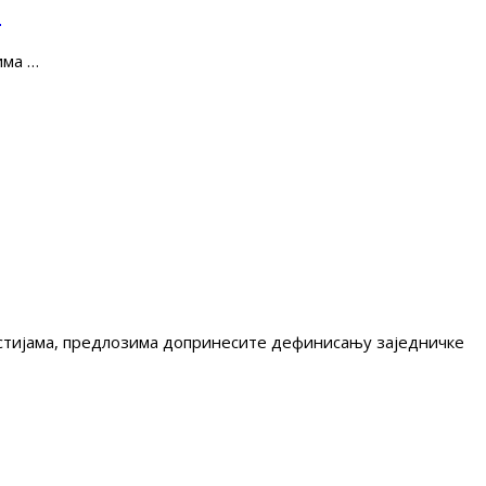
е
има …
гестијама, предлозима допринесите дефинисању заједничке