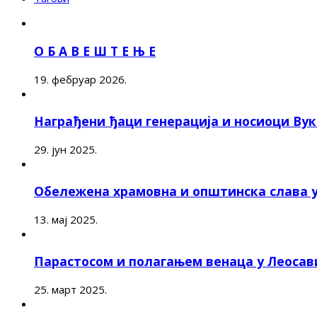
О Б А В Е Ш Т Е Њ Е
19. фебруар 2026.
Награђени ђаци генерација и носиоци Ву
29. јун 2025.
Обележена храмовна и општинска слава 
13. мај 2025.
Парастосом и полагањем венаца у Леоса
25. март 2025.