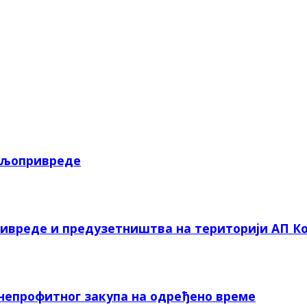
пољопривреде
ривреде и предузетништва на територији АП Ко
 непрофитног закупа на одређено време