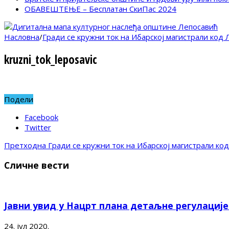
ОБАВЕШТЕЊЕ – Бесплатан СкиПас 2024
Насловна
/
Гради се кружни ток на Ибарској магистрали код
kruzni_tok_leposavic
Подели
Facebook
Twitter
Претходна
Гради се кружни ток на Ибарској магистрали ко
Сличне вести
Јавни увид у Нацрт плана детаљне регулациј
24. јул 2020.