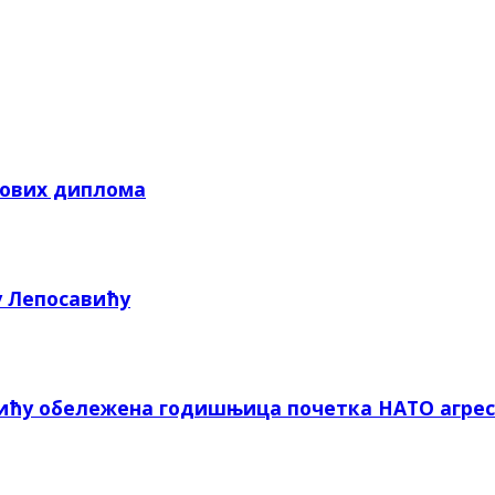
кових диплома
у Лепосавићу
вићу обележена годишњица почетка НАТО агрес