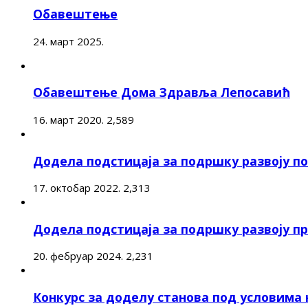
Обавештење
24. март 2025.
Обавештење Дома Здравља Лепосавић
16. март 2020.
2,589
Додела подстицаја за подршку развоју 
17. октобар 2022.
2,313
Додела подстицаја за подршку развоју п
20. фебруар 2024.
2,231
Конкурс за доделу станова под условима