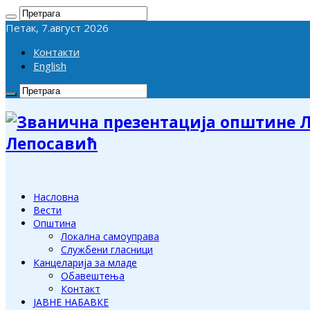
Петак, 7.август 2026
Контакти
English
Лепосавић
Насловна
Вести
Општина
Локална самоуправа
Службени гласници
Канцеларија за младе
Обавештења
Контакт
ЈАВНЕ НАБАВКЕ