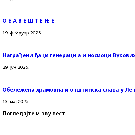
О Б А В Е Ш Т Е Њ Е
19. фебруар 2026.
Награђени ђаци генерација и носиоци Вукови
29. јун 2025.
Обележена храмовна и општинска слава у Ле
13. мај 2025.
Погледајте и ову вест