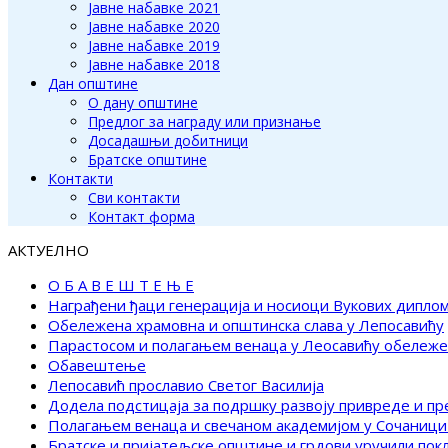
Јавне набавке 2021
Јавне набавке 2020
Јавне набавке 2019
Јавне набавке 2018
Дан општине
О дану општине
Предлог за награду или признање
Досадашњи добитници
Братске општине
Контакти
Сви контакти
Контакт форма
АКТУЕЛНО
О Б А В Е Ш Т Е Њ Е
Награђени ђаци генерација и носиоци Вукових дипло
Обележена храмовна и општинска слава у Лепосавићу
Парастосом и полагањем венаца у Леосавићу обележ
Обавештење
Лепосавић прославио Светог Василија
Додела подстицаја за подршку развоју привреде и п
Полагањем венаца и свечаном академијом у Сочаници
Братске и пријатељске општине и грдови уручили по