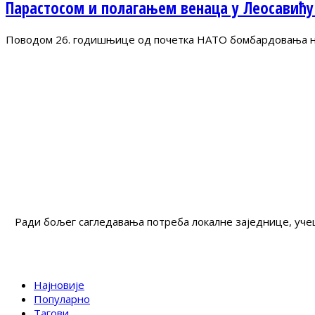
Парастосом и полагањем венаца у Леосавићу
Поводом 26. годишњице од почетка НАТО бомбардовања на 
Ради бољег сагледавања потреба локалне заједнице, учеш
Најновије
Популарно
Тагови