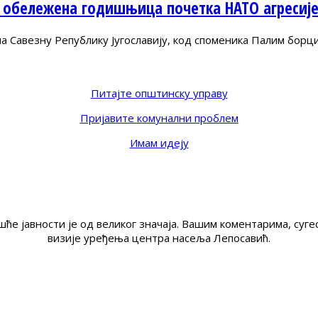
 обележена годишњица почетка НАТО агресиј
Савезну Републику Југославију, код споменика Палим борц
Питајте општинску управу
Пријавите комунални проблем
Имам идеју
ће јавности је од великог значаја. Вашим коментарима, су
визије уређења центра насеља Лепосавић.