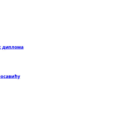
х диплома
посавићу