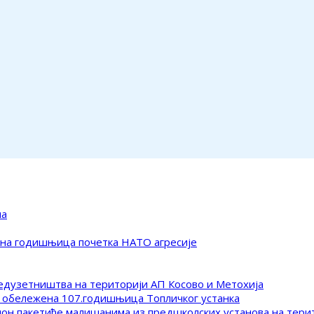
ма
ена годишњица почетка НАТО агресије
редузетништва на територији АП Косово и Метохија
 обележена 107.годишњица Топличког устанка
клон пакетиће малишанима из предшколских установа на тер