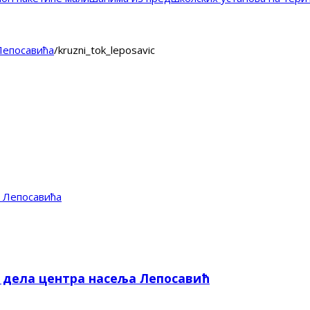
 Лепосавића
/
kruzni_tok_leposavic
д Лепосавића
е дела центра насеља Лепосавић