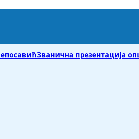
Званична презентација о