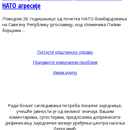
НАТО агресије
Поводом 26. годишњице од почетка НАТО бомбардовања
на Савезну Републику Југославију, код споменика Палим
борцима …
Питајте општинску управу
Пријавите комунални проблем
Имам идеју
Ради бољег сагледавања потреба локалне заједнице,
учешће јавности је од великог значаја. Вашим
коментарима, сугестијама, предлозима допринесите
дефинисању заједничке визије уређења центра насеља
Лепосавић.