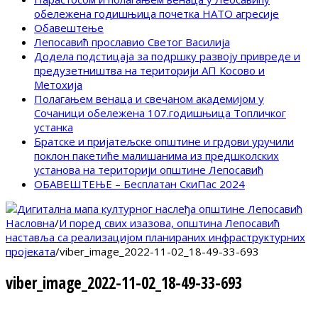
обележена годишњица почетка НАТО агресије
Обавештење
Лепосавић прославио Светог Василија
Додела подстицаја за подршку развоју привреде и
предузетништва на територији АП Косово и
Метохија
Полагањем венаца и свечаном академијом у
Сочаници обележена 107.годишњица Топличког
устанка
Братске и пријатељске општине и грдови уручили
поклон пакетиће малишанима из предшколских
установа на територији општине Лепосавић
ОБАВЕШТЕЊЕ – Бесплатан СкиПас 2024
Насловна
/
И поред свих изазова, општина Лепосавић
наставља са реализацијом планираних инфраструктурних
пројеката
/
viber_image_2022-11-02_18-49-33-693
viber_image_2022-11-02_18-49-33-693