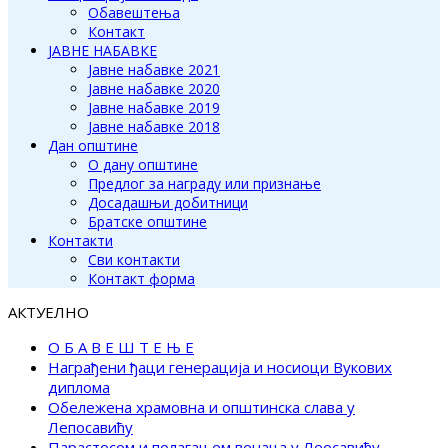
Обавештења
Контакт
ЈАВНЕ НАБАВКЕ
Јавне набавке 2021
Јавне набавке 2020
Јавне набавке 2019
Јавне набавке 2018
Дан општине
О дану општине
Предлог за награду или признање
Досадашњи добитници
Братске општине
Контакти
Сви контакти
Контакт форма
АКТУЕЛНО
О Б А В Е Ш Т Е Њ Е
Награђени ђаци генерација и носиоци Вукових
диплома
Обележена храмовна и општинска слава у
Лепосавићу
Парастосом и полагањем венаца у Леосавићу