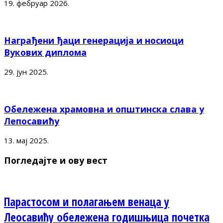
19. фебруар 2026.
Награђени ђаци генерација и носиоци
Вукових диплома
29. јун 2025.
Обележена храмовна и општинска слава у
Лепосавићу
13. мај 2025.
Погледајте и ову вест
Парастосом и полагањем венаца у
Леосавићу обележена годишњица почетка