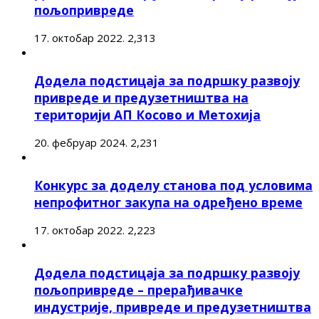
пољопривреде
17. октобар 2022.
2,313
Додела подстицаја за подршку развоју
привреде и предузетништва на
територији АП Косово и Метохија
20. фебруар 2024.
2,231
Конкурс за доделу станова под условима
непрофитног закупа на одређено време
17. октобар 2022.
2,223
Додела подстицаја за подршку развоју
пољопривреде – прерађивачке
индустрије, привреде и предузетништва