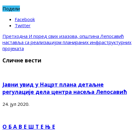
Подели
Facebook
Twitter
Претходна
И поред свих изазова, општина Лепосавић
наставља са реализацијом планираних инфраструктурних
пројеката
Сличне вести
Јавни увид у Нацрт плана детаљне
регулације дела центра насеља Лепосавић
24. јул 2020.
О Б А В Е Ш Т Е Њ Е