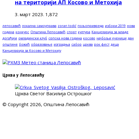
на територији АП Косово и Метохија
3. март 2023.
1,872
лепосавић
локална самоуправа
zoran todić
пољопривреда
избори 2019
нова
година
конкурс
Општина Лепосавић
спорт
култура
Канцеларија за младе
догађаји
омладински клуб
српска нова година
косово
најбољи ученици
дан
општине
божић
образовање
изградња
сабор
црква
рок фест
деца
Канцеларија за Косово и Метохију
Црква у Лепосавићу
Црква Светог Василија Острошког
© Copyright 2026, Општина Лепосавић