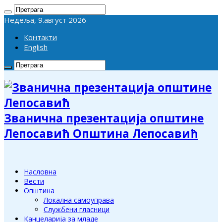
Недеља, 9.август 2026
Контакти
English
Званична презентација општине
Лепосавић Општина Лепосавић
Насловна
Вести
Општина
Локална самоуправа
Службени гласници
Канцеларија за младе