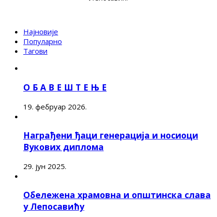
Најновије
Популарно
Тагови
О Б А В Е Ш Т Е Њ Е
19. фебруар 2026.
Награђени ђаци генерација и носиоци
Вукових диплома
29. јун 2025.
Обележена храмовна и општинска слава
у Лепосавићу