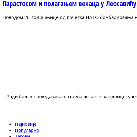
Парастосом и полагањем венаца у Леосавићу
Поводом 26. годишњице од почетка НАТО бомбардовања на 
Ради бољег сагледавања потреба локалне заједнице, учеш
Најновије
Популарно
Тагови