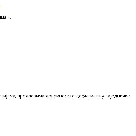
е
има …
гестијама, предлозима допринесите дефинисању заједничке