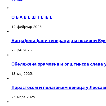
О Б А В Е Ш Т Е Њ Е
19. фебруар 2026.
Награђени ђаци генерација и носиоци Ву
29. јун 2025.
Обележена храмовна и општинска слава 
13. мај 2025.
Парастосом и полагањем венаца у Леоса
25. март 2025.