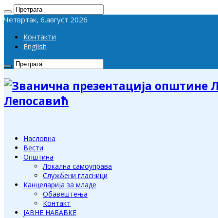
Четвртак, 6.август 2026
Контакти
English
Лепосавић
Насловна
Вести
Општина
Локална самоуправа
Службени гласници
Канцеларија за младе
Обавештења
Контакт
ЈАВНЕ НАБАВКЕ