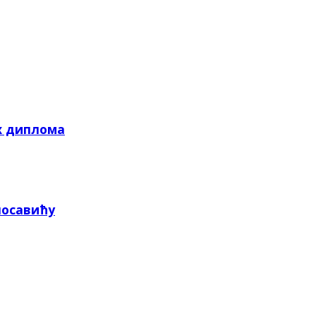
х диплома
посавићу