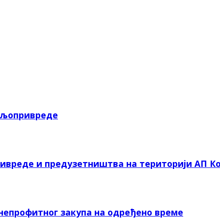
пољопривреде
ривреде и предузетништва на територији АП Ко
 непрофитног закупа на одређено време