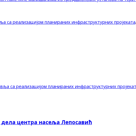
вља са реализацијом планираних инфраструктурних пројеката
авља са реализацијом планираних инфраструктурних пројека
е дела центра насеља Лепосавић