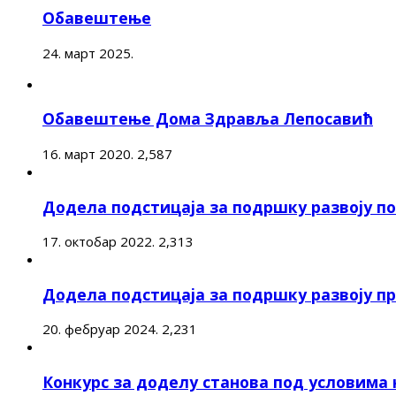
Обавештење
24. март 2025.
Обавештење Дома Здравља Лепосавић
16. март 2020.
2,587
Додела подстицаја за подршку развоју 
17. октобар 2022.
2,313
Додела подстицаја за подршку развоју п
20. фебруар 2024.
2,231
Конкурс за доделу станова под условима