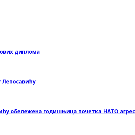
кових диплома
у Лепосавићу
вићу обележена годишњица почетка НАТО агрес