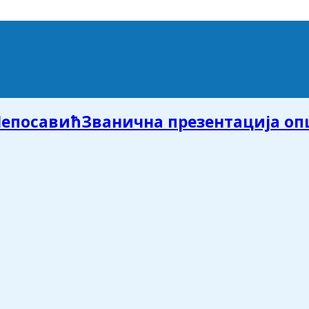
Званична презентација о