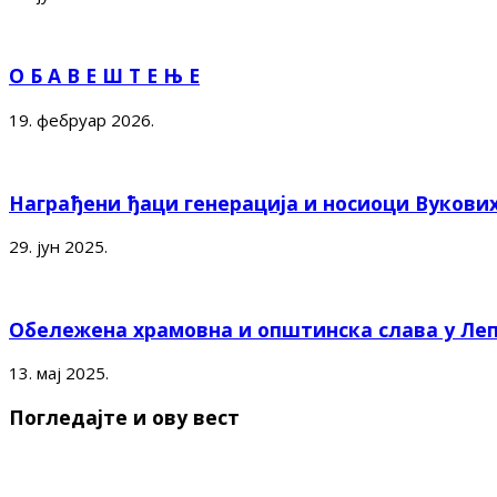
О Б А В Е Ш Т Е Њ Е
19. фебруар 2026.
Награђени ђаци генерација и носиоци Вукови
29. јун 2025.
Обележена храмовна и општинска слава у Ле
13. мај 2025.
Погледајте и ову вест