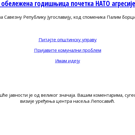
 обележена годишњица почетка НАТО агресиј
Савезну Републику Југославију, код споменика Палим борц
Питајте општинску управу
Пријавите комунални проблем
Имам идеју
ће јавности је од великог значаја. Вашим коментарима, су
визије уређења центра насеља Лепосавић.