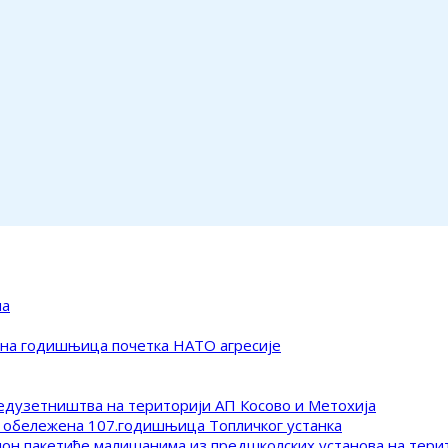
ма
ена годишњица почетка НАТО агресије
редузетништва на територији АП Косово и Метохија
 обележена 107.годишњица Топличког устанка
клон пакетиће малишанима из предшколских установа на тер