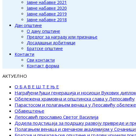
Јавне набавке 2021
Јавне набавке 2020
Јавне набавке 2019
Јавне набавке 2018
Дан општине
О дану општине
Предлог за награду или признање
Досадашњи добитници
Братске општине
Контакти
Сви контакти
Контакт форма
АКТУЕЛНО
О Б А В Е Ш Т Е Њ Е
Награђени ђаци генерација и носиоци Вукових дипло
Обележена храмовна и општинска слава у Лепосавићу
Парастосом и полагањем венаца у Леосавићу обележ
Обавештење
Лепосавић прославио Светог Василија
Додела подстицаја за подршку развоју привреде и п
Полагањем венаца и свечаном академијом у Сочаници
Братске и пријатељске општине и грдови уручили по