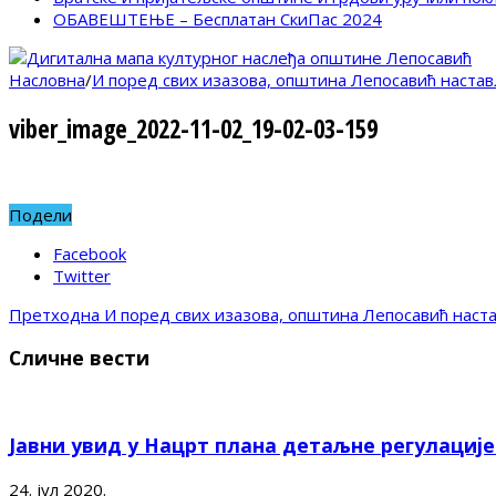
ОБАВЕШТЕЊЕ – Бесплатан СкиПас 2024
Насловна
/
И поред свих изазова, општина Лепосавић наста
viber_image_2022-11-02_19-02-03-159
Подели
Facebook
Twitter
Претходна
И поред свих изазова, општина Лепосавић наст
Сличне вести
Јавни увид у Нацрт плана детаљне регулациј
24. јул 2020.