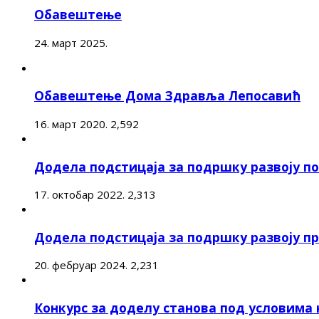
Обавештење
24. март 2025.
Обавештење Дома Здравља Лепосавић
16. март 2020.
2,592
Додела подстицаја за подршку развоју 
17. октобар 2022.
2,313
Додела подстицаја за подршку развоју п
20. фебруар 2024.
2,231
Конкурс за доделу станова под условима