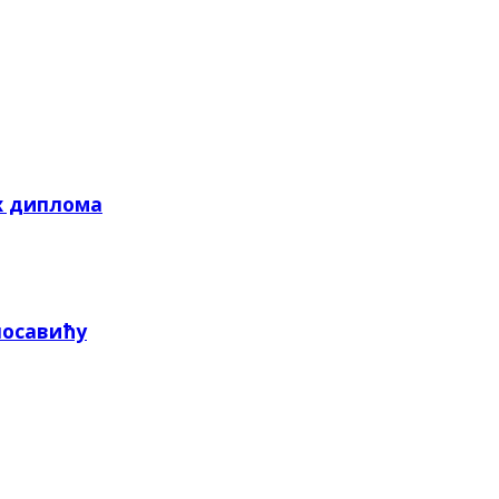
х диплома
посавићу