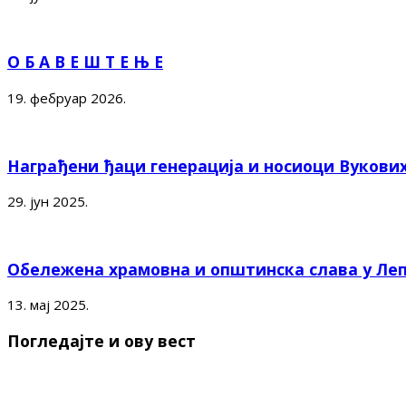
О Б А В Е Ш Т Е Њ Е
19. фебруар 2026.
Награђени ђаци генерација и носиоци Вукови
29. јун 2025.
Обележена храмовна и општинска слава у Ле
13. мај 2025.
Погледајте и ову вест