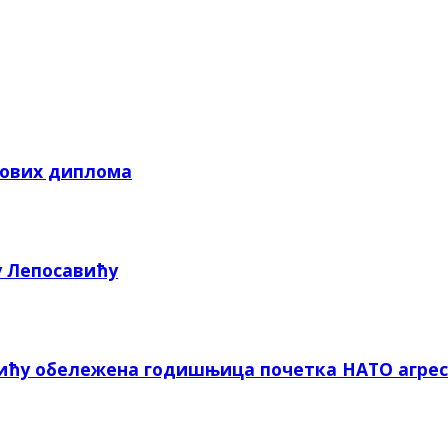
кових диплома
у Лепосавићу
вићу обележена годишњица почетка НАТО агрес