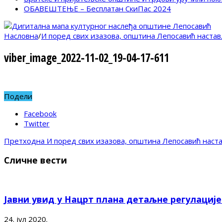
ОБАВЕШТЕЊЕ – Бесплатан СкиПас 2024
Насловна
/
И поред свих изазова, општина Лепосавић наста
viber_image_2022-11-02_19-04-17-611
Подели
Facebook
Twitter
Претходна
И поред свих изазова, општина Лепосавић наст
Сличне вести
Јавни увид у Нацрт плана детаљне регулациј
24. јул 2020.