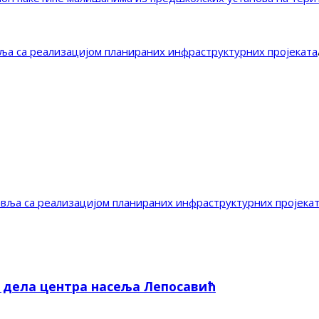
вља са реализацијом планираних инфраструктурних пројеката
авља са реализацијом планираних инфраструктурних пројека
е дела центра насеља Лепосавић