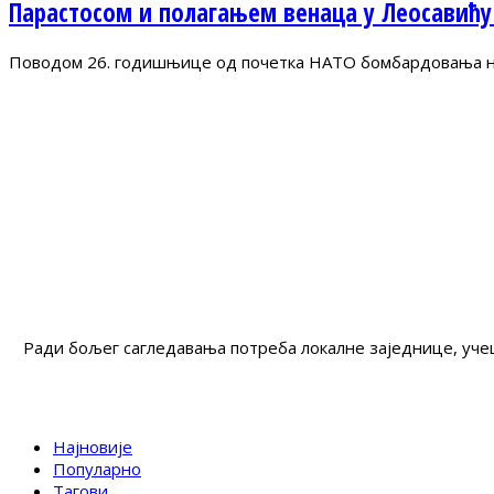
Парастосом и полагањем венаца у Леосавићу
Поводом 26. годишњице од почетка НАТО бомбардовања на 
Ради бољег сагледавања потреба локалне заједнице, учеш
Најновије
Популарно
Тагови