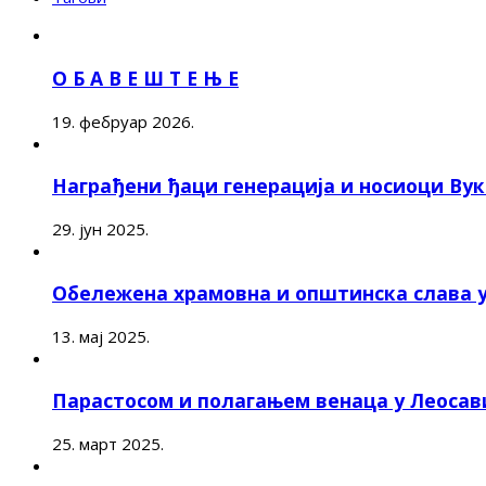
О Б А В Е Ш Т Е Њ Е
19. фебруар 2026.
Награђени ђаци генерација и носиоци Ву
29. јун 2025.
Обележена храмовна и општинска слава 
13. мај 2025.
Парастосом и полагањем венаца у Леоса
25. март 2025.