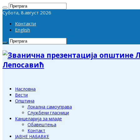
Субота, 8.август 2026
Контакти
English
Лепосавић
Насловна
Вести
Општина
Локална самоуправа
Службени гласници
Канцеларија за младе
Обавештења
Контакт
ЈАВНЕ НАБАВКЕ