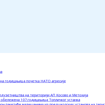
ма
ена годишњица почетка НАТО агресије
редузетништва на територији АП Косово и Метохија
 обележена 107.годишњица Топличког устанка
клон пакетиће малишанима из предшколских установа на тер