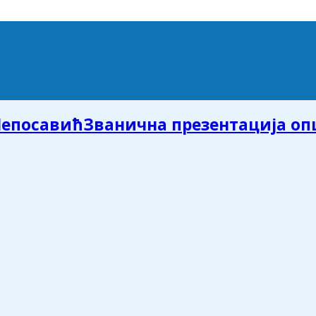
Званична презентација о