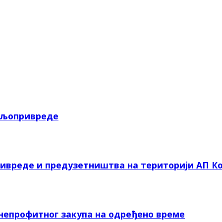
пољопривреде
ривреде и предузетништва на територији АП Ко
 непрофитног закупа на одређено време