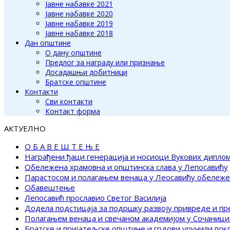
Јавне набавке 2021
Јавне набавке 2020
Јавне набавке 2019
Јавне набавке 2018
Дан општине
О дану општине
Предлог за награду или признање
Досадашњи добитници
Братске општине
Контакти
Сви контакти
Контакт форма
АКТУЕЛНО
О Б А В Е Ш Т Е Њ Е
Награђени ђаци генерација и носиоци Вукових дипло
Обележена храмовна и општинска слава у Лепосавићу
Парастосом и полагањем венаца у Леосавићу обележ
Обавештење
Лепосавић прославио Светог Василија
Додела подстицаја за подршку развоју привреде и п
Полагањем венаца и свечаном академијом у Сочаници
Братске и пријатељске општине и грдови уручили по