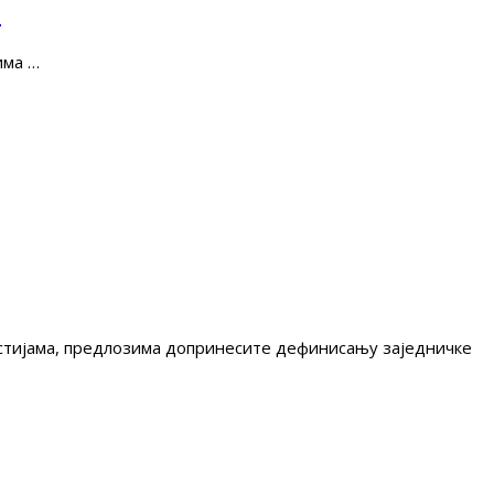
е
има …
гестијама, предлозима допринесите дефинисању заједничке