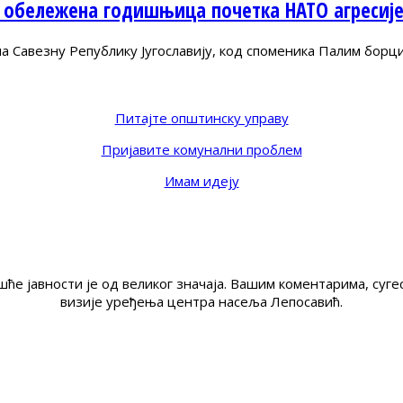
 обележена годишњица почетка НАТО агресиј
Савезну Републику Југославију, код споменика Палим борц
Питајте општинску управу
Пријавите комунални проблем
Имам идеју
ће јавности је од великог значаја. Вашим коментарима, су
визије уређења центра насеља Лепосавић.