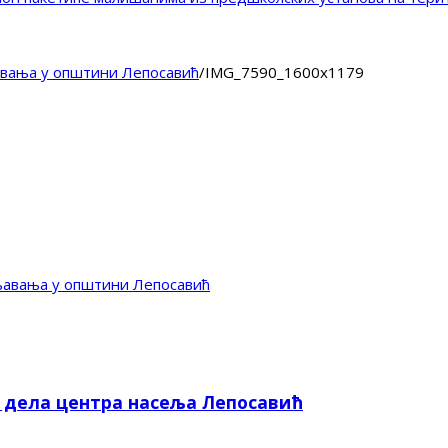
вања у општини Лепосавић
/
IMG_7590_1600x1179
љавања у општини Лепосавић
е дела центра насеља Лепосавић