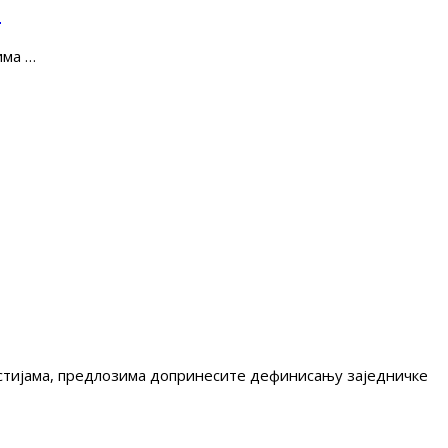
е
има …
гестијама, предлозима допринесите дефинисању заједничке