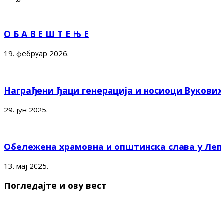
О Б А В Е Ш Т Е Њ Е
19. фебруар 2026.
Награђени ђаци генерација и носиоци Вукови
29. јун 2025.
Обележена храмовна и општинска слава у Ле
13. мај 2025.
Погледајте и ову вест