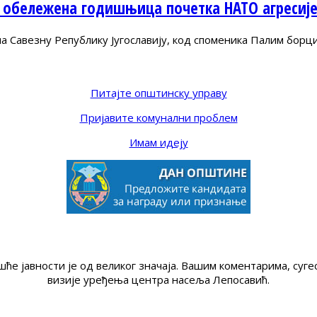
 обележена годишњица почетка НАТО агресиј
Савезну Републику Југославију, код споменика Палим борц
Питајте општинску управу
Пријавите комунални проблем
Имам идеју
ће јавности је од великог значаја. Вашим коментарима, су
визије уређења центра насеља Лепосавић.