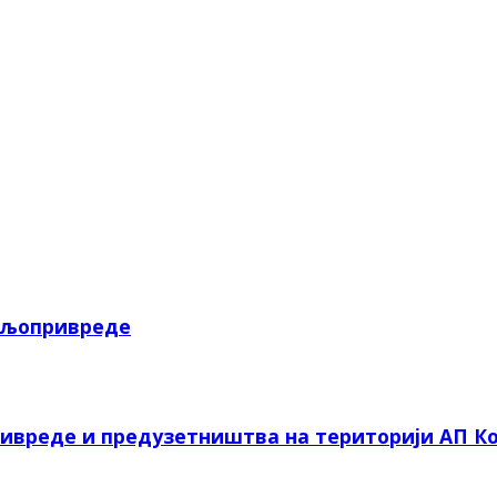
пољопривреде
ривреде и предузетништва на територији АП Ко