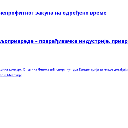
 непрофитног закупа на одређено време
ољопривреде – прерађивачке индустрије, прив
одина
конкурс
Општина Лепосавић
спорт
култура
Канцеларија за младе
догађаји
во и Метохију