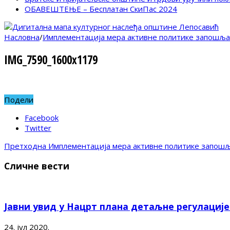
ОБАВЕШТЕЊЕ – Бесплатан СкиПас 2024
Насловна
/
Имплементација мера активне политике запошља
IMG_7590_1600x1179
Подели
Facebook
Twitter
Претходна
Имплементација мера активне политике запош
Сличне вести
Јавни увид у Нацрт плана детаљне регулациј
24. јул 2020.