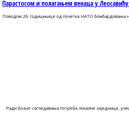
Парастосом и полагањем венаца у Леосавићу
Поводом 26. годишњице од почетка НАТО бомбардовања на 
Ради бољег сагледавања потреба локалне заједнице, учеш