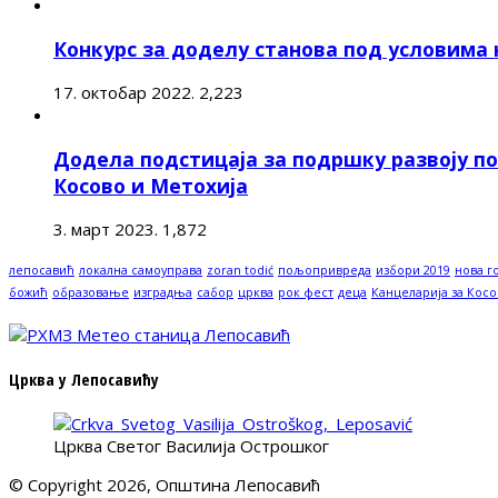
Конкурс за доделу станова под условима
17. октобар 2022.
2,223
Додела подстицаја за подршку развоју п
Косово и Метохија
3. март 2023.
1,872
лепосавић
локална самоуправа
zoran todić
пољопривреда
избори 2019
нова г
божић
образовање
изградња
сабор
црква
рок фест
деца
Канцеларија за Косо
Црква у Лепосавићу
Црква Светог Василија Острошког
© Copyright 2026, Општина Лепосавић