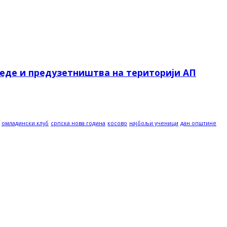
реде и предузетништва на територији АП
омладински клуб
српска нова година
косово
најбољи ученици
дан општине