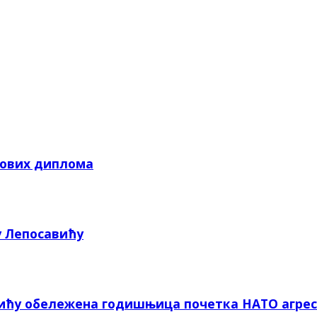
кових диплома
у Лепосавићу
вићу обележена годишњица почетка НАТО агрес