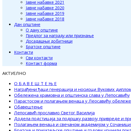
Јавне набавке 2021
Јавне набавке 2020
Јавне набавке 2019
Јавне набавке 2018
Дан општине
О дану општине
Предлог за награду или признање
Досадашњи добитници
Братске општине
Контакти
Сви контакти
Контакт форма
АКТУЕЛНО
О Б А В Е Ш Т Е Њ Е
Награђени ђаци генерација и носиоци Вукових дипло
Обележена храмовна и општинска слава у Лепосавићу
Парастосом и полагањем венаца у Леосавићу обележ
Обавештење
Лепосавић прославио Светог Василија
Додела подстицаја за подршку развоју привреде и п
Полагањем венаца и свечаном академијом у Сочаници
Братске и пријатељске општине и грдови уручили по