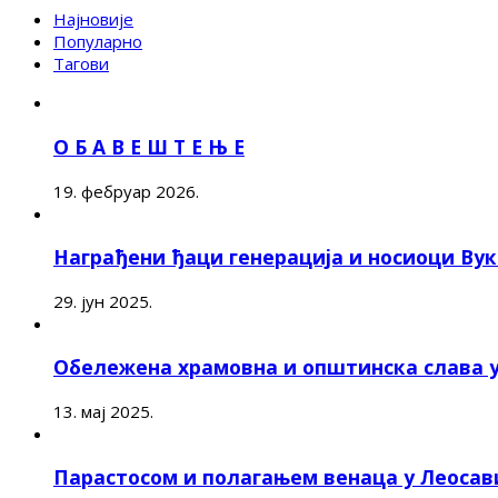
Најновије
Популарно
Тагови
О Б А В Е Ш Т Е Њ Е
19. фебруар 2026.
Награђени ђаци генерација и носиоци Ву
29. јун 2025.
Обележена храмовна и општинска слава 
13. мај 2025.
Парастосом и полагањем венаца у Леоса