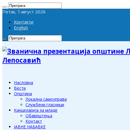
Петак, 7.август 2026
Контакти
English
Лепосавић
Насловна
Вести
Општина
Локална самоуправа
Службени гласници
Канцеларија за младе
Обавештења
Контакт
ЈАВНЕ НАБАВКЕ