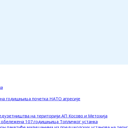
ма
ена годишњица почетка НАТО агресије
редузетништва на територији АП Косово и Метохија
 обележена 107.годишњица Топличког устанка
клон пакетиће малишанима из предшколских установа на тер