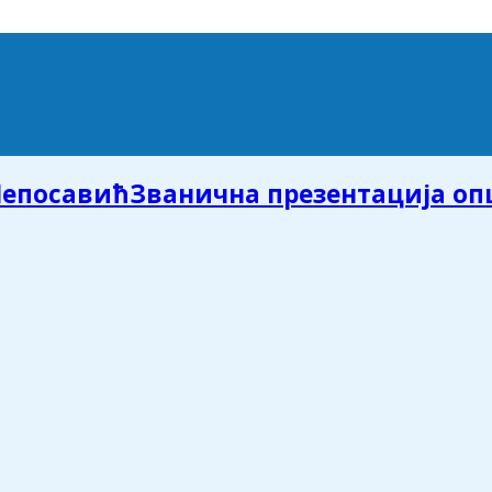
Званична презентација о