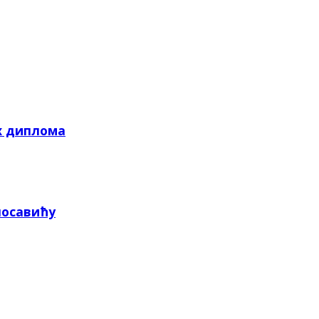
х диплома
посавићу