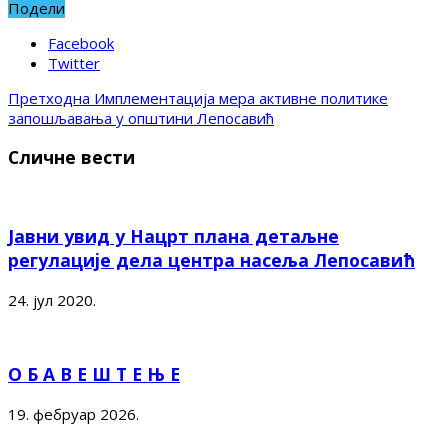
Подели
Facebook
Twitter
Претходна
Имплементација мера активне политике
запошљавања у општини Лепосавић
Сличне вести
Јавни увид у Нацрт плана детаљне
регулације дела центра насеља Лепосавић
24. јул 2020.
О Б А В Е Ш Т Е Њ Е
19. фебруар 2026.