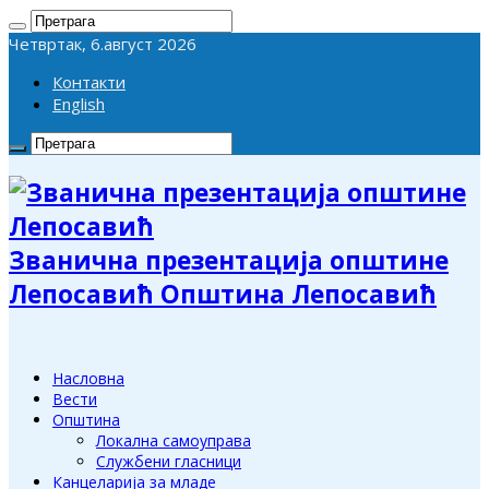
Четвртак, 6.август 2026
Контакти
English
Званична презентација општине
Лепосавић Општина Лепосавић
Насловна
Вести
Општина
Локална самоуправа
Службени гласници
Канцеларија за младе