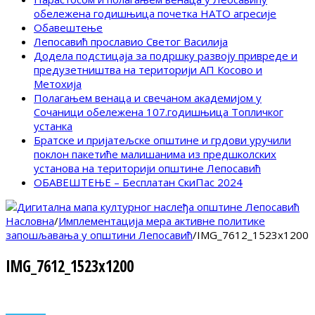
обележена годишњица почетка НАТО агресије
Обавештење
Лепосавић прославио Светог Василија
Додела подстицаја за подршку развоју привреде и
предузетништва на територији АП Косово и
Метохија
Полагањем венаца и свечаном академијом у
Сочаници обележена 107.годишњица Топличког
устанка
Братске и пријатељске општине и грдови уручили
поклон пакетиће малишанима из предшколских
установа на територији општине Лепосавић
ОБАВЕШТЕЊЕ – Бесплатан СкиПас 2024
Насловна
/
Имплементација мера активне политике
запошљавања у општини Лепосавић
/
IMG_7612_1523x1200
IMG_7612_1523x1200