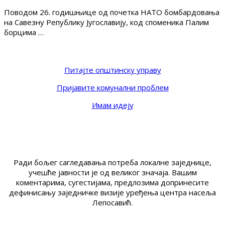
Поводом 26. годишњице од почетка НАТО бомбардовања
на Савезну Републику Југославију, код споменика Палим
борцима …
Питајте општинску управу
Пријавите комунални проблем
Имам идеју
Ради бољег сагледавања потреба локалне заједнице,
учешће јавности је од великог значаја. Вашим
коментарима, сугестијама, предлозима допринесите
дефинисању заједничке визије уређења центра насеља
Лепосавић.