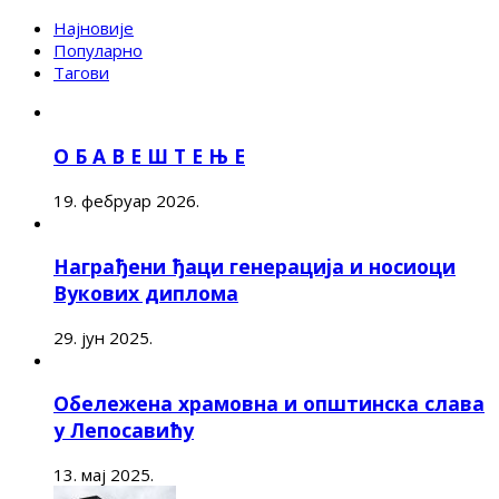
Најновије
Популарно
Тагови
О Б А В Е Ш Т Е Њ Е
19. фебруар 2026.
Награђени ђаци генерација и носиоци
Вукових диплома
29. јун 2025.
Обележена храмовна и општинска слава
у Лепосавићу
13. мај 2025.