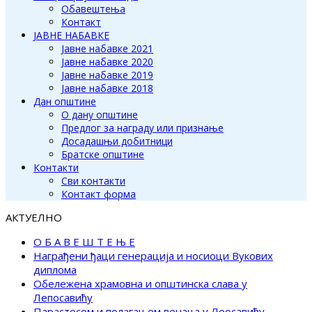
Обавештења
Контакт
ЈАВНЕ НАБАВКЕ
Јавне набавке 2021
Јавне набавке 2020
Јавне набавке 2019
Јавне набавке 2018
Дан општине
О дану општине
Предлог за награду или признање
Досадашњи добитници
Братске општине
Контакти
Сви контакти
Контакт форма
АКТУЕЛНО
О Б А В Е Ш Т Е Њ Е
Награђени ђаци генерација и носиоци Вукових
диплома
Обележена храмовна и општинска слава у
Лепосавићу
Парастосом и полагањем венаца у Леосавићу