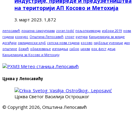
индустрије, привреде и предузетништва
на територији АП Косово и Метохија
3. март 2023.
1,872
лепосавић
локална самоуправа
zoran todić
пољопривреда
избори 2019
нова
година
конкурс
Општина Лепосавић
спорт
култура
Канцеларија за младе
догађаји
омладински клуб
српска нова година
косово
најбољи ученици
дан
општине
божић
образовање
изградња
сабор
црква
рок фест
деца
Канцеларија за Косово и Метохију
Црква у Лепосавићу
Црква Светог Василија Острошког
© Copyright 2026, Општина Лепосавић