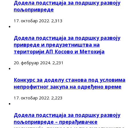
Додела подстицаја за подршку развоју
пољопривреде
17. октобар 2022.
2,313
Додела подстицаја за подршку развоју
привреде и предузетништва на
територији АП Косово и Метохија
20. фебруар 2024.
2,231
Конкурс за доделу станова под условима
непрофитног закупа на одређено време
17. октобар 2022.
2,223
Додела подстицаја за подршку развоју
пољопривреде – прерађивачке