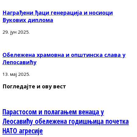
Награђени ђаци генерација и носиоци
Вукових диплома
29. јун 2025.
Обележена храмовна и општинска слава у
Лепосавићу
13. мај 2025.
Погледајте и ову вест
Парастосом и полагањем венаца у
Леосавићу обележена годишњица почетка
НАТО агресије