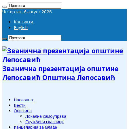
Четвртак, 6.август 2026
Контакти
English
Званична презентација општине
Лепосавић Општина Лепосавић
Насловна
Вести
Општина
Локална самоуправа
Службени гласници
Канцеларија за младе