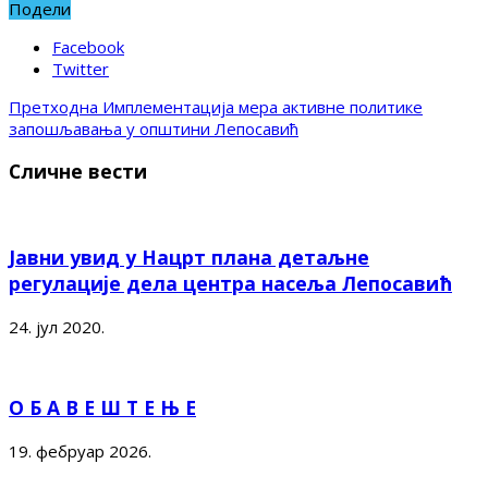
Подели
Facebook
Twitter
Претходна
Имплементација мера активне политике
запошљавања у општини Лепосавић
Сличне вести
Јавни увид у Нацрт плана детаљне
регулације дела центра насеља Лепосавић
24. јул 2020.
О Б А В Е Ш Т Е Њ Е
19. фебруар 2026.