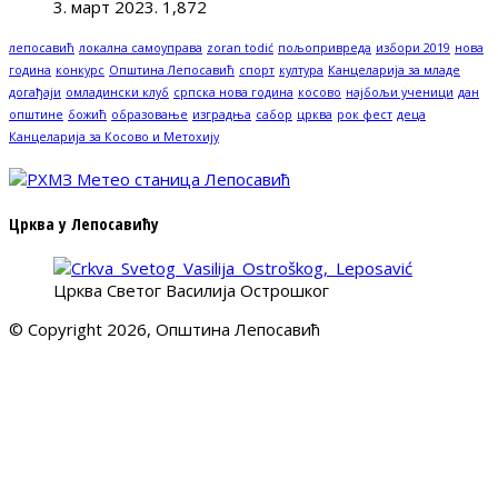
3. март 2023.
1,872
лепосавић
локална самоуправа
zoran todić
пољопривреда
избори 2019
нова
година
конкурс
Општина Лепосавић
спорт
култура
Канцеларија за младе
догађаји
омладински клуб
српска нова година
косово
најбољи ученици
дан
општине
божић
образовање
изградња
сабор
црква
рок фест
деца
Канцеларија за Косово и Метохију
Црква у Лепосавићу
Црква Светог Василија Острошког
© Copyright 2026, Општина Лепосавић