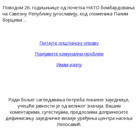
Поводом 26. годишњице од почетка НАТО бомбардовања
на Савезну Републику Југославију, код споменика Палим
борцима …
Питајте општинску управу
Пријавите комунални проблем
Имам идеју
Ради бољег сагледавања потреба локалне заједнице,
учешће јавности је од великог значаја. Вашим
коментарима, сугестијама, предлозима допринесите
дефинисању заједничке визије уређења центра насеља
Лепосавић.