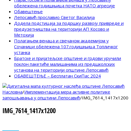
обележена годишњица почетка НАТО агресије
Обавештење
Лепосавић прославио Светог Василија
Додела подстицаја за подршку развоју привреде и
предузетништва на територији АП Косово и
Метохија
Полагањем венаца и свечаном академијом у
Сочаници обележена 107.годишњица Топличког
устанка
Братске и пријатељске општине и грдови уручили
поклон пакетиће малишанима из предшколских
установа на територији општине Лепосавић
ОБАВЕШТЕЊЕ – Бесплатан СкиПас 2024
Насловна
/
Имплементација мера активне политике
запошљавања у општини Лепосавић
/
IMG_7614_1417x1200
IMG_7614_1417x1200